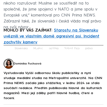
nikoho rozrušovat. Musíme se soustředit na to
společné, že jsme spojenci v NATO a jsme spolu v
Evropské unii,“ komentoval pro CNN Prima NEWS.
Zdůraznil také, že slovenská i česká vláda mají právo
na svůj názor.
MOHLO BY VÁS ZAJÍMAT:
Starostu na Slovensku
uvěznili ve vlastním domě agresivní psi. Incident
zachytily kamery
Failed to fetch
Slovensko
Moskva
politika
Robert Fico
právo
Dominika Fuchsová
Vystudovala Vyšší odbornou školu publicistiky a nyní
studuje mediální studia na Metropolitní univerzitě. Na CNN
Prima NEWS začala jako stážistka, v lednu 2024 se stala
součástí redakce. Předtím publikovala hlavně do kulturních
magazínů. Mezi její záliby patří hlavně hudba, čtení a
focení.