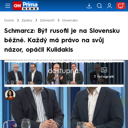
Domů
Zprávy
Zahraničí
Slovensko
Schmarcz: Být rusofil je na Slovensku
běžné. Každý má právo na svůj
názor, opáčil Kulidakis
Žádná položka z playlistu není
dostupná.
7 fotografií
Dominika Fuchsová
5. kvě 2025, 17:15
Na Slovensku je naprosto běžné být
rusofilem. Ve vysílání CNN Prima NEWS to