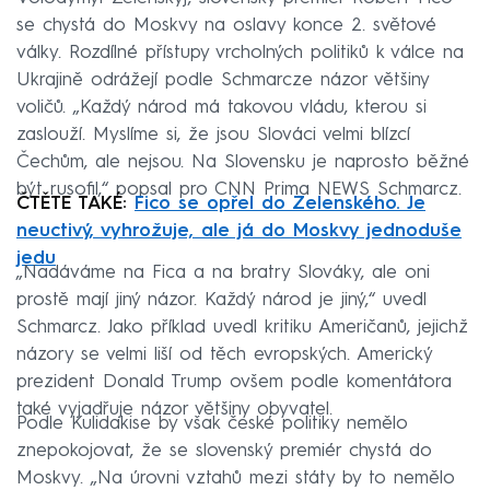
se chystá do Moskvy na oslavy konce 2. světové
války. Rozdílné přístupy vrcholných politiků k válce na
Ukrajině odrážejí podle Schmarcze názor většiny
voličů. „Každý národ má takovou vládu, kterou si
zaslouží. Myslíme si, že jsou Slováci velmi blízcí
Čechům, ale nejsou. Na Slovensku je naprosto běžné
být rusofil,“ popsal pro CNN Prima NEWS Schmarcz.
ČTĚTE TAKÉ:
Fico se opřel do Zelenského. Je
neuctivý, vyhrožuje, ale já do Moskvy jednoduše
jedu
„Nadáváme na Fica a na bratry Slováky, ale oni
prostě mají jiný názor. Každý národ je jiný,“ uvedl
Schmarcz. Jako příklad uvedl kritiku Američanů, jejichž
názory se velmi liší od těch evropských. Americký
prezident Donald Trump ovšem podle komentátora
také vyjadřuje názor většiny obyvatel.
Podle Kulidakise by však české politiky nemělo
znepokojovat, že se slovenský premiér chystá do
Moskvy. „Na úrovni vztahů mezi státy by to nemělo