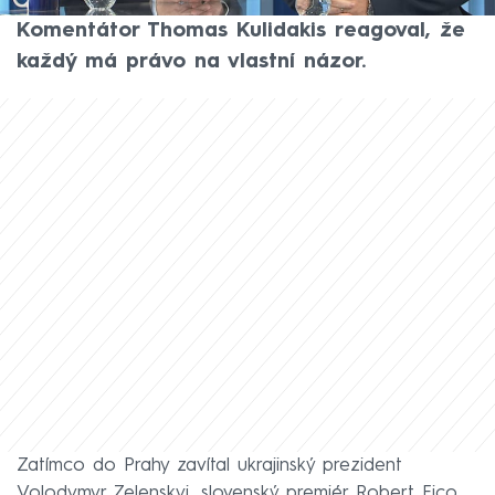
řekl komentátor Martin Schmarcz.
Komentátor Thomas Kulidakis reagoval, že
každý má právo na vlastní názor.
Zatímco do Prahy zavítal ukrajinský prezident
Volodymyr Zelenskyj, slovenský premiér Robert Fico