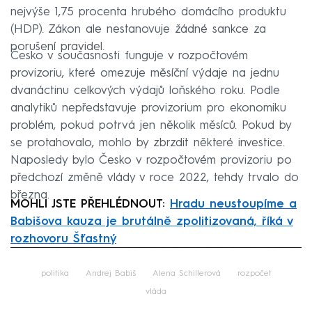
nejvýše 1,75 procenta hrubého domácího produktu
(HDP). Zákon ale nestanovuje žádné sankce za
porušení pravidel.
Česko v současnosti funguje v rozpočtovém
provizoriu, které omezuje měsíční výdaje na jednu
dvanáctinu celkových výdajů loňského roku. Podle
analytiků nepředstavuje provizorium pro ekonomiku
problém, pokud potrvá jen několik měsíců. Pokud by
se protahovalo, mohlo by zbrzdit některé investice.
Naposledy bylo Česko v rozpočtovém provizoriu po
předchozí změně vlády v roce 2022, tehdy trvalo do
března.
MOHLI JSTE PŘEHLÉDNOUT:
Hradu neustoupíme a
Babišova kauza je brutálně zpolitizovaná, říká v
rozhovoru Šťastný
Failed to fetch
politika
Andrej Babiš
Alena Schillerová
rozpočet
vláda