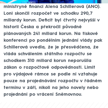
v pondělí schválila vláda, uvedla na síti X
ministryně financí Alena Schillerová (ANO).
Loni skončil rozpočet ve schodku 290,7
miliardy korun. Deficit byl čtvrtý nejvyšší v
historii Česka a překročil původně
plánovaných 241 miliard korun. Na tiskové
konferenci po pondělním jednání vlády pak
Schillerová uvedla, že je přesvědčena, že
vláda schválením státního rozpočtu se
schodkem 310 miliard korun neporušila
zákon o rozpočtové odpovědnosti. Limit
pro výdajové rámce se podle ní vztahuje
pouze na projednávání rozpočtu v řádném
termínu v září, nikoli na jeho novely nebo
projednání po vrácení Sněmovnou.