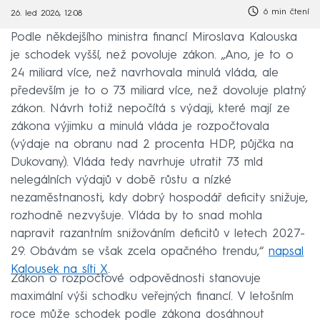
6 min čtení
26. led 2026, 12:08
Podle někdejšího ministra financí Miroslava Kalouska
je schodek vyšší, než povoluje zákon. „Ano, je to o
24 miliard více, než navrhovala minulá vláda, ale
především je to o 73 miliard více, než dovoluje platný
zákon. Návrh totiž nepočítá s výdaji, které mají ze
zákona výjimku a minulá vláda je rozpočtovala
(výdaje na obranu nad 2 procenta HDP, půjčka na
Dukovany). Vláda tedy navrhuje utratit 73 mld
nelegálních výdajů v době růstu a nízké
nezaměstnanosti, kdy dobrý hospodář deficity snižuje,
rozhodně nezvyšuje. Vláda by to snad mohla
napravit razantním snižováním deficitů v letech 2027-
29. Obávám se však zcela opačného trendu,“
napsal
Kalousek na síti X
.
Zákon o rozpočtové odpovědnosti stanovuje
maximální výši schodku veřejných financí. V letošním
roce může schodek podle zákona dosáhnout