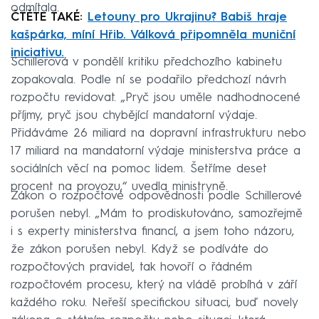
odmítala.
ČTĚTE TAKÉ:
Letouny pro Ukrajinu? Babiš hraje
kašpárka, míní Hřib. Válková připomněla muniční
iniciativu.
Schillerová v pondělí kritiku předchozího kabinetu
zopakovala. Podle ní se podařilo předchozí návrh
rozpočtu revidovat. „Pryč jsou uměle nadhodnocené
příjmy, pryč jsou chybějící mandatorní výdaje.
Přidáváme 26 miliard na dopravní infrastrukturu nebo
17 miliard na mandatorní výdaje ministerstva práce a
sociálních věcí na pomoc lidem. Šetříme deset
procent na provozu,“ uvedla ministryně.
Zákon o rozpočtové odpovědnosti podle Schillerové
porušen nebyl. „Mám to prodiskutováno, samozřejmě
i s experty ministerstva financí, a jsem toho názoru,
že zákon porušen nebyl. Když se podíváte do
rozpočtových pravidel, tak hovoří o řádném
rozpočtovém procesu, který na vládě probíhá v září
každého roku. Neřeší specifickou situaci, buď novely