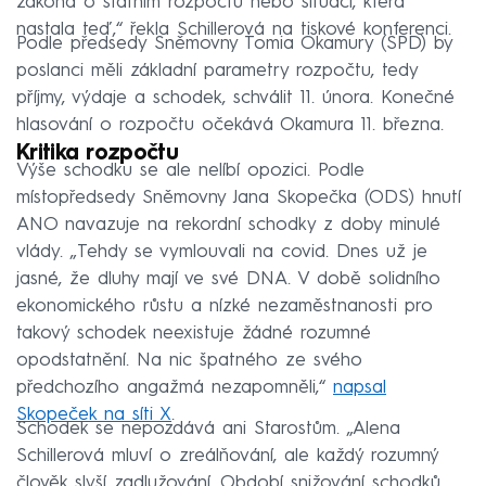
zákona o státním rozpočtu nebo situaci, která
nastala teď,“ řekla Schillerová na tiskové konferenci.
Podle předsedy Sněmovny Tomia Okamury (SPD) by
poslanci měli základní parametry rozpočtu, tedy
příjmy, výdaje a schodek, schválit 11. února. Konečné
hlasování o rozpočtu očekává Okamura 11. března.
Kritika rozpočtu
Výše schodku se ale nelíbí opozici. Podle
místopředsedy Sněmovny Jana Skopečka (ODS) hnutí
ANO navazuje na rekordní schodky z doby minulé
vlády. „Tehdy se vymlouvali na covid. Dnes už je
jasné, že dluhy mají ve své DNA. V době solidního
ekonomického růstu a nízké nezaměstnanosti pro
takový schodek neexistuje žádné rozumné
opodstatnění. Na nic špatného ze svého
předchozího angažmá nezapomněli,“
napsal
Skopeček na síti X
.
Schodek se nepozdává ani Starostům. „Alena
Schillerová mluví o zreálňování, ale každý rozumný
člověk slyší zadlužování. Období snižování schodků