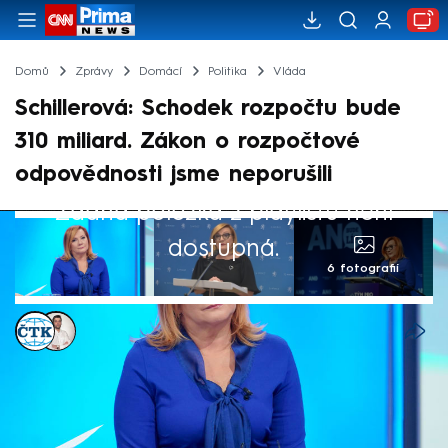
Domů
Zprávy
Domácí
Politika
Vláda
Schillerová: Schodek rozpočtu bude
310 miliard. Zákon o rozpočtové
odpovědnosti jsme neporušili
Žádná položka z playlistu není
dostupná.
6 fotografií
ČTK
,
Petr Šilhán
Akt. 26. led 2026, 17:15
• 26. led 2026, 14:03
Stát bude letos hospodařit se schodkem
310 miliard korun. Návrh státního rozpočtu