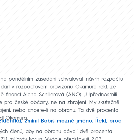
na pondělním zasedání schvalovat návrh rozpočtu
daří v rozpočtovém provizoriu. Okamura řekl, že
 financí Alena Schillerová (ANO). „Upřednostnili
 pro české občany, ne na zbrojení. My skutečně
ení, nebo chcete-li na obranu. Ta dvě procenta
edl Okamura.
zidentka, zmínil Babiš možné jméno. Řekl, proč
ch členů, aby na obranu dávali dvě procenta
,1 miliardy korun. Výdaje představují 2,02