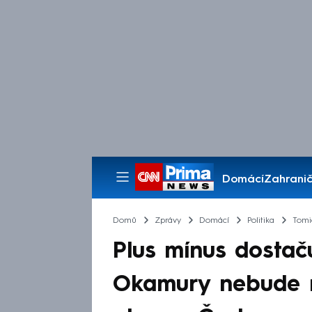
Domácí
Zahranič
Pořady
Domů
Zprávy
Domácí
Politika
Tomi
Plus mínus dostaču
Okamury nebude n