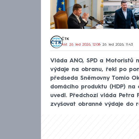
ČTK
Akt. 26. led 2026, 12:08
• 26. led 2026, 11:43
Vláda ANO, SPD a Motoristů 
výdaje na obranu, řekl po po
předseda Sněmovny Tomio Ok
domácího produktu (HDP) na ob
uvedl. Předchozí vláda Petra 
zvyšovat obranné výdaje do r