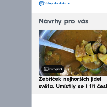
Vstup do diskuze
Návrhy pro vás
5
fotografií
Žebříček nejhorších jídel
světa. Umístily se i tři čes
pokrmy, vévodí skandináv
kuchyně