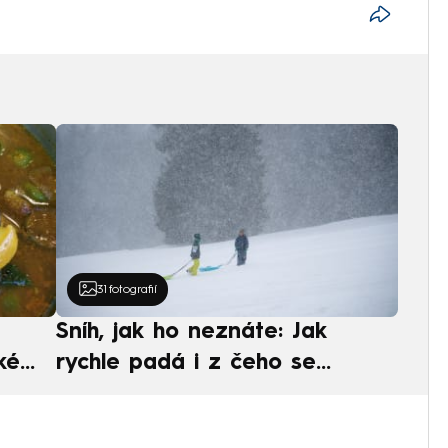
31
fotografií
Sníh, jak ho neznáte: Jak
ké
rychle padá i z čeho se
ská
skládá. A vločky nejsou bílé