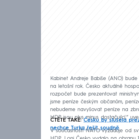
Kabinet Andreje Babiše (ANO) bude 
na letošní rok. Česko aktuálně hospo
rozpočet bude prezentovat ministryně
jsme peníze českým občanům, peníze
nebudeme navyšovat peníze na zbroj
HDP jsou plus minus dostačující,“ uv
ČTĚTE TAKÉ:
Česku by slušela pre
nechce Turka řešit soudně
V současnosti NATO vyžaduje od svý
HDP. Loni Česko vydalo na obranu 171