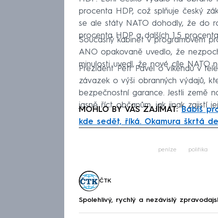
procenta HDP, což splňuje český zá
se ale státy NATO dohodly, že do r
procenta HDP a dalších 1,5 procenta 
Současný kabinet v programovém proh
ANO opakovaně uvedlo, že nezpochy
minulosti uvedl, že nové cíle NATO ne
Prezident Petr Pavel o víkendu v tel
závazek o výši obranných výdajů, kt
bezpečnostní garance. Jestli země na
jasně říct občanům, jak jinak zajistí j
MOHLO BY VÁS ZAJÍMAT:
Babiš pro
kde sedět, říká. Okamura škrtá d
Fa
peníze
politika
ČTK
Spolehlivý, rychlý a nezávislý zpravodajs