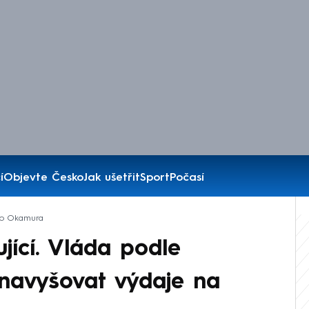
í
Objevte Česko
Jak ušetřit
Sport
Počasí
o Okamura
jící. Vláda podle
avyšovat výdaje na