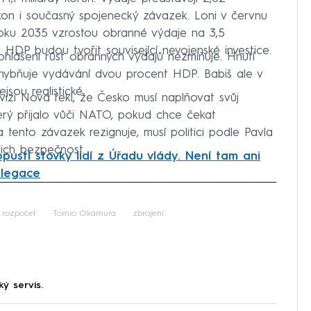
kon i současný spojenecký závazek. Loni v červnu
oku 2035 vzrostou obranné výdaje na 3,5
HDP budou tvořit související nevojenské investice.
lášení růst obranných výdajů nezmiňuje. Hnutí
bňuje vydávání dvou procent HDP. Babiš ale v
jsou realistické.
evizi Nova řekl, že Česko musí naplňovat svůj
erý přijalo vůči NATO, pokud chce čekat
 tento závazek rezignuje, musí politici podle Pavla
ejich bezpečnost.
pustí stovky lidí z Úřadu vlády. Není tam ani
elegace
iled to fetch
rozpočet
Tomio Okamura
zbrojení
ký servis.