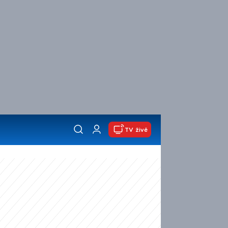
TV živě