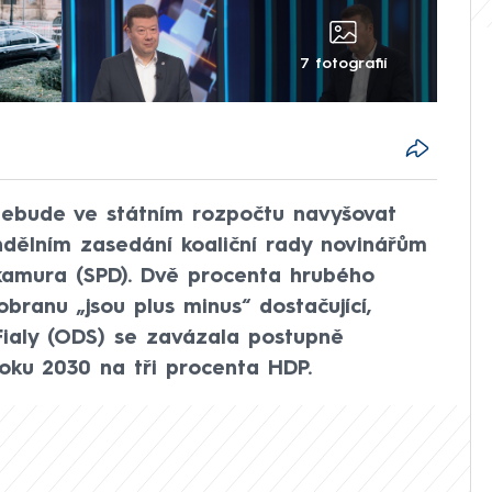
7 fotografií
nebude ve státním rozpočtu navyšovat
ndělním zasedání koaliční rady novinářům
amura (SPD). Dvě procenta hrubého
ranu „jsou plus minus“ dostačující,
Fialy (ODS) se zavázala postupně
oku 2030 na tři procenta HDP.