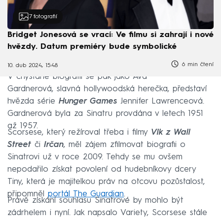
7
fotografií
Bridget Jonesová se vrací: Ve filmu si zahrají i nové
hvězdy. Datum premiéry bude symbolické
6 min čtení
10. dub 2024, 15:48
V chystané biografii se pak jako Ava
Gardnerová, slavná hollywoodská herečka, představí
hvězda série
Hunger Games
Jennifer Lawrenceová.
Gardnerová byla za Sinatru provdána v letech 1951
až 1957.
Scorsese, který režíroval třeba i filmy
Vlk z Wall
Street
či
Irčan
, měl zájem zfilmovat biografii o
Sinatrovi už v roce 2009. Tehdy se mu ovšem
nepodařilo získat povolení od hudebníkovy dcery
Tiny, která je majitelkou práv na otcovu pozůstalost,
připomněl
portál The Guardian
.
Právě získání souhlasu Sinatrové by mohlo být
zádrhelem i nyní. Jak napsalo Variety, Scorsese stále