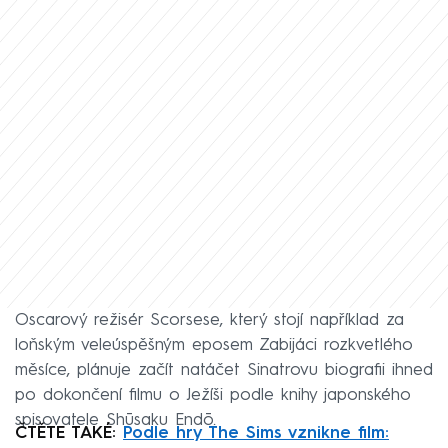
Oscarový režisér Scorsese, který stojí například za
loňským veleúspěšným eposem Zabijáci rozkvetlého
měsíce, plánuje začít natáčet Sinatrovu biografii ihned
po dokončení filmu o Ježíši podle knihy japonského
spisovatele Shūsaku Endō.
ČTĚTE TAKÉ:
Podle hry The Sims vznikne film: