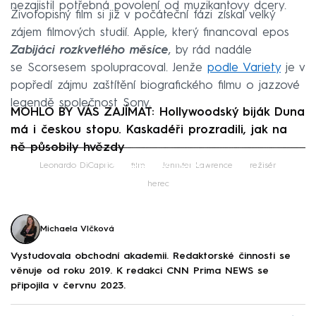
nezajistil potřebná povolení od muzikantovy dcery.
Životopisný film si již v počáteční fázi získal velký
zájem filmových studií. Apple, který financoval epos
Zabijáci rozkvetlého měsíce
, by rád nadále
se Scorsesem spolupracoval. Jenže
podle Variety
je v
popředí zájmu zaštítění biografického filmu o jazzové
legendě společnost Sony.
MOHLO BY VÁS ZAJÍMAT: Hollywoodský biják Duna
má i českou stopu. Kaskadéři prozradili, jak na
ně působily hvězdy
Failed to fetch
Leonardo DiCaprio
film
Jennifer Lawrence
režisér
herec
Michaela Vlčková
Vystudovala obchodní akademii. Redaktorské činnosti se
věnuje od roku 2019. K redakci CNN Prima NEWS se
připojila v červnu 2023.