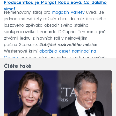
Producentkou je Margot Robbieová. Co dalšího
víme?
Nejmenovaný zdroj pro
magazín Variety
uvedl, že
jednaosmdesátiletý režisér chce do role ikonického
jazzového zpěváka obsadit svého stálého
spolupracovníka Leonarda DiCapria. Ten mimo jiné
ztvárnil jednu z hlavních rolí v nejnovějším
počinu Scorsese,
Zabijáci rozkvetlého měsíce
.
Westernové krimi
obdrželo deset nominací na
Oscara
, nakonec však ani jednu z nich neproměnilo.
Čtěte také