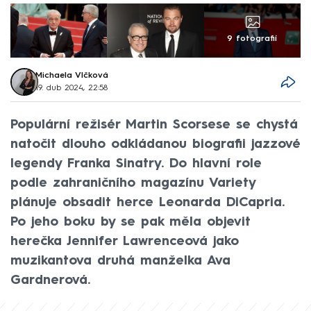
9 fotografií
Michaela Vlčková
19. dub 2024, 22:58
Populární režisér Martin Scorsese se chystá
natočit dlouho odkládanou biografii jazzové
legendy Franka Sinatry. Do hlavní role
podle zahraničního magazínu Variety
plánuje obsadit herce Leonarda DiCapria.
Po jeho boku by se pak měla objevit
herečka Jennifer Lawrenceová jako
muzikantova druhá manželka Ava
Gardnerová.