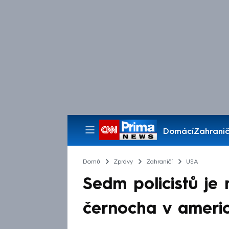
Domácí
Zahranič
Pořady
Domů
Zprávy
Zahraničí
USA
Sedm policistů je 
černocha v ameri