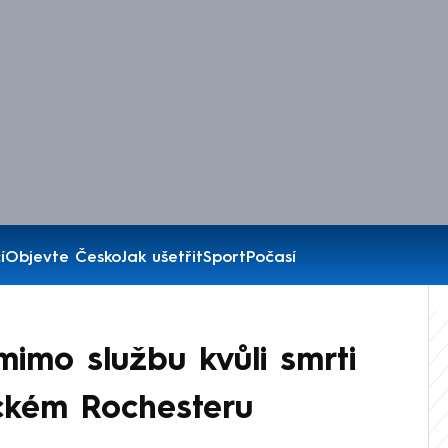
í
Objevte Česko
Jak ušetřit
Sport
Počasí
mimo službu kvůli smrti
ckém Rochesteru