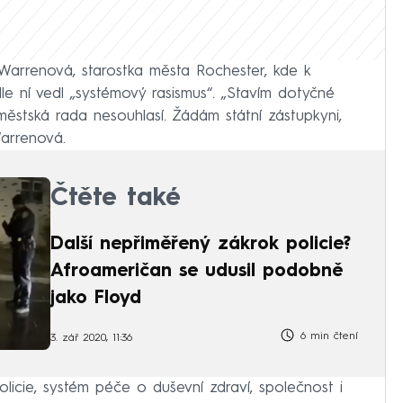
Warrenová, starostka města Rochester, kde k
le ní vedl „systémový rasismus“. „Stavím dotyčné
 městská rada nesouhlasí. Žádám státní zástupkyni,
Warrenová.
Čtěte také
Další nepřiměřený zákrok policie?
Afroameričan se udusil podobně
jako Floyd
6 min čtení
3. zář 2020, 11:36
licie, systém péče o duševní zdraví, společnost i