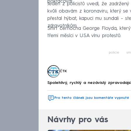
pokračoval.
Jeden z policistů uvedl, že zadržený 
kvůli obavám z koronaviru, který se 
přestal hýbat, kapuci mu sundali –⁠ s
zdravotníkům.
Smrt černocha George Floyda, který z
třemi měsíci v USA vlnu protestů.
policie
sm
ČTK
Spolehlivý, rychlý a nezávislý zpravodajs
Pro tento článek jsou komentáře vypnuté
Návrhy pro vás