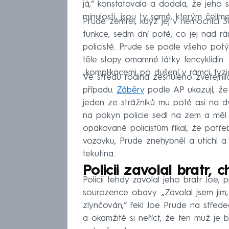
já,“ konstatovala a dodala, že jeho s
minulosti, jsou ty samé, kterým čelíme 
Prude zemřel, když jej v nemocnici 30.
funkce, sedm dní poté, co jej nad r
policisté. Prude se podle všeho potýk
těle stopy omamné látky fencyklidin.
„komplikacemi po dušení v rámci fyzi
Ve středu rodina zesnulého zveřejnil
případu.
Záběry
podle AP ukazují, že 
jeden ze strážníků mu poté asi na dvě
na pokyn policie sedl na zem a měl 
opakovaně policistům říkal, že potřebuj
vozovku, Prude znehybněl a utichl a p
tekutina.
Policii zavolal bratr, 
Policii tehdy zavolal jeho bratr Joe,
sourozence obavy. „Zavolal jsem jim
zlynčován,“ řekl Joe Prude na střede
a okamžitě si neříct, že ten muž je 