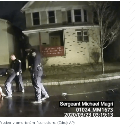
 Prudea v americkém Rochesteru.
Zdroj: AP