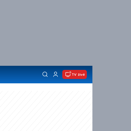
TV živě