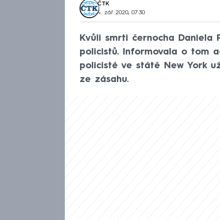
ČTK
4. zář 2020, 07:30
Kvůli smrti černocha Daniela
policistů. Informovala o tom 
policisté ve státě New York už
ze zásahu.