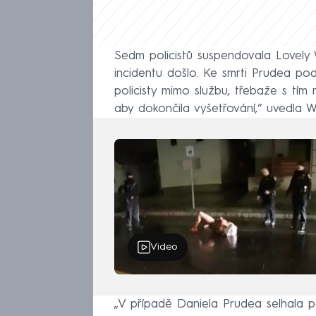
Sedm policistů suspendovala Lovely 
incidentu došlo. Ke smrti Prudea pod
policisty mimo službu, třebaže s tím
aby dokončila vyšetřování,“ uvedla 
Video
„V případě Daniela Prudea selhala po