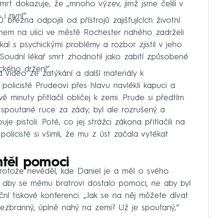
mrt dokazuje, že „mnoho výzev, jimž jsme čelili v
i nyní“.
 března odpojili od přístrojů zajišťujících životní
ánem na ulici ve městě Rochester nahého zadrželi
al s psychickými problémy a rozbor zjistil v jeho
 Soudní lékař smrt zhodnotil jako zabití způsobené
ckého držení“.
a video ze zatýkání a další materiály k
policisté Prudeovi přes hlavu navlékli kapuci a
 minuty přitlačil obličej k zemi. Prude si předtím
spoutané ruce za zády, byl ale rozrušený a
e pistoli. Poté, co jej strážci zákona přitlačili na
olicisté si všimli, že mu z úst začala vytékat
chtěl pomoci
 protože nevěděl, kde Daniel je a měl o svého
, aby se mému bratrovi dostalo pomoci, ne aby byl
ční tiskové konferenci. „Jak se na něj můžete dívat
bezbranný, úplně nahý na zemi? Už je spoutaný,“