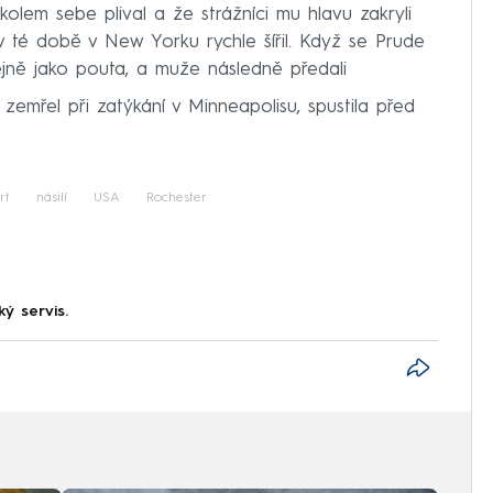
kolem sebe plival a že strážníci mu hlavu zakryli
v té době v New Yorku rychle šířil. Když se Prude
tejně jako pouta, a muže následně předali
emřel při zatýkání v Minneapolisu, spustila před
rt
násilí
USA
Rochester
ký servis.