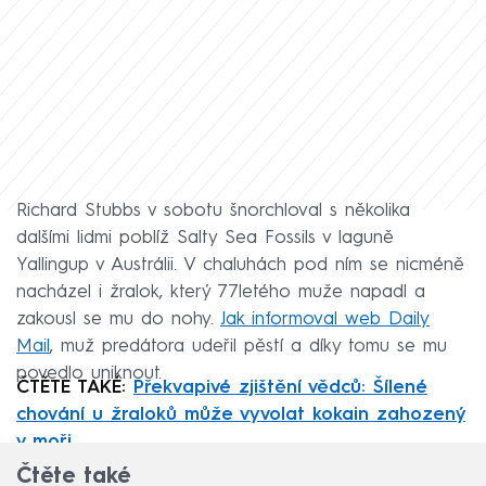
Richard Stubbs v sobotu šnorchloval s několika
dalšími lidmi poblíž Salty Sea Fossils v laguně
Yallingup v Austrálii. V chaluhách pod ním se nicméně
nacházel i žralok, který 77letého muže napadl a
zakousl se mu do nohy.
Jak informoval web Daily
Mail
, muž predátora udeřil pěstí a díky tomu se mu
povedlo uniknout.
ČTĚTE TAKÉ:
Překvapivé zjištění vědců: Šílené
chování u žraloků může vyvolat kokain zahozený
v moři
Čtěte také