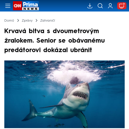
Domů
Zprávy
Zahraničí
Krvavá bitva s dvoumetrovým
žralokem. Senior se obávanému
predátorovi dokázal ubránit