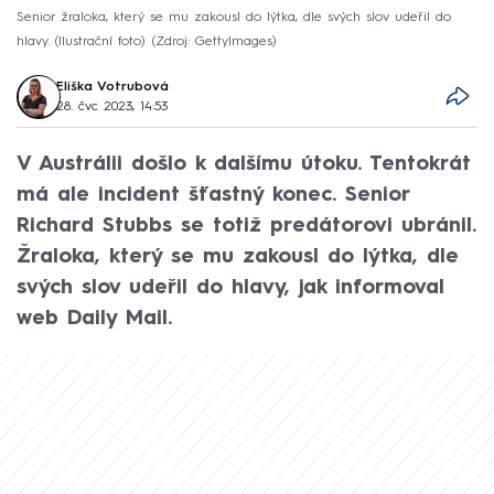
Senior žraloka, který se mu zakousl do lýtka, dle svých slov udeřil do
hlavy. (Ilustrační foto)
Zdroj: GettyImages
Eliška Votrubová
28. čvc 2023, 14:53
V Austrálii došlo k dalšímu útoku. Tentokrát
má ale incident šťastný konec. Senior
Richard Stubbs se totiž predátorovi ubránil.
Žraloka, který se mu zakousl do lýtka, dle
svých slov udeřil do hlavy, jak informoval
web Daily Mail.