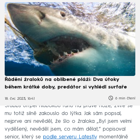
Řádění žraloků na oblíbené pláži: Dva útoky
během krátké doby, predátor si vyhlédl surfaře
6 min čtení
18. čvc 2023, 16:41
Stubbs utrpěl hlubokou ránu na pravé noze, zvíře se
mu totiž silně zakouslo do lýtka. Jak sám popsal,
nejprve ani nevěděl, že šlo o žraloka „Byl jsem velmi
vyděšený, nevěděl jsem, co mám dělat,“ popisoval
senior, který se
podle serveru Latestly
momentálně