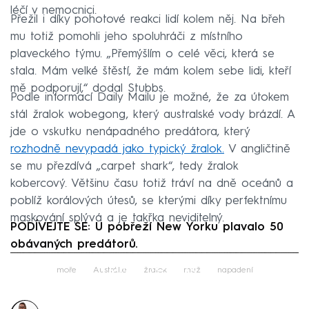
léčí v nemocnici.
Přežil i díky pohotové reakci lidí kolem něj. Na břeh
mu totiž pomohli jeho spoluhráči z místního
plaveckého týmu. „Přemýšlím o celé věci, která se
stala. Mám velké štěstí, že mám kolem sebe lidi, kteří
mě podporují,“ dodal Stubbs.
Podle informací Daily Mailu je možné, že za útokem
stál žralok wobegong, který australské vody brázdí. A
jde o vskutku nenápadného predátora, který
rozhodně nevypadá jako typický žralok.
V angličtině
se mu přezdívá „carpet shark“, tedy žralok
kobercový. Většinu času totiž tráví na dně oceánů a
poblíž korálových útesů, se kterými díky perfektnímu
maskování splývá a je takřka neviditelný.
PODÍVEJTE SE: U pobřeží New Yorku plavalo 50
obávaných predátorů.
Failed to fetch
moře
Austrálie
žralok
muž
napadení