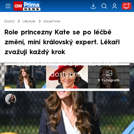
Domů
Lifestyle
ShowTime
Role princezny Kate se po léčbě
změní, míní královský expert. Lékaři
zvažují každý krok
Žádná položka z playlistu není
dostupná.
9 fotografií
Michaela Vlčková
5. čvn 2024, 15:05
Až se princezna Kate po léčbě rakoviny
vrátí ke svým pracovním povinnostem, její