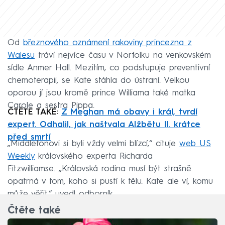
Od
březnového oznámení rakoviny princezna z
Walesu
tráví nejvíce času v Norfolku na venkovském
sídle Anmer Hall. Mezitím, co podstupuje preventivní
chemoterapii, se Kate stáhla do ústraní. Velkou
oporou jí jsou kromě prince Williama také matka
Carole a sestra Pippa.
ČTĚTE TAKÉ:
Z Meghan má obavy i král, tvrdí
expert. Odhalil, jak naštvala Alžbětu II. krátce
před smrtí
„Middletonovi si byli vždy velmi blízcí,“ cituje
web US
Weekly
královského experta Richarda
Fitzwilliamse. „Královská rodina musí být strašně
opatrná v tom, koho si pustí k tělu. Kate ale ví, komu
může věřit,“ uvedl odborník.
Čtěte také