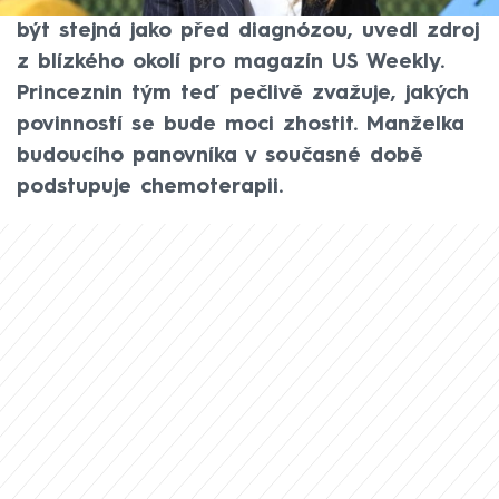
role v britské královské rodině už nemusí
být stejná jako před diagnózou, uvedl zdroj
z blízkého okolí pro magazín US Weekly.
Princeznin tým teď pečlivě zvažuje, jakých
povinností se bude moci zhostit. Manželka
budoucího panovníka v současné době
podstupuje chemoterapii.