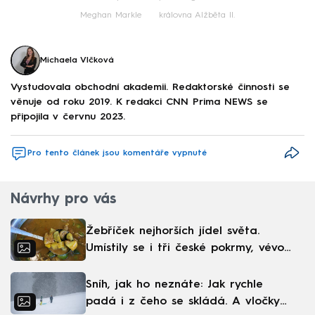
Meghan Markle
královna Alžběta II.
Michaela Vlčková
Vystudovala obchodní akademii. Redaktorské činnosti se
věnuje od roku 2019. K redakci CNN Prima NEWS se
připojila v červnu 2023.
Pro tento článek jsou komentáře vypnuté
Návrhy pro vás
Žebříček nejhorších jídel světa.
Umístily se i tři české pokrmy, vévodí
skandinávská kuchyně
Sníh, jak ho neznáte: Jak rychle
padá i z čeho se skládá. A vločky