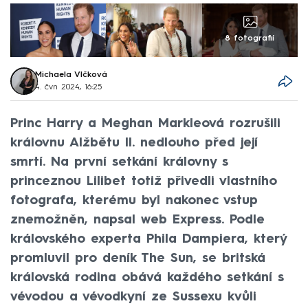
8 fotografií
Michaela Vlčková
4. čvn 2024, 16:25
Princ Harry a Meghan Markleová rozrušili
královnu Alžbětu II. nedlouho před její
smrtí. Na první setkání královny s
princeznou Lilibet totiž přivedli vlastního
fotografa, kterému byl nakonec vstup
znemožněn, napsal web Express. Podle
královského experta Phila Dampiera, který
promluvil pro deník The Sun, se britská
královská rodina obává každého setkání s
vévodou a vévodkyní ze Sussexu kvůli