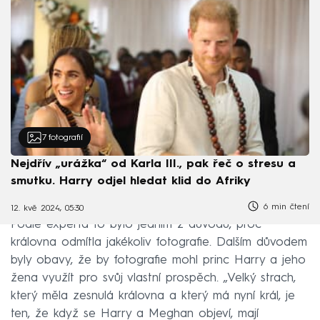
7
fotografií
Nejdřív „urážka“ od Karla III., pak řeč o stresu a
smutku. Harry odjel hledat klid do Afriky
6 min čtení
12. kvě 2024, 05:30
Podle experta to bylo jedním z důvodů, proč
královna odmítla jakékoliv fotografie. Dalším důvodem
byly obavy, že by fotografie mohl princ Harry a jeho
žena využít pro svůj vlastní prospěch. „Velký strach,
který měla zesnulá královna a který má nyní král, je
ten, že když se Harry a Meghan objeví, mají