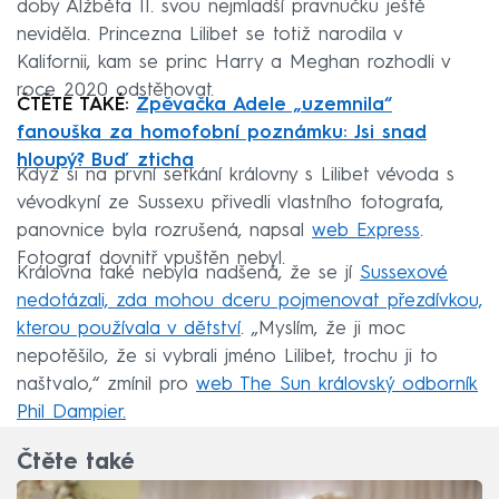
doby Alžběta II. svou nejmladší pravnučku ještě
neviděla. Princezna Lilibet se totiž narodila v
Kalifornii, kam se princ Harry a Meghan rozhodli v
roce 2020 odstěhovat.
ČTĚTE TAKÉ:
Zpěvačka Adele „uzemnila“
fanouška za homofobní poznámku: Jsi snad
hloupý? Buď zticha
Když si na první setkání královny s Lilibet vévoda s
vévodkyní ze Sussexu přivedli vlastního fotografa,
panovnice byla rozrušená, napsal
web Express
.
Fotograf dovnitř vpuštěn nebyl.
Královna také nebyla nadšená, že se jí
Sussexové
nedotázali, zda mohou dceru pojmenovat přezdívkou,
kterou používala v dětství
. „Myslím, že ji moc
nepotěšilo, že si vybrali jméno Lilibet, trochu ji to
naštvalo,“ zmínil pro
web The Sun královský odborník
Phil Dampier.
Čtěte také