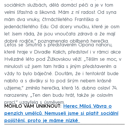
sociálních službách, dělá domácí péči a je v tom
velmi šťastná a šikovná. Mám z ní radost. Od syna
mám dva vnuky, čtrnáctiletého Františka a
jedenáctiletého Edu. Od dcery vnučku, které je osm
let. Jsem ráda, že jsou vnoučata zdravá a že mají
dobré rodiče,“ poznamenala oblíbená herečka.
Letos se Smutná s představením Opona nahoru,
které hraje v Divadle Kalich, představí i v rámci akce
Hvězdné léto pod Žižkovskou věží. „Těším se moc, v
minulosti už jsem tam hrála s jiným představením a
vždy to bylo báječné. Doufám, že i tentokrát bude
nabito a s diváky si to pod širým nebem krásně
užijeme,“ zmínila herečka, která 16. dubna oslaví 74.
narozeniny. „Ten den budu hrát, takže je oslavím
prací,“ uzavřela s úsměvem.
MOHLO VÁM UNIKNOUT:
Herec Miloš Vávra o
penzích umělců. Nemuseli jsme si platit sociální
pojištění, proto je máme nízké