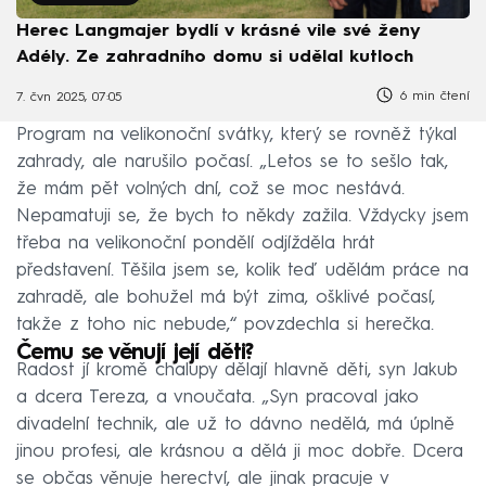
Herec Langmajer bydlí v krásné vile své ženy
Adély. Ze zahradního domu si udělal kutloch
6 min čtení
7. čvn 2025, 07:05
Program na velikonoční svátky, který se rovněž týkal
zahrady, ale narušilo počasí. „Letos se to sešlo tak,
že mám pět volných dní, což se moc nestává.
Nepamatuji se, že bych to někdy zažila. Vždycky jsem
třeba na velikonoční pondělí odjížděla hrát
představení. Těšila jsem se, kolik teď udělám práce na
zahradě, ale bohužel má být zima, ošklivé počasí,
takže z toho nic nebude,“ povzdechla si herečka.
Čemu se věnují její děti?
Radost jí kromě chalupy dělají hlavně děti, syn Jakub
a dcera Tereza, a vnoučata. „Syn pracoval jako
divadelní technik, ale už to dávno nedělá, má úplně
jinou profesi, ale krásnou a dělá ji moc dobře. Dcera
se občas věnuje herectví, ale jinak pracuje v