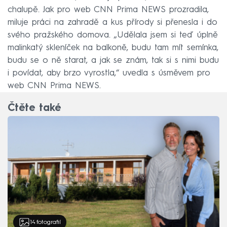
chalupě. Jak pro web CNN Prima NEWS prozradila,
miluje práci na zahradě a kus přírody si přenesla i do
svého pražského domova. „Udělala jsem si teď úplně
malinkatý skleníček na balkoně, budu tam mít semínka,
budu se o ně starat, a jak se znám, tak si s nimi budu
i povídat, aby brzo vyrostla,“ uvedla s úsměvem pro
web CNN Prima NEWS.
Čtěte také
14
fotografií