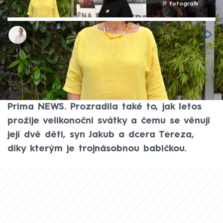
11 fotografií
David Laštovka
4. dub 2026, 16:55
Herečka Jitka Smutná žije v Praze, volný
čas ale nejraději tráví na chalupě. „Miluju
práci na zahradě,“ svěřila se pro web CNN
Prima NEWS. Prozradila také to, jak letos
prožije velikonoční svátky a čemu se věnují
její dvě děti, syn Jakub a dcera Tereza,
díky kterým je trojnásobnou babičkou.