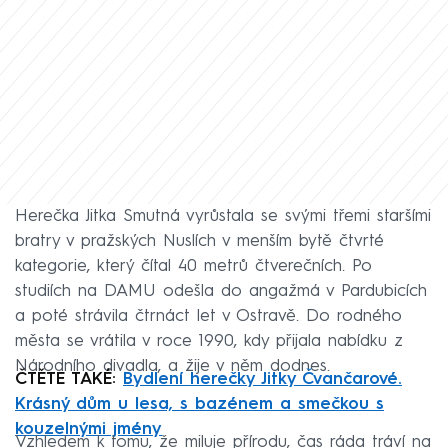
Herečka Jitka Smutná vyrůstala se svými třemi staršími
bratry v pražských Nuslích v menším bytě čtvrté
kategorie, který čítal 40 metrů čtverečních. Po
studiích na DAMU odešla do angažmá v Pardubicích
a poté strávila čtrnáct let v Ostravě. Do rodného
města se vrátila v roce 1990, kdy přijala nabídku z
Národního divadla, a žije v něm dodnes.
ČTĚTE TAKÉ:
Bydlení herečky Jitky Čvančarové.
Krásný dům u lesa, s bazénem a smečkou s
kouzelnými jmény
Vzhledem k tomu, že miluje přírodu, čas ráda tráví na