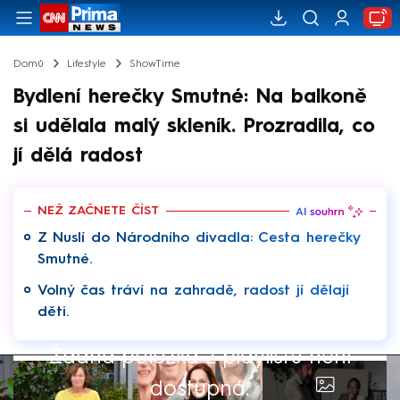
Domů
Lifestyle
ShowTime
Bydlení herečky Smutné: Na balkoně
si udělala malý skleník. Prozradila, co
jí dělá radost
NEŽ ZAČNETE ČÍST
Z Nuslí do Národního divadla: Cesta herečky
Smutné.
Volný čas tráví na zahradě, radost jí dělají
děti.
Žádná položka z playlistu není
dostupná.