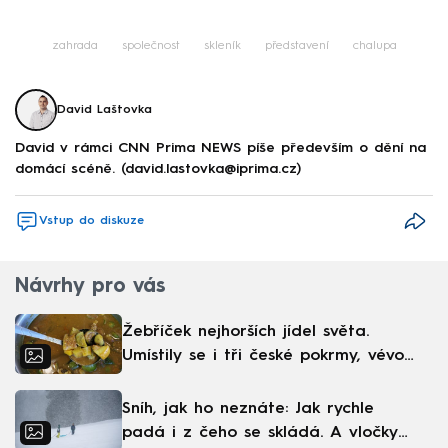
Failed to fetch
zahrada
společnost
skleník
představení
chalupa
David Laštovka
David v rámci CNN Prima NEWS píše především o dění na
domácí scéně. (david.lastovka@iprima.cz)
Vstup do diskuze
Návrhy pro vás
Žebříček nejhorších jídel světa.
Umístily se i tři české pokrmy, vévodí
skandinávská kuchyně
Sníh, jak ho neznáte: Jak rychle
padá i z čeho se skládá. A vločky