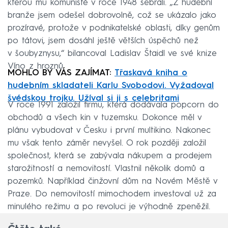
kterou mu komunisté v roce 1948 sebrali. „Z hudební
branže jsem odešel dobrovolně, což se ukázalo jako
prozíravé, protože v podnikatelské oblasti, díky genům
po tátovi, jsem dosáhl ještě větších úspěchů než
v šoubyznysu,“ bilancoval Ladislav Štaidl ve své knize
Víno z hroznů.
MOHLO BY VÁS ZAJÍMAT:
Třaskavá kniha o
hudebním skladateli Karlu Svobodovi. Vyžadoval
švédskou trojku. Užíval si ji s celebritami
V roce 1991 založil firmu, která dodávala popcorn do
obchodů a všech kin v tuzemsku. Dokonce měl v
plánu vybudovat v Česku i první multikino. Nakonec
mu však tento záměr nevyšel. O rok později založil
společnost, která se zabývala nákupem a prodejem
starožitností a nemovitostí. Vlastnil několik domů a
pozemků. Například činžovní dům na Novém Městě v
Praze. Do nemovitostí mimochodem investoval už za
minulého režimu a po revoluci je výhodně zpeněžil.