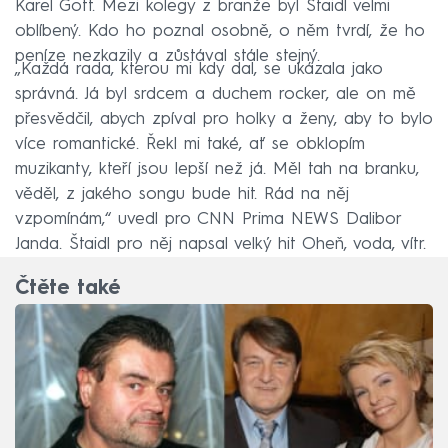
Karel Gott. Mezi kolegy z branže byl Štaidl velmi
oblíbený. Kdo ho poznal osobně, o něm tvrdí, že ho
peníze nezkazily a zůstával stále stejný.
„Každá rada, kterou mi kdy dal, se ukázala jako
správná. Já byl srdcem a duchem rocker, ale on mě
přesvědčil, abych zpíval pro holky a ženy, aby to bylo
více romantické. Řekl mi také, ať se obklopím
muzikanty, kteří jsou lepší než já. Měl tah na branku,
věděl, z jakého songu bude hit. Rád na něj
vzpomínám,“ uvedl pro CNN Prima NEWS Dalibor
Janda. Štaidl pro něj napsal velký hit Oheň, voda, vítr.
Čtěte také