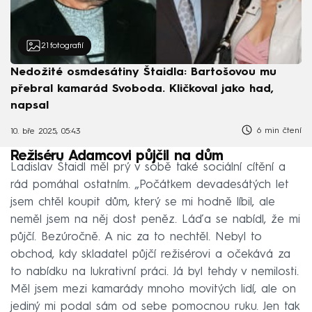
21
fotografií
Nedožité osmdesátiny Štaidla: Bartošovou mu
přebral kamarád Svoboda. Kličkoval jako had,
napsal
6 min čtení
10. bře 2025, 05:43
Režiséru Adamcovi půjčil na dům
Ladislav Štaidl měl prý v sobě také sociální cítění a
rád pomáhal ostatním. „Počátkem devadesátých let
jsem chtěl koupit dům, který se mi hodně líbil, ale
neměl jsem na něj dost peněz. Láďa se nabídl, že mi
půjčí. Bezúročně. A nic za to nechtěl. Nebyl to
obchod, kdy skladatel půjčí režisérovi a očekává za
to nabídku na lukrativní práci. Já byl tehdy v nemilosti.
Měl jsem mezi kamarády mnoho movitých lidí, ale on
jediný mi podal sám od sebe pomocnou ruku. Jen tak