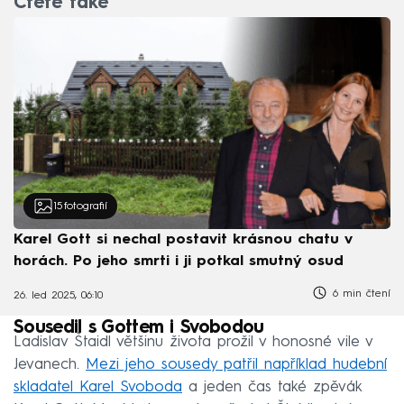
Čtěte také
15
fotografií
Karel Gott si nechal postavit krásnou chatu v
horách. Po jeho smrti i ji potkal smutný osud
6 min čtení
26. led 2025, 06:10
Sousedil s Gottem i Svobodou
Ladislav Štaidl většinu života prožil v honosné vile v
Jevanech.
Mezi jeho sousedy patřil například hudební
skladatel Karel Svoboda
a jeden čas také zpěvák