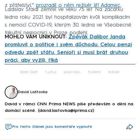
z přátelství,“
prozradil o něm režisér Jiří Adamec.
Ladislav Štaidl zemřel ve věku 75 let. Na začátku
ledna roku 2021 byl hospitalizován kvůli komplikacím
s nemocí COVID-19, kterým 30. ledna ve Všeobecné
fakultní nemocnici v Praze podlehl.
MOHLO VÁM UNIKNOUT:
Zpěvák Dalibor Janda
promluvil o politice i svém důchodu. Celou penzi
odvedu zpět státu. Senioři si musí brát druhou
práci, aby vyžili, říká
Failed to fetch
Karel Gott
hudba
podnikání
bydlení
režisér
David Laštovka
David v rámci CNN Prima NEWS píše především o dění na
domácí scéně. (david.lastovka@iprima.cz)
Pro tento článek jsou komentáře vypnuté