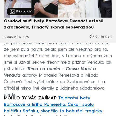
29
fotografií
Osudoví muži Ivety Bartošové: Dvanáct vztahů
zkrachovalo, třináctý skončil sebevraždou
6 min čtení
8. dub 2026, 10:35
„Já jsem prostě plnila přání svého muže. Teď už vím,
že jsem byla naivní, dělala jsem ale všechno pro to,
aby byl manžel šťastný. Ano, s Leonou a mým mužem
jsme si užívali sex ve třech,“ měla přiznat Vendula, jak
píší v knize
Téma na román – Causa Karel a
Vendula
autorky Michaela Remešová a Milada
Čechová. Text vyšel krátce po Svobodově smrti a
přinášel mimo jiné detaily z údajného skladatelova
deníku.
MOHLO BY VÁS ZAJÍMAT:
Tajemství Ivety
Bartošové a Jiřího Pomejeho. Čekali spolu
holčičku Sofinku, skončilo to bohužel tragicky