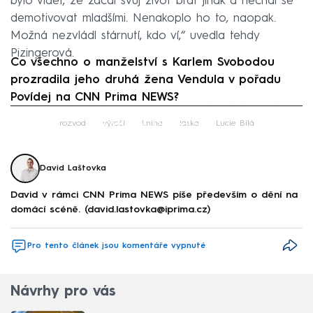
bylo vidět, že začal svůj život brát jinak a nechal se
demotivovat mladšími. Nenakoplo ho to, naopak.
Možná nezvládl stárnutí, kdo ví,“ uvedla tehdy
Pizingerová.
Co všechno o manželství s Karlem Svobodou
prozradila jeho druhá žena Vendula v pořadu
Povídej na CNN Prima NEWS?
Failed to fetch
rozvod
výročí
kniha
láska
Lucie Bílá
David Laštovka
David v rámci CNN Prima NEWS píše především o dění na
domácí scéně. (david.lastovka@iprima.cz)
Pro tento článek jsou komentáře vypnuté
Návrhy pro vás