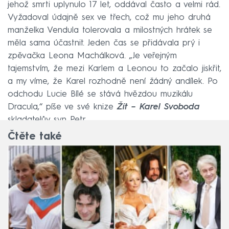
jehož smrti uplynulo 17 let, oddával často a velmi rád.
Vyžadoval údajně sex ve třech, což mu jeho druhá
manželka Vendula tolerovala a milostných hrátek se
měla sama účastnit. Jeden čas se přidávala prý i
zpěvačka Leona Machálková. „Je veřejným
tajemstvím, že mezi Karlem a Leonou to začalo jiskřit,
a my víme, že Karel rozhodně není žádný andílek. Po
odchodu Lucie Bílé se stává hvězdou muzikálu
Dracula,“ píše ve své knize
Žít – Karel Svoboda
skladatelův syn Petr.
Čtěte také