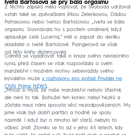
Iveta Bartošová se prý bála orgasmu
Z těchto zápisků mělo vyplývat, že Svoboda udržoval
vztah také se zpěvačkami Jitkou Zelenkovou, Dádou
Patrasovou nebo Ivetou Bartošovou. „Iveta se bála
orgasmu. Srovnávala ho s pocitem omámení, když
aplauduje celá Lucerna,“ měl si zapsat do deníku
skladatel o Ivetě Bartošové. Pizingerová se však
od této knihy distancovala.
Odmítá se vyjadřovat také o knize svého nevlastního
syna, před časem se však rozpovídala o svém
manželství i možném motivu sebevraždy svého
bývalého muže
v rozhovoru pro pořad Povídej na
CNN Prima NEWS
.
„Mnozí si myslí, že naše manželství nebylo šťastné,
ale není to tak. Bohužel ten konec nebyl hezký a
zůstala mezi námi spousta věcí nezodpovězených. My
jsme však byli dobří parťáci a hodně se spolu
nasmáli. I když byl o mnoho let starší, nebylo to
vůbec znát. Zlomilo se to až v jeho 65 letech, kdy