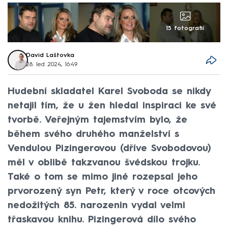
15 fotografií
David Laštovka
28. led 2024, 16:49
Hudební skladatel Karel Svoboda se nikdy
netajil tím, že u žen hledal inspiraci ke své
tvorbě. Veřejným tajemstvím bylo, že
během svého druhého manželství s
Vendulou Pizingerovou (dříve Svobodovou)
měl v oblibě takzvanou švédskou trojku.
Také o tom se mimo jiné rozepsal jeho
prvorozený syn Petr, který v roce otcových
nedožitých 85. narozenin vydal velmi
třaskavou knihu. Pizingerová dílo svého