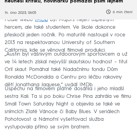
neunesl kritiku, novinářku pomazal psím lejnem
6 min čtení
14. úno 2023, 06:05
Podle webu
IMDb
byl Majors nejen úspěšným
hercem, ale také studentem. Ve škole dokonce
přeskočil jeden ročník. Po maturitě nastoupil v roce
2013 na respektovanou University of Southern
California, kde se věnoval filmové produkci.
„Austin byl vášnivým outdoorovým sportovcem a už
ve 14 letech získal nejvyšší skautskou hodnost – titul
Orlí skaut. Pomáhal také Nadačnímu fondu Dům
Ronalda McDonalda a Centru pro léčbu rakoviny
dětí Jonathana Jaquese,“ uvádí IMDb.
Úspěchu na filmovém plátně dosáhla i jeho mladší
sestra Kali. Ta si po boku Chrise Pina zahrála ve filmu
Small Town Saturday Night a objevila se také ve
snímcích Zlaté Vánoce či Baby Blues. V seriálech
Pohotovost a Námořní vyšetřovací služba
vystupovala přímo se svým bratrem.