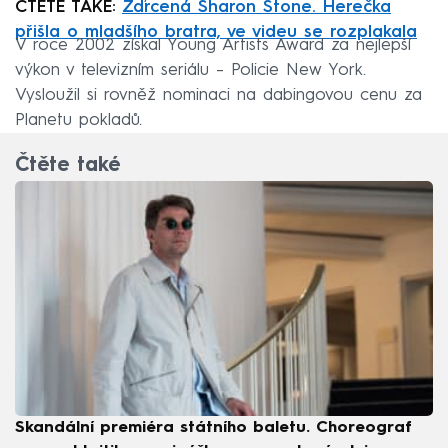
ČTĚTE TAKÉ:
Zdrcená Sharon Stone. Herečka
přišla o mladšího bratra, ve videu se rozplakala
V roce 2002 získal Young Artists Award za nejlepší
výkon v televizním seriálu – Policie New York.
Vysloužil si rovněž nominaci na dabingovou cenu za
Planetu pokladů.
Čtěte také
Skandální premiéra státního baletu. Choreograf