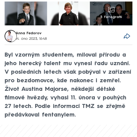
5 fotografií
Anna Fedorov
14. úno 2023, 16:48
Byl vzorným studentem, miloval přírodu a
jeho herecký talent mu vynesl řadu uznání.
V posledních letech však pobýval v zařízení
pro bezdomovce, kde nakonec i zemřel.
Život Austina Majorse, někdejší dětské
filmové hvězdy, vyhasl 11. února v pouhých
27 letech. Podle informací TMZ se zřejmě
předávkoval fentanylem.