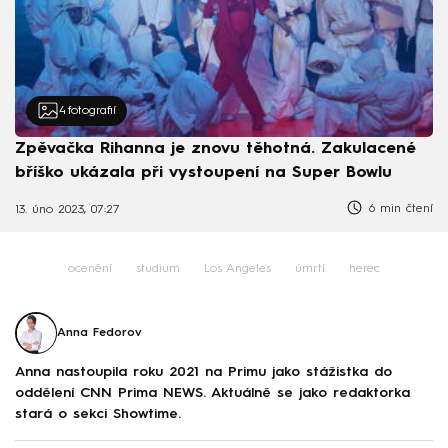
4
fotografií
Zpěvačka Rihanna je znovu těhotná. Zakulacené
bříško ukázala při vystoupení na Super Bowlu
6 min čtení
13. úno 2023, 07:27
ocenění
studium
Los Angeles
úmrtí
herec
Anna Fedorov
Anna nastoupila roku 2021 na Primu jako stážistka do
oddělení CNN Prima NEWS. Aktuálně se jako redaktorka
stará o sekci Showtime.