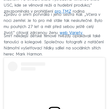
USC, kde se věnoval režii a hudební produkci,“
zavzpomínala v prohlášení
pro TMZ
rodina.
Zprávu o smrti potvrdila i jeho sestra Kali. „Včera v
noci zemřel. Je to pro mě stále tak neskutečné. Bylo
mu pouhých 27 let a měl před sebou ještě celý
život,“ citoval zdrcenou ženu
web Variety.
Smrt někdejší dětské filmové hvězdy oplakávali také
fanoušci a kolegové. Společnou fotografii z natáčení
Námořní vyšetřovací hlídky sdílel na sociálních sítích
herec Mark Harmon.