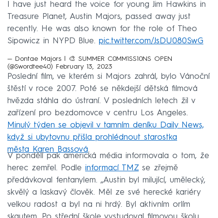
I have just heard the voice for young Jim Hawkins in
Treasure Planet, Austin Majors, passed away just
recently. He was also known for the role of Theo
Sipowicz in NYPD Blue.
pic.twitter.com/JsDU080SwG
— Dontae Majors | 🎨 SUMMER C0MM1SS10NS OPEN
(@Swordtee40)
February 13, 2023
Poslední film, ve kterém si Majors zahrál, bylo Vánoční
štěstí v roce 2007. Poté se někdejší dětská filmová
hvězda stáhla do ústraní. V posledních letech žil v
zařízení pro bezdomovce v centru Los Angeles.
Minulý týden se objevil v tamním deníku Daily News,
když si ubytovnu přišla prohlédnout starostka
města Karen Bassová
.
V pondělí pak americká média informovala o tom, že
herec zemřel. Podle
informací TMZ
se zřejmě
předávkoval fentanylem. „Austin byl milující, umělecký,
skvělý a laskavý člověk. Měl ze své herecké kariéry
velkou radost a byl na ni hrdý. Byl aktivním orlím
skautem. Po střední škole vystudoval filmovou školu