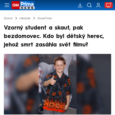
Domů
Lifestyle
ShowTime
Vzorný student a skaut, pak
bezdomovec. Kdo byl dětský herec,
jehož smrt zasáhla svět filmu?