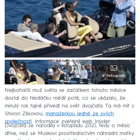
9 fotografií
Nejbohatší muž světa se začátkem tohoto měsíce
dostal do hledáčku médií poté, co se ukázalo, že
minulý rok tajně přivedl na svět dvojčata. Ta má mít s
Shivon Zilisovou,
manažerkou jedné ze svých
společností
. Informace zveřejnil web Insider.
Dvojčata se narodila v listopadu 2021, tedy o měsíc
dříve, než se Muskovi prostřednictvím náhradní matky