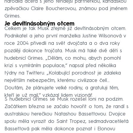
narodila dcera s jeho tehdejší partnerkou, kanadskou
zpěvačkou Claire Boucherovou, známou pod jménem
Grimes.
Je devítinásobným otcem
Celkem je tak Musk zřejmě již devítinásobným otcem.
Podnikatel a jeho první manželka Justine Wilsonová v
roce 2004 přivedli na svět dvojčata a o dva roky
později dokonce trojčata. Musk má také dvě děti s
hudebnicí Grimes. „Dělám, co mohu, abych pomohl
krizi s vymíráním populace,“ napsal před několika
týdny na Twitteru. „Kolabující porodnost je zdaleka
největším nebezpečím, kterému civilizace čelí...
Doufám, že plánujete velké rodiny, a gratuluji těm,
kteří je už mají,“ vzkázal lidem vizionář.
S hudebnicí Grimes se Musk rozešel loni na podzim.
Začátkem března se začalo hovořit o tom, že randí s
australskou herečkou Natashou Bassettovou. Dvojice
spolu měla vyrazit do Saint Tropez, sedmadvacetiletá
Bassettová pak měla dokonce poznat i Elonovu