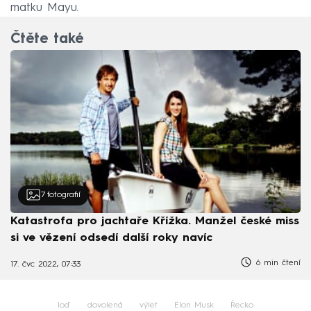
matku Mayu.
Čtěte také
7
fotografií
Katastrofa pro jachtaře Křížka. Manžel české miss
si ve vězení odsedí další roky navíc
6 min čtení
17. čvc 2022, 07:33
loď
dovolená
výlet
Elon Musk
Řecko