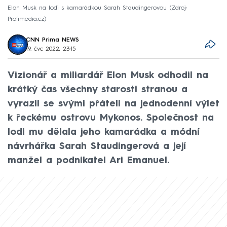
Elon Musk na lodi s kamarádkou Sarah Staudingerovou
Zdroj:
Profimedia.cz
CNN Prima NEWS
19. čvc 2022, 23:15
Vizionář a miliardář Elon Musk odhodil na
krátký čas všechny starosti stranou a
vyrazil se svými přáteli na jednodenní výlet
k řeckému ostrovu Mykonos. Společnost na
lodi mu dělala jeho kamarádka a módní
návrhářka Sarah Staudingerová a její
manžel a podnikatel Ari Emanuel.