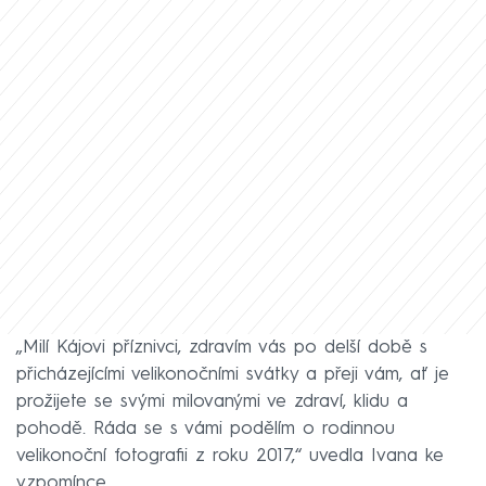
„Milí Kájovi příznivci, zdravím vás po delší době s
přicházejícími velikonočními svátky a přeji vám, ať je
prožijete se svými milovanými ve zdraví, klidu a
pohodě. Ráda se s vámi podělím o rodinnou
velikonoční fotografii z roku 2017,“ uvedla Ivana ke
vzpomínce.