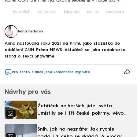
Karel Gott zemřel na akutní leukémii v roce 2019.
Karel Gott
Velikonoce
fotografie
rodina
vzpomínka
Anna Fedorov
Anna nastoupila roku 2021 na Primu jako stážistka do
oddělení CNN Prima NEWS. Aktuálně se jako redaktorka
stará o sekci Showtime.
Pro tento článek jsou komentáře vypnuté
Návrhy pro vás
Žebříček nejhorších jídel světa.
Umístily se i tři české pokrmy, vévodí
skandinávská kuchyně
Sníh, jak ho neznáte: Jak rychle
padá i z čeho se skládá. A vločky