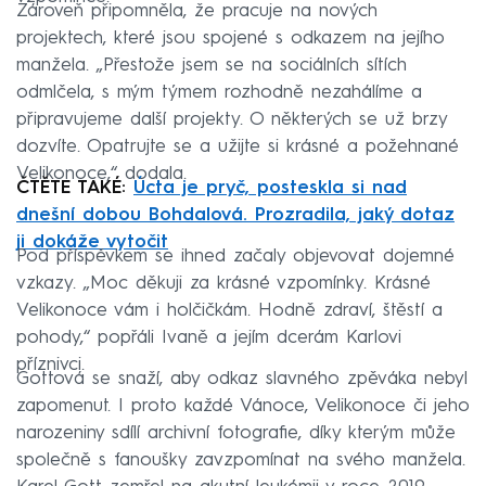
Zároveň připomněla, že pracuje na nových
projektech, které jsou spojené s odkazem na jejího
manžela. „Přestože jsem se na sociálních sítích
odmlčela, s mým týmem rozhodně nezahálíme a
připravujeme další projekty. O některých se už brzy
dozvíte. Opatrujte se a užijte si krásné a požehnané
Velikonoce,“ dodala.
ČTĚTE TAKÉ:
Úcta je pryč, posteskla si nad
dnešní dobou Bohdalová. Prozradila, jaký dotaz
ji dokáže vytočit
Pod příspěvkem se ihned začaly objevovat dojemné
vzkazy. „Moc děkuji za krásné vzpomínky. Krásné
Velikonoce vám i holčičkám. Hodně zdraví, štěstí a
pohody,“ popřáli Ivaně a jejím dcerám Karlovi
příznivci.
Gottová se snaží, aby odkaz slavného zpěváka nebyl
zapomenut. I proto každé Vánoce, Velikonoce či jeho
narozeniny sdílí archivní fotografie, díky kterým může
společně s fanoušky zavzpomínat na svého manžela.