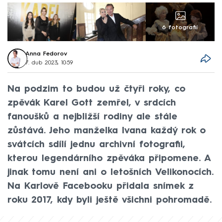
6 fotografií
Anna Fedorov
7. dub 2023, 10:59
Na podzim to budou už čtyři roky, co
zpěvák Karel Gott zemřel, v srdcích
fanoušků a nejbližší rodiny ale stále
zůstává. Jeho manželka Ivana každý rok o
svátcích sdílí jednu archivní fotografii,
kterou legendárního zpěváka připomene. A
jinak tomu není ani o letošních Velikonocích.
Na Karlově Facebooku přidala snímek z
roku 2017, kdy byli ještě všichni pohromadě.