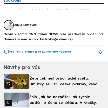
soukromí
Failed to fetch
láska
rodina
film
Švýcarsko
manželství
David Laštovka
David v rámci CNN Prima NEWS píše především o dění na
domácí scéně. (david.lastovka@iprima.cz)
Pro tento článek jsou komentáře vypnuté
Návrhy pro vás
Žebříček nejhorších jídel světa.
Umístily se i tři české pokrmy, vévodí
skandinávská kuchyně
Sníh, jak ho neznáte: Jak rychle
padá i z čeho se skládá. A vločky