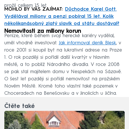
prožil celkem 15 let.
MOHLO BY VÁS ZAJÍMAT:
Důchodce Karel Gott.
Vydělával miliony a penzi pobíral 15 let. Kolik
několikanásobný zlatý slavík od státu dostával?
Nemovitosti za miliony korun
Peníze, které během svojí herecké kariéry vydělal,
uměl vhodně investovat.
Jak informoval deník Blesk
, v
roce 2001 si koupil byt na lukrativní adrese na Praze
1. O rok později si pořídil další kvartýr v hlavním
městě, a to poblíž Národního divadla. V roce 2008
se pak stal majitelem domu v Nespekách na Sázavě.
O šest let později si pořídil nemovitost na pražském
Novém Městě. Kromě toho vlastní také pozemek v
Choceradech na Benešovsku a v Jinolicích u Jičína.
Čtěte také