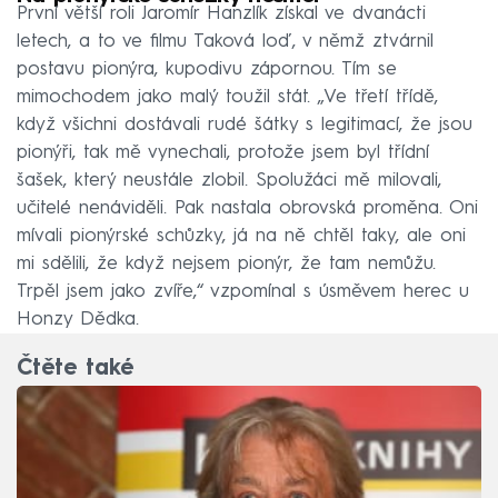
První větší roli Jaromír Hanzlík získal ve dvanácti
letech, a to ve filmu Taková loď, v němž ztvárnil
postavu pionýra, kupodivu zápornou. Tím se
mimochodem jako malý toužil stát. „Ve třetí třídě,
když všichni dostávali rudé šátky s legitimací, že jsou
pionýři, tak mě vynechali, protože jsem byl třídní
šašek, který neustále zlobil. Spolužáci mě milovali,
učitelé nenáviděli. Pak nastala obrovská proměna. Oni
mívali pionýrské schůzky, já na ně chtěl taky, ale oni
mi sdělili, že když nejsem pionýr, že tam nemůžu.
Trpěl jsem jako zvíře,“ vzpomínal s úsměvem herec u
Honzy Dědka.
Čtěte také