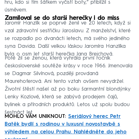
hru, kdo si tím šátkem vyčistí boty,“ přiblížil s
úsměvem.
Zamiloval se do starší herečky i do miss
Jaromír Hanzlík se poprvé ženil ve 20 letech, když si
vzal zdravotní sestřičku Jaroslavu. Z manželství, které
se rozpadlo po dvanácti letech, má svého jediného
syna Davida. Další velkou láskou Jaromíra Hanzlíka
byla o osm let starší herečka Jana Brejchová.
Poté žil se ženou, která vyhrála první ročník
československé soutěže krásy v roce 1966. Jmenovala
se Dagmar Silvínová, později provdaná
Maurehoferová. Ani tento vztah ovšem nevydržel.
Životní štěstí našel až po boku šarmantní blondýnky
Lenky Kozlové, která se zabývá prodejem čajů,
bylinek a přírodních produktů. Letos už spolu budou
šestnáct let.
MOHLO VÁM UNIKNOUT:
Seriálový herec Petr
Batěk bydlí s rodinou v luxusní novostavbě s
výhledem na celou Prahu. Nahlédněte do jeho