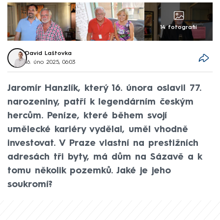
14 fotografií
David Laštovka
16. úno 2025, 06:03
Jaromír Hanzlík, který 16. února oslavil 77.
narozeniny, patří k legendárním českým
hercům. Peníze, které během svojí
umělecké kariéry vydělal, uměl vhodně
investovat. V Praze vlastní na prestižních
adresách tři byty, má dům na Sázavě a k
tomu několik pozemků. Jaké je jeho
soukromí?