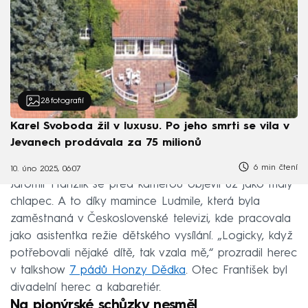
28
fotografií
Karel Svoboda žil v luxusu. Po jeho smrti se vila v
Jevanech prodávala za 75 milionů
6 min čtení
10. úno 2025, 06:07
Jaromír Hanzlík se před kamerou objevil už jako malý
chlapec. A to díky mamince Ludmile, která byla
zaměstnaná v Československé televizi, kde pracovala
jako asistentka režie dětského vysílání. „Logicky, když
potřebovali nějaké dítě, tak vzala mě,“ prozradil herec
v talkshow
7 pádů Honzy Dědka
. Otec František byl
divadelní herec a kabaretiér.
Na pionýrské schůzky nesměl