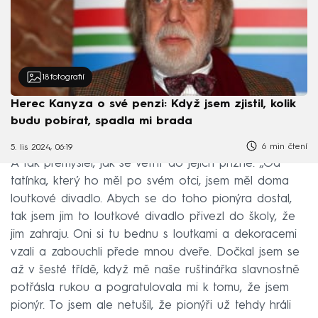
18
fotografií
Herec Kanyza o své penzi: Když jsem zjistil, kolik
budu pobírat, spadla mi brada
6 min čtení
5. lis 2024, 06:19
A tak přemýšlel, jak se vetřít do jejich přízně. „Od
tatínka, který ho měl po svém otci, jsem měl doma
loutkové divadlo. Abych se do toho pionýra dostal,
tak jsem jim to loutkové divadlo přivezl do školy, že
jim zahraju. Oni si tu bednu s loutkami a dekoracemi
vzali a zabouchli přede mnou dveře. Dočkal jsem se
až v šesté třídě, když mě naše ruštinářka slavnostně
potřásla rukou a pogratulovala mi k tomu, že jsem
pionýr. To jsem ale netušil, že pionýři už tehdy hráli