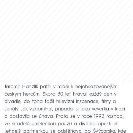
Jaromír Hanzlík patřil v mládí k nejobsazovanějším
českým hercům. Skoro 30 let hrával každý den v
divadle, do toho točil televizní inscenace, filmy a
seriály. Jak vzpomínal, připadal si jako veverka v kleci
a dostavila se únava. Proto se v roce 1992 rozhodl,
že si udělá uměleckou pauzu a divadlo opustí. S
tehdejší partnerkou se odstěhoval do Švýcarska, kde