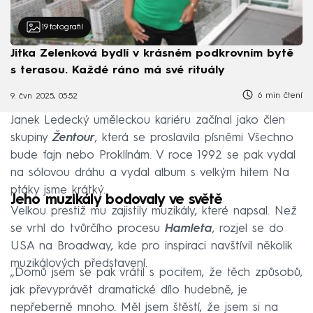
19
fotografií
Jitka Zelenková bydlí v krásném podkrovním bytě
s terasou. Každé ráno má své rituály
6 min čtení
9. čvn 2025, 05:52
Janek Ledecký uměleckou kariéru začínal jako člen
skupiny
Žentour
, která se proslavila písněmi Všechno
bude fajn nebo Proklínám. V roce 1992 se pak vydal
na sólovou dráhu a vydal album s velkým hitem Na
ptáky jsme krátký.
Jeho muzikály bodovaly ve světě
Velkou prestiž mu zajistily muzikály, které napsal. Než
se vrhl do tvůrčího procesu
Hamleta
, rozjel se do
USA na Broadway, kde pro inspiraci navštívil několik
muzikálových představení.
„Domů jsem se pak vrátil s pocitem, že těch způsobů,
jak převyprávět dramatické dílo hudebně, je
nepřeberně mnoho. Měl jsem štěstí, že jsem si na