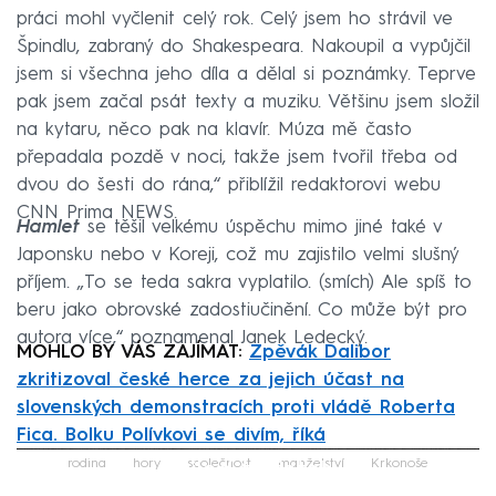
práci mohl vyčlenit celý rok. Celý jsem ho strávil ve
Špindlu, zabraný do Shakespeara. Nakoupil a vypůjčil
jsem si všechna jeho díla a dělal si poznámky. Teprve
pak jsem začal psát texty a muziku. Většinu jsem složil
na kytaru, něco pak na klavír. Múza mě často
přepadala pozdě v noci, takže jsem tvořil třeba od
dvou do šesti do rána,“ přiblížil redaktorovi webu
CNN Prima NEWS.
Hamlet
se těšil velkému úspěchu mimo jiné také v
Japonsku nebo v Koreji, což mu zajistilo velmi slušný
příjem. „To se teda sakra vyplatilo. (smích) Ale spíš to
beru jako obrovské zadostiučinění. Co může být pro
autora více,“ poznamenal Janek Ledecký.
MOHLO BY VÁS ZAJÍMAT:
Zpěvák Dalibor
zkritizoval české herce za jejich účast na
slovenských demonstracích proti vládě Roberta
Fica. Bolku Polívkovi se divím, říká
Failed to fetch
rodina
hory
společnost
manželství
Krkonoše