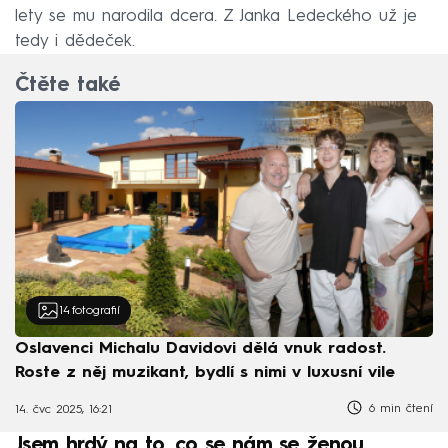
lety se mu narodila dcera. Z Janka Ledeckého už je
tedy i dědeček.
Čtěte také
14
fotografií
Oslavenci Michalu Davidovi dělá vnuk radost.
Roste z něj muzikant, bydlí s nimi v luxusní vile
6 min čtení
14. čvc 2025, 16:21
Jsem hrdý na to, co se nám se ženou