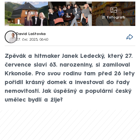
21 fotografií
David Laštovka
27. čvc 2025, 06:40
Zpěvák a hitmaker Janek Ledecký, který 27.
července slaví 63. narozeniny, si zamiloval
Krkonoše. Pro svou rodinu tam před 26 lety
pořídil krásný domek a investoval do řady
nemovitostí. Jak úspěšný a populární český
umělec bydlí a žije?