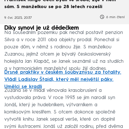
František Ringo Čech bydlí ve srubu, žije v něm
sám. S manželkou se po 28 letech rozešli
6 min čtení
9. čvc 2025, 20:37
Díky synovi je už dědečkem
Na sousedním pozemku pak nechal postavit penzion
Silva a v roce 2011 oba objekty prodal. Ponechal si
pouze dům, v němž s rodinou žije. S manželkou
Zuzanou, jejímž otcem je bývalý československý
hokejista Jan Klapáč, se Janek seznámil už na studiích
a v harmonickém manželství spolu žijí dodnes.
Drsné praktiky v českém šoubyznysu za totality.
Vládl Ladislav Štaidl, který měl největší páky.
Umělci se kradli
Zuzana se v mládí věnovala krasobruslení a
vystudovala práva. V roce 1993 se jim narodil syn
Jonáš, který je hudebníkem, výtvarníkem a
komiksovým kreslířem. S otcem dokonce společně
vytvořili knihu. Janek sepsal verše, které on doplnil
svými ilustracemi. Jonáš už založil rodinu, před dvěma