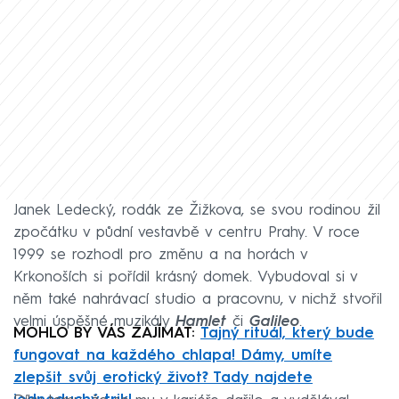
Janek Ledecký, rodák ze Žižkova, se svou rodinou žil
zpočátku v půdní vestavbě v centru Prahy. V roce
1999 se rozhodl pro změnu a na horách v
Krkonoších si pořídil krásný domek. Vybudoval si v
něm také nahrávací studio a pracovnu, v nichž stvořil
velmi úspěšné muzikály
Hamlet
či
Galileo
.
MOHLO BY VÁS ZAJÍMAT:
Tajný rituál, který bude
fungovat na každého chlapa! Dámy, umíte
zlepšit svůj erotický život? Tady najdete