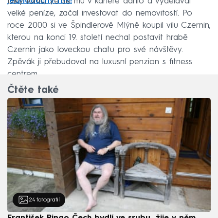
jednoduchý trik!
Díky tomu, že se mu v kariéře dařilo a vydělával
velké peníze, začal investovat do nemovitostí. Po
roce 2000 si ve Špindlerově Mlýně koupil vilu Czernin,
kterou na konci 19. století nechal postavit hrabě
Czernin jako loveckou chatu pro své návštěvy.
Zpěvák ji přebudoval na luxusní penzion s fitness
centrem.
Čtěte také
24
fotografií