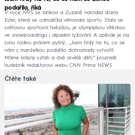
podařilo, říká
V roce 1995 se Jankovi a Zuzaně narodila dcera
Ester, která se odmalička věnovala sportu. Stala se
světovou sportovní hvězdou, je olympijskou vítězkou
ve snowboardingu i alpském lyžování. A zpěvák je na
svou rodinu právem pyšný... „Jsem hrdý na to, co se
nám s manželkou podařilo dohromady vytvořit.
Máme krásný vztah a dvě skvělé děti,“ prozradil
hudebník redaktorovi webu CNN Prima NEWS.
Čtěte také