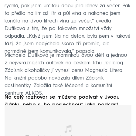
rychlá, pak jsem určitou dobu pila láhev za večer. Pak
to přešlo na litr až litr a půl vína a nakonec jsem
končila na dvou litrech vína za večer,“ uvedla
Duffková s tím, že po takovém množství vždy
odpadla. „Když jsem šla na detox, byla jsem v takové
fázi, že jsem nadýchala skoro tři promile, ale
normálně jsem komunikovala,“ popsala.
Michaela Duffková je maminkou dvou dětí a jednou
z nejvýraznějších autorek na českém trhu. Její blog
Zápisník alkoholičky jí vynesl cenu Magnesia Litera.
Na knižní podobu navázala dílem Zápisník
abstinentky. Založila také léčebné a komunitní
centrum ALKOS.
Na celý rozhovor se můžete podívat v úvodu
článku nebo si ho poslechnout jako podcast: