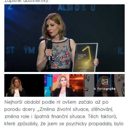
Zápisník abstinentky.
4 fotografie
Nejhorší období podle ní ovšem začalo až po
porodu dcery. „Změna životní situace, stěhování,
změna role i špatná finanční situace. Těch faktorů,
které způsobily, že jsem se psychicky propadala, bylo