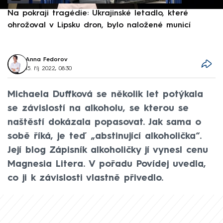
Na pokraji tragédie: Ukrajinské letadlo, které
P
ohrožoval v Lipsku dron, bylo naložené municí
e
Anna Fedorov
15. říj 2022, 08:30
Michaela Duffková se několik let potýkala
se závislostí na alkoholu, se kterou se
naštěstí dokázala popasovat. Jak sama o
sobě říká, je teď „abstinující alkoholička“.
Její blog Zápisník alkoholičky jí vynesl cenu
Magnesia Litera. V pořadu Povídej uvedla,
co ji k závislosti vlastně přivedlo.