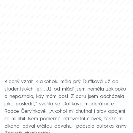
Kladný vztah k alkoholu měla prý Duffková už od
studentských let. „Už od mládí jsem neměla záklopku
a nepoznala, kdy mám dost. Z baru jsem odcházela
jako poslední,“ svěřila se Duffková moderátorce
Radce Červinkové. „Alkohol mi chutnal i stav opojení
se mi líbil. Jsem poměrně introvertní člověk, takže mi
alkohol dával určitou odvahu,“ popsala autorka knihy