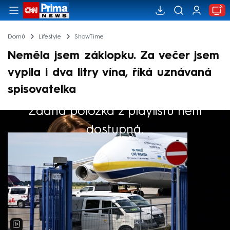
Domů
Lifestyle
ShowTime
Neměla jsem záklopku. Za večer jsem
vypila i dva litry vína, říká uznávaná
spisovatelka
Žádná položka z playlistu není
Výběr redakce
dostupná.