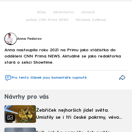
léčba
alkoholismus
závislost
pořady CNN Prima NEWS
Michaela Duffková
Anna Fedorov
Anna nastoupila roku 2021 na Primu jako stážistka do
oddělení CNN Prima NEWS. Aktuálně se jako redaktorka
stará o sekci Showtime.
Pro tento článek jsou komentáře vypnuté
Návrhy pro vás
Žebříček nejhorších jídel světa.
Umístily se i tři české pokrmy, vévodí
skandinávská kuchyně