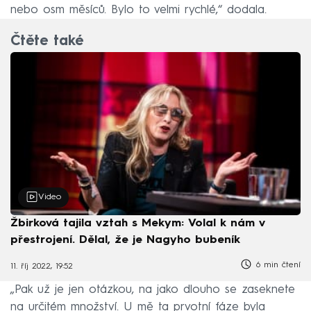
nebo osm měsíců. Bylo to velmi rychlé,“ dodala.
Čtěte také
Video
Žbirková tajila vztah s Mekym: Volal k nám v
přestrojení. Dělal, že je Nagyho bubeník
6 min čtení
11. říj 2022, 19:52
„Pak už je jen otázkou, na jako dlouho se zaseknete
na určitém množství. U mě ta prvotní fáze byla