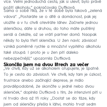
více. Velmi jednoduchá cesta, jak si ulevit, bylo právě
požití alkoholu,“ pokračovala Duffková.
Sama o sobě říká, že v té době byla taková „zelená
vdova“. „Postaráte se o dítě a domácnost, pak jej
uložíte a v tu chvíli otevíráte láhev. Začnete jednou
skleničkou, dáte si druhou, do toho máte puštěný
seriál a čekáte, až se vrátí partner domů. Naopak
někdy to byla třetí sklenička. U žen navíc závislost
vzniká poměrně rychle a množství vypitého alkoholu
také stoupá. I proto je u žen pití daleko
nebezpečnější,“ upozornila Duffková.
Skončila jsem na dvou litrech za večer
„Ve chvíli, kdy už se alkoholem otupujete, je špatně.
To je cesta do závislosti. Ve chvíli, kdy tam je úzkost,
frustrace anebo začínající deprese, je málo
pravděpodobné, že skončíte u jedné nebo dvou
skleniček,“ doplnila Duffková s tím, že intenzivní pití u
ní trvalo dva až tři roky. „Dostat se do fáze, kdy
jsem od skleničky přešla k láhvi, mohlo trvat sedm