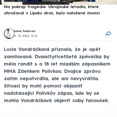
Na pokraji tragédie: Ukrajinské letadlo, které
P
ohrožoval v Lipsku dron, bylo naložené municí
e
Anna Fedorov
14. říj 2022, 12:12
Lucie Vondráčková přiznala, že je opět
zamilovaná. Dvaačtyřicetiletá zpěvačka by
měla randit s o 18 let mladším zápasníkem
MMA Zdeňkem Polívkou. Dvojice zprávu
zatím nepotvrdila, ale ani nevyvrátila.
Situaci by mohl pomoci objasnit
nadcházející Polívkův zápas, kde by se
mohla Vondráčková objevit coby fanoušek.