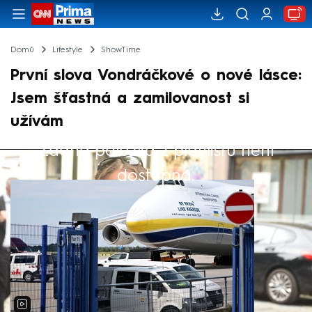
Domů
Lifestyle
ShowTime
První slova Vondráčkové o nové lásce:
Jsem šťastná a zamilovanost si
užívám
Žádná položka z playlistu není
Výběr redakce
dostupná.