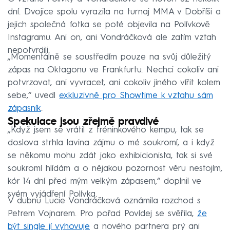
dní. Dvojice spolu vyrazila na turnaj MMA v Dobříši a
jejich společná fotka se poté objevila na Polívkově
Instagramu. Ani on, ani Vondráčková ale zatím vztah
nepotvrdili.
„Momentálně se soustředím pouze na svůj důležitý
zápas na Oktagonu ve Frankfurtu. Nechci cokoliv ani
potvrzovat, ani vyvracet, ani cokoliv jiného vířit kolem
sebe,“ uvedl
exkluzivně pro Showtime k vztahu sám
zápasník
.
Spekulace jsou zřejmě pravdivé
„Když jsem se vrátil z tréninkového kempu, tak se
doslova strhla lavina zájmu o mé soukromí, a i když
se někomu mohu zdát jako exhibicionista, tak si své
soukromí hlídám a o nějakou pozornost věru nestojím,
kór 14 dní před mým velkým zápasem,“ doplnil ve
svém vyjádření Polívka.
V dubnu Lucie Vondráčková oznámila rozchod s
Petrem Vojnarem. Pro pořad Povídej se svěřila,
že
být single jí vyhovuje
a nového partnera prý ani