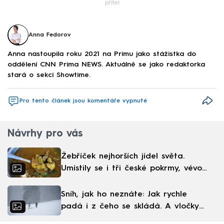
přítel
Anna Fedorov
Anna nastoupila roku 2021 na Primu jako stážistka do
oddělení CNN Prima NEWS. Aktuálně se jako redaktorka
stará o sekci Showtime.
Pro tento článek jsou komentáře vypnuté
Návrhy pro vás
Žebříček nejhorších jídel světa.
Umístily se i tři české pokrmy, vévodí
skandinávská kuchyně
Sníh, jak ho neznáte: Jak rychle
padá i z čeho se skládá. A vločky
nejsou bílé