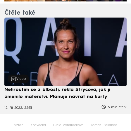
Čtěte také
Video
Nehroutím se z blbostí, řekla Strýcová, jak ji
změnilo mateřství. Plánuje návrat na kurty
6 min čtení
12. říj 2022, 22:31
vztah
zpěvačka
Lucie Vondráčková
Tomáš Plekanec