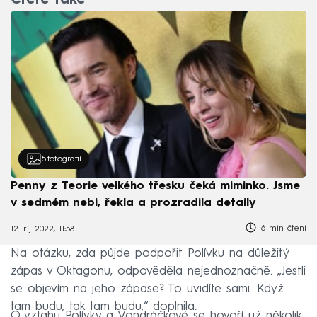
Čtěte také
5
fotografií
Penny z Teorie velkého třesku čeká miminko. Jsme
v sedmém nebi, řekla a prozradila detaily
6 min čtení
12. říj 2022, 11:58
Na otázku, zda půjde podpořit Polívku na důležitý
zápas v Oktagonu, odpověděla nejednoznačně. „Jestli
se objevím na jeho zápase? To uvidíte sami. Když
tam budu, tak tam budu,“ doplnila.
O vztahu Polívky a Vondráčkové se hovoří už několik