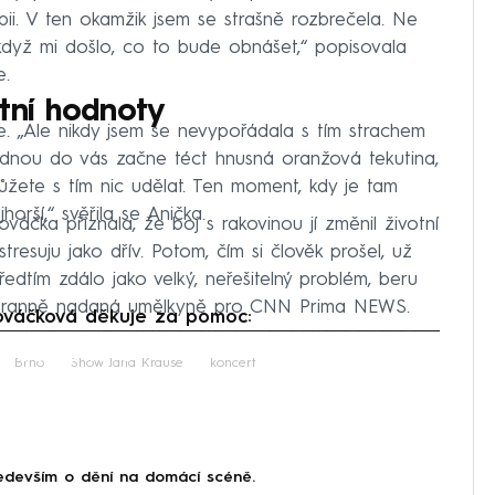
ii. V ten okamžik jsem se strašně rozbrečela. Ne
dyž mi došlo, co to bude obnášet,“ popisovala
e.
tní hodnoty
e. „Ale nikdy jsem se nevypořádala s tím strachem
jednou do vás začne téct hnusná oranžová tekutina,
žete s tím nic udělat. Ten moment, kdy je tam
orší,“ svěřila se Anička.
áčka přiznala, že boj s rakovinou jí změnil životní
tresuju jako dřív. Potom, čím si člověk prošel, už
ředtím zdálo jako velký, neřešitelný problém, beru
estranně nadaná umělkyně pro CNN Prima NEWS.
váčková děkuje za pomoc:
iled to fetch
Brno
Show Jana Krause
koncert
devším o dění na domácí scéně.