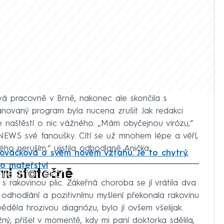
á pracovně v Brně, nakonec ale skončila s
ánovaný program byla nucena zrušit. Jak redakci
 naštěstí o nic vážného. „Mám obyčejnou virózu,“
 NEWS své fanoušky. Cítí se už mnohem lépe a věří,
ného neruším,“ ujistila odhodlaně Anička.
ováčková o svém novém vztahu. Je to chytrý,
 o mateřství
iled to fetch
lmi statečně
s rakovinou plic. Zákeřná choroba se jí vrátila dva
, odhodlání a pozitivnímu myšlení překonala rakovinu
děla hrozivou diagnózu, bylo jí ovšem všelijak.
ný, přišel v momentě, kdy mi paní doktorka sdělila,