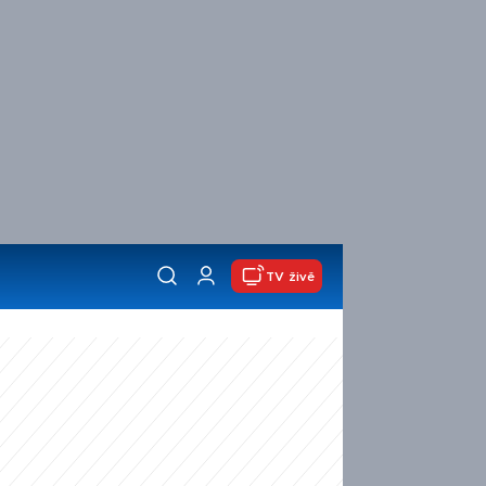
TV živě