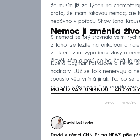
že musím již za týden na chemoterap
proto, že mám takovou nemoc, ale k
nedávno v pořadu Show Jana Kraus
Nemoc jí změnila živo
S nemocí se prý srovnala velmi rychl
z toho, že ležíte na onkologii a na
ze které vám vypadnou vlasy a nemů
člověk sám a neví, co ho čeká, je nejh
Dcera Dagmar Patrasové a Felixe Slov
hodnoty. „Už se tolik nenervuju a nes
spoustu věcí vnímá jinak. To, co se p
dnes už s úsměvem,“ prozradila vš
MOHLO VÁM UNIKNOUT: Anička Slo
Fa
nemoc
rakovina
David Laštovka
David v rámci CNN Prima NEWS píše pře