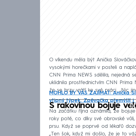
O víkendu měla být Anička Slováčkov
vysokými horečkami v posteli a napl
CNN Prima NEWS sdělila, nejedná se
uklidnila prostřednictvím CNN Prima
že se brzy vrátí ke své práci. „Nic ji
MOHLO BY VÁS ZAJÍMAT: Anička Sl
vtipný týpek. Zpěvačka přemýšlí i
Fa
S rakovinou bojuje ve
Na začátku října oznámila, že bojuje 
roky poté, co díky své obrovské vůli
prsu. Když se poprvé od lékařů dozvě
„Ten šok, když mi došlo, že je to váž