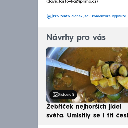
(david.lastovka@iprima.cz)
Pro tento článek jsou komentáře vypnuté
Návrhy pro vás
5
fotografií
Žebříček nejhorších jídel
světa. Umístily se i tři čes
pokrmy, vévodí skandináv