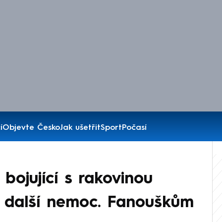
í
Objevte Česko
Jak ušetřit
Sport
Počasí
bojující s rakovinou
o další nemoc. Fanouškům