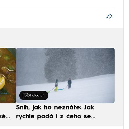
31
fotografií
Sníh, jak ho neznáte: Jak
ké
rychle padá i z čeho se
ská
skládá. A vločky nejsou bílé