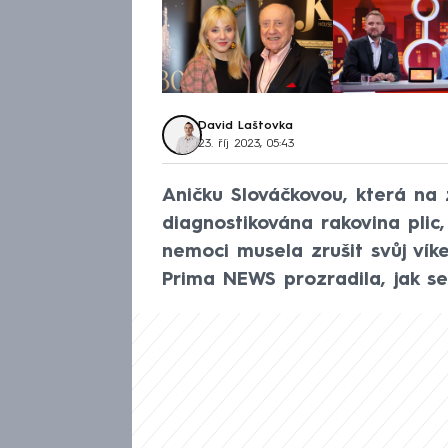
David Laštovka
23. říj 2023, 05:43
Aničku Slováčkovou, která na z
diagnostikována rakovina plic,
nemoci musela zrušit svůj ví
Prima NEWS prozradila, jak se 