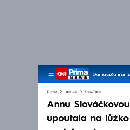
Domácí
Zahranič
Pořady
Domů
Lifestyle
ShowTime
Annu Slováčkovou 
upoutala na lůžk