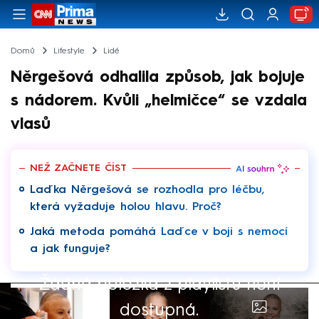
Domů
Lifestyle
Lidé
Něrgešová odhalila způsob, jak bojuje
s nádorem. Kvůli „helmičce“ se vzdala
vlasů
NEŽ ZAČNETE ČÍST
Laďka Něrgešová se rozhodla pro léčbu,
která vyžaduje holou hlavu. Proč?
Jaká metoda pomáhá Laďce v boji s nemocí
a jak funguje?
Žádná položka z playlistu není
dostupná.