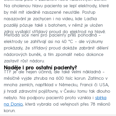
Na oholenou hlavu pacienta se lepí elektrody, které
by měl mít ideálně nasazené neustále. Postup
nasazování je zachycen i na videu, kde Laďka
později pózuje také s batohem, v němž je uložen
zdroj vysílající střídavý proud do elektrod na hlavě.
Metoda sice není pro pacienty příliš pohodlná –
elektrody se zahřívají asi na 40 °C – ale výzkumy
prokázaly, že střídavý proud dokáže zabránit dělení
nádorových buněk, a tím zpomalit nebo dokonce
zastavit růst nádoru.
Naděje i pro ostatní pacienty?
TTF je ale nejen účinná, ale také velmi nákladná –
měsíčně vyjde zhruba na 600 tisíc korun. Zatímco v
mnoha zemích, například v Německu, Francii či USA,
ji hradí zdravotní pojišťovny, v Česku tomu tak dlouho
nebylo. Na podporu pacientů proto vznikla i
sbírka
na Donio
, která vybrala od veřejnosti přes 78 milionů
korun.