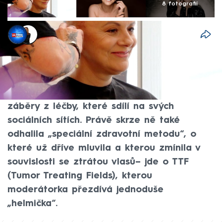
8 fotografií
Tomáš Durčák
,
Michaela Bartošová
9. říj 2025, 15:52
Laďka Něrgešová bojuje s nádorem na
mozku s obrovskou silou, odhodláním a se
svým typickým humorem. Dokazují to
záběry z léčby, které sdílí na svých
sociálních sítích. Právě skrze ně také
odhalila „speciální zdravotní metodu“, o
které už dříve mluvila a kterou zmínila v
souvislosti se ztrátou vlasů– jde o TTF
(Tumor Treating Fields), kterou
moderátorka přezdívá jednoduše
„helmička“.