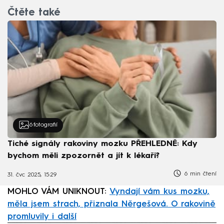
Čtěte také
6
fotografií
Tiché signály rakoviny mozku PŘEHLEDNĚ: Kdy
bychom měli zpozornět a jít k lékaři?
6 min čtení
31. čvc 2025, 15:29
MOHLO VÁM UNIKNOUT:
Vyndají vám kus mozku,
měla jsem strach, přiznala Něrgešová. O rakovině
promluvily i další