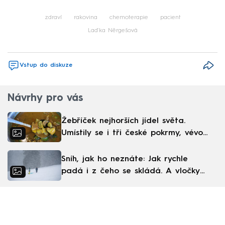
Failed to fetch
zdraví
rakovina
chemoterapie
pacient
Laďka Něrgešová
Vstup do diskuze
Návrhy pro vás
Žebříček nejhorších jídel světa.
Umístily se i tři české pokrmy, vévodí
skandinávská kuchyně
Sníh, jak ho neznáte: Jak rychle
padá i z čeho se skládá. A vločky
nejsou bílé