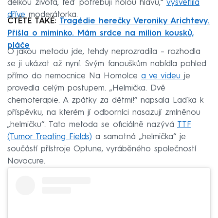
délkou života, teď potřebuji holou hlavu,“
vysvětlila
dříve
moderátorka.
ČTĚTE TAKÉ:
Tragédie herečky Veroniky Arichtevy.
Přišla o miminko. Mám srdce na milion kousků,
pláče
O jakou metodu jde, tehdy neprozradila – rozhodla
se ji ukázat až nyní. Svým fanouškům nabídla pohled
přímo do nemocnice Na Homolce
a ve videu
je
provedla celým postupem. „Helmička. Dvě
chemoterapie. A zpátky za dětmi!“ napsala Laďka k
příspěvku, na kterém jí odborníci nasazují zmíněnou
„helmičku“. Tato metoda se oficiálně nazývá
TTF
(Tumor Treating Fields)
a samotná „helmička“ je
součástí přístroje Optune, vyráběného společností
Novocure.