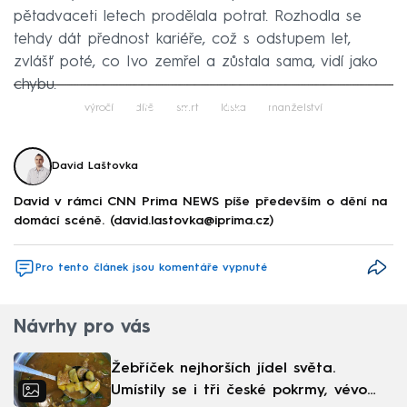
pětadvaceti letech prodělala potrat. Rozhodla se
tehdy dát přednost kariéře, což s odstupem let,
zvlášť poté, co Ivo zemřel a zůstala sama, vidí jako
chybu.
Failed to fetch
výročí
dítě
smrt
láska
manželství
David Laštovka
David v rámci CNN Prima NEWS píše především o dění na
domácí scéně. (david.lastovka@iprima.cz)
Pro tento článek jsou komentáře vypnuté
Návrhy pro vás
Žebříček nejhorších jídel světa.
Umístily se i tři české pokrmy, vévodí