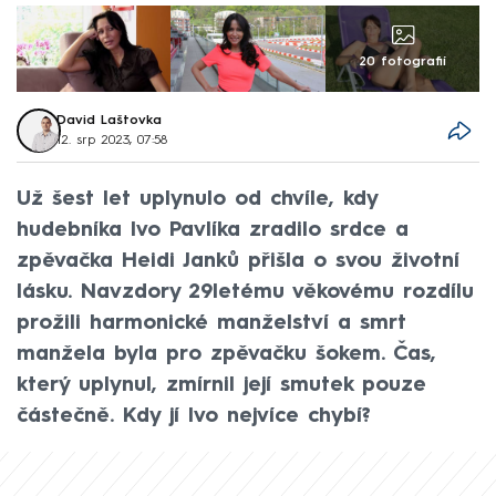
20 fotografií
David Laštovka
12. srp 2023, 07:58
Už šest let uplynulo od chvíle, kdy
hudebníka Ivo Pavlíka zradilo srdce a
zpěvačka Heidi Janků přišla o svou životní
lásku. Navzdory 29letému věkovému rozdílu
prožili harmonické manželství a smrt
manžela byla pro zpěvačku šokem. Čas,
který uplynul, zmírnil její smutek pouze
částečně. Kdy jí Ivo nejvíce chybí?