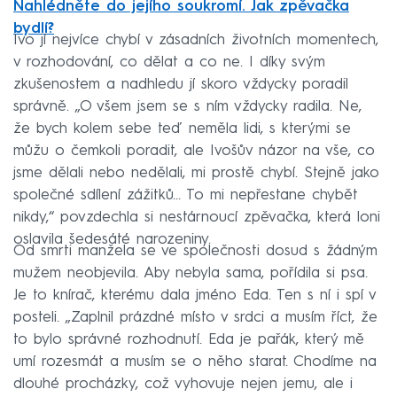
Nahlédněte do jejího soukromí. Jak zpěvačka
bydlí?
Ivo jí nejvíce chybí v zásadních životních momentech,
v rozhodování, co dělat a co ne. I díky svým
zkušenostem a nadhledu jí skoro vždycky poradil
správně. „O všem jsem se s ním vždycky radila. Ne,
že bych kolem sebe teď neměla lidi, s kterými se
můžu o čemkoli poradit, ale Ivošův názor na vše, co
jsme dělali nebo nedělali, mi prostě chybí. Stejně jako
společné sdílení zážitků... To mi nepřestane chybět
nikdy,“ povzdechla si nestárnoucí zpěvačka, která loni
oslavila šedesáté narozeniny.
Od smrti manžela se ve společnosti dosud s žádným
mužem neobjevila. Aby nebyla sama, pořídila si psa.
Je to knírač, kterému dala jméno Eda. Ten s ní i spí v
posteli. „Zaplnil prázdné místo v srdci a musím říct, že
to bylo správné rozhodnutí. Eda je pařák, který mě
umí rozesmát a musím se o něho starat. Chodíme na
dlouhé procházky, což vyhovuje nejen jemu, ale i