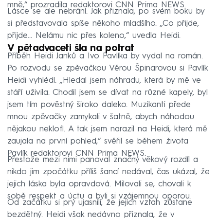
mně,“ prozradila redaktorovi CNN Prima NEWS.
Lásce se ale nebrání. Jak přiznala, po svém boku by
si představovala spíše někoho mladšího. „Co přijde,
přijde... Nelámu nic přes koleno,“ uvedla Heidi.
V pětadvaceti šla na potrat
Příběh Heidi Janků a Ivo Pavlíka by vydal na román.
Po rozvodu se zpěvačkou Věrou Špinarovou si Pavlík
Heidi vyhlédl. „Hledal jsem náhradu, která by mě ve
stáří uživila. Chodil jsem se dívat na různé kapely, byl
jsem tím pověstný široko daleko. Muzikanti přede
mnou zpěvačky zamykali v šatně, abych náhodou
nějakou neklofl. A tak jsem narazil na Heidi, která mě
zaujala na první pohled,“ svěřil se během života
Pavlík redaktorovi CNN Prima NEWS.
Přestože mezi nimi panoval značný věkový rozdíl a
nikdo jim zpočátku příliš šancí nedával, čas ukázal, že
jejich láska byla opravdová. Milovali se, chovali k
sobě respekt a úctu a byli si vzájemnou oporou.
Od začátku si prý ujasnili, že jejich vztah zůstane
bezdětný. Heidi však nedávno přiznala, že v