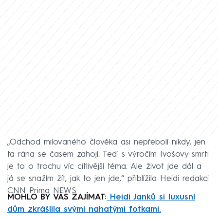
„Odchod milovaného člověka asi nepřebolí nikdy, jen
ta rána se časem zahojí. Teď s výročím Ivošovy smrti
je to o trochu víc citlivější téma. Ale život jde dál a
já se snažím žít, jak to jen jde,“ přiblížila Heidi redakci
CNN Prima NEWS.
MOHLO BY VÁS ZAJÍMAT:
Heidi Janků si luxusní
dům zkrášlila svými nahatými fotkami.