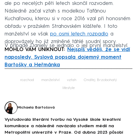
ale po necelých pěti letech skončil rozvodem.
Následně začal vztah s modelkou Taťánou
Kuchařovou, kterou si v roce 2016 vzal při honosném
obřadu v pražském Strahovském klášteře. I toto
manželství se však
po osmi letech rozpadlo
a
doprovázely ho již zmíněné táhlé soudní spory.
V případě Daniely se jednalo o její první manželství.
MOHLO VÁM UNIKNOUT:
Nejspíš věděli, že se vidí
naposledy. Syslová popsala dojemný moment
Bartošky a Heřmánka
Failed to fetch
rozchod
manželství
vztah
Ondřej Brzobohatý
lifestyle
Michaela Bartošová
Vystudovala literární tvorbu na Vysoké škole kreativní
komunikace a následně navázala studiem médií na
Metropolitní univerzitě v Praze. Od dubna 2023 působí