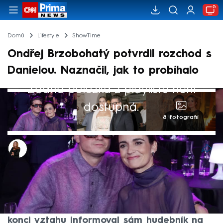
Domů
Lifestyle
ShowTime
Ondřej Brzobohatý potvrdil rozchod s
Danielou. Naznačil, jak to probíhalo
Žádná položka z playlistu není
dostupná.
8 fotografií
Michaela Bartošová
12. kvě 2026, 14:52
Spekulace o rozchodu slavného páru –
Ondřeje Brzobohatého a jeho manželky
Daniely (dříve Písařovicové) se potvrdily. O
konci vztahu informoval sám hudebník na