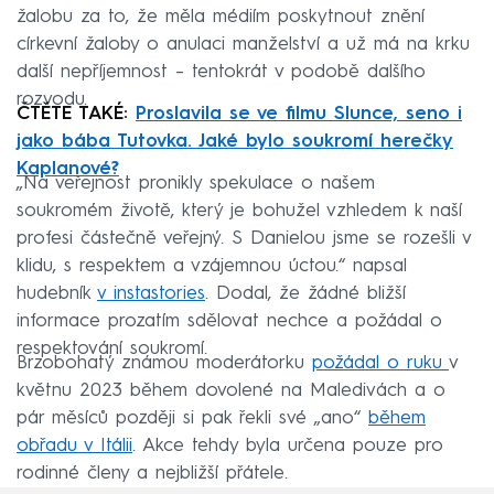
žalobu za to, že měla médiím poskytnout znění
církevní žaloby o anulaci manželství a už má na krku
další nepříjemnost – tentokrát v podobě dalšího
rozvodu.
ČTĚTE TAKÉ:
Proslavila se ve filmu Slunce, seno i
jako bába Tutovka. Jaké bylo soukromí herečky
Kaplanové?
„Na veřejnost pronikly spekulace o našem
soukromém životě, který je bohužel vzhledem k naší
profesi částečně veřejný. S Danielou jsme se rozešli v
klidu, s respektem a vzájemnou úctou.“ napsal
hudebník
v instastories
. Dodal, že žádné bližší
informace prozatím sdělovat nechce a požádal o
respektování soukromí.
Brzobohatý známou moderátorku
požádal o ruku
v
květnu 2023 během dovolené na Maledivách a o
pár měsíců později si pak řekli své „ano“
během
obřadu v Itálii
. Akce tehdy byla určena pouze pro
rodinné členy a nejbližší přátele.