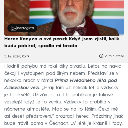
18
fotografií
Herec Kanyza o své penzi: Když jsem zjistil, kolik
budu pobírat, spadla mi brada
6 min čtení
5. lis 2024, 06:19
Hodně pohybu má také díky divadlu. Letos ho navíc
čekají i vystoupení pod širým nebem. Představí se v
několika hrách v rámci
Prima Hvězdného léta pod
Žižkovskou věží.
„Hraji tam už několik let a vždycky
je to skvělé. Užívám si to. I to publikum je takové
veselejší, když je to venku. Vždycky to probíhá v
nádherné atmosféře. Moc se na to těším. Čeká mě
asi deset představení,“ prozradil herec. Prázdniny jinak
bude trávit doma v Čechách. „V létě je krásně i tady,