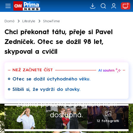
Domů
Lifestyle
ShowTime
Chci překonat tátu, přeje si Pavel
Zedníček. Otec se dožil 98 let,
skypoval a cvičil
NEŽ ZAČNETE ČÍST
Otec se dožil úctyhodného věku.
Slíbili si, že vydrží do stovky.
Žádná položka z playlistu není
dostupná.
12 fotografií