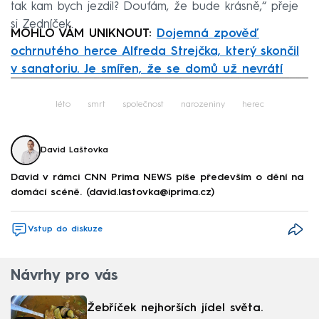
tak kam bych jezdil? Doufám, že bude krásně,“ přeje
si Zedníček.
MOHLO VÁM UNIKNOUT:
Dojemná zpověď
ochrnutého herce Alfreda Strejčka, který skončil
v sanatoriu. Je smířen, že se domů už nevrátí
Failed to fetch
léto
smrt
společnost
narozeniny
herec
David Laštovka
David v rámci CNN Prima NEWS píše především o dění na
domácí scéně. (david.lastovka@iprima.cz)
Vstup do diskuze
Návrhy pro vás
Žebříček nejhorších jídel světa.