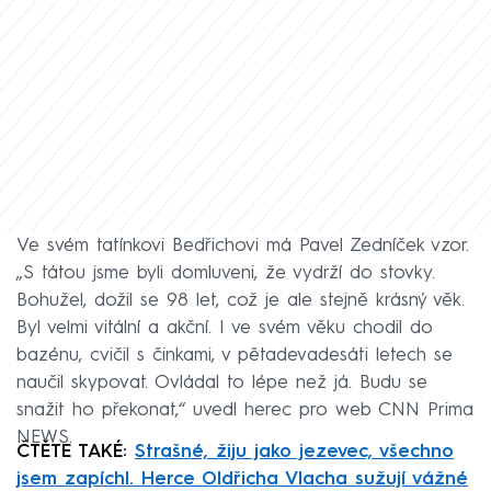
Ve svém tatínkovi Bedřichovi má Pavel Zedníček vzor.
„S tátou jsme byli domluveni, že vydrží do stovky.
Bohužel, dožil se 98 let, což je ale stejně krásný věk.
Byl velmi vitální a akční. I ve svém věku chodil do
bazénu, cvičil s činkami, v pětadevadesáti letech se
naučil skypovat. Ovládal to lépe než já. Budu se
snažit ho překonat,“ uvedl herec pro web CNN Prima
NEWS.
ČTĚTE TAKÉ:
Strašné, žiju jako jezevec, všechno
jsem zapíchl. Herce Oldřicha Vlacha sužují vážné