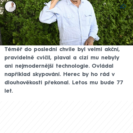
David Laštovka
14. čvn 2026, 06:38
Herec Pavel Zedníček pro web CNN Prima
NEWS promluvil o svém otci Bedřichovi,
který se dožil požehnaného věku 98 let.
Téměř do poslední chvíle byl velmi akční,
pravidelně cvičil, plaval a cizí mu nebyly
ani nejmodernější technologie. Ovládal
například skypování. Herec by ho rád v
dlouhověkosti překonal. Letos mu bude 77
let.