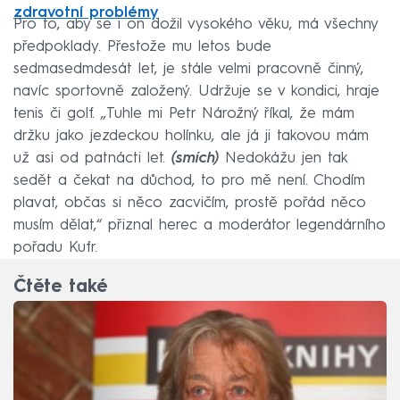
zdravotní problémy
Pro to, aby se i on dožil vysokého věku, má všechny
předpoklady. Přestože mu letos bude
sedmasedmdesát let, je stále velmi pracovně činný,
navíc sportovně založený. Udržuje se v kondici, hraje
tenis či golf. „Tuhle mi Petr Nárožný říkal, že mám
držku jako jezdeckou holínku, ale já ji takovou mám
už asi od patnácti let.
(smích)
Nedokážu jen tak
sedět a čekat na důchod, to pro mě není. Chodím
plavat, občas si něco zacvičím, prostě pořád něco
musím dělat,“ přiznal herec a moderátor legendárního
pořadu Kufr.
Čtěte také