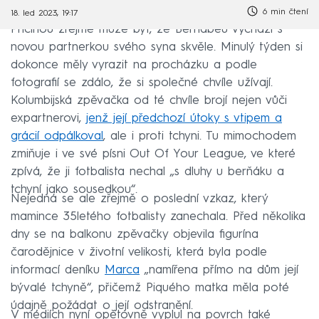
6 min čtení
18. led 2023, 19:17
Příčinou zřejmě může být, že Bernabeu vychází s
novou partnerkou svého syna skvěle. Minulý týden si
dokonce měly vyrazit na procházku a podle
fotografií se zdálo, že si společné chvíle užívají.
Kolumbijská zpěvačka od té chvíle brojí nejen vůči
expartnerovi,
jenž její předchozí útoky s vtipem a
grácií odpálkoval
, ale i proti tchyni. Tu mimochodem
zmiňuje i ve své písni Out Of Your League, ve které
zpívá, že ji fotbalista nechal „s dluhy u berňáku a
tchyní jako sousedkou“.
Nejedná se ale zřejmě o poslední vzkaz, který
mamince 35letého fotbalisty zanechala. Před několika
dny se na balkonu zpěvačky objevila figurína
čarodějnice v životní velikosti, která byla podle
informací deníku
Marca
„namířena přímo na dům její
bývalé tchyně“, přičemž Piquého matka měla poté
údajně požádat o její odstranění.
V médiích nyní opětovně vyplul na povrch také