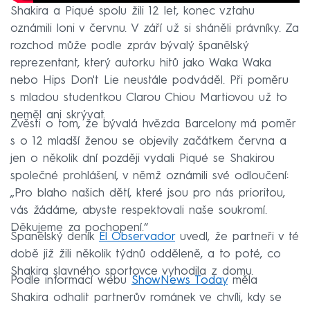
Shakira a Piqué spolu žili 12 let, konec vztahu
oznámili loni v červnu. V září už si sháněli právníky. Za
rozchod může podle zpráv bývalý španělský
reprezentant, který autorku hitů jako Waka Waka
nebo Hips Don't Lie neustále podváděl. Při poměru
s mladou studentkou Clarou Chiou Martiovou už to
neměl ani skrývat.
Zvěsti o tom, že bývalá hvězda Barcelony má poměr
s o 12 mladší ženou se objevily začátkem června a
jen o několik dní později vydali Piqué se Shakirou
společné prohlášení, v němž oznámili své odloučení:
„Pro blaho našich dětí, které jsou pro nás prioritou,
vás žádáme, abyste respektovali naše soukromí.
Děkujeme za pochopení.“
Španělský deník
El Observador
uvedl, že partneři v té
době již žili několik týdnů odděleně, a to poté, co
Shakira slavného sportovce vyhodila z domu.
Podle informací webu
ShowNews Today
měla
Shakira odhalit partnerův románek ve chvíli, kdy se