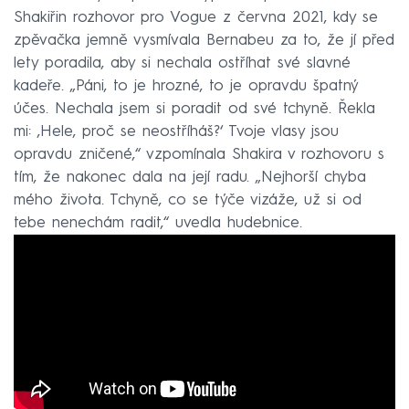
Shakiřin rozhovor pro Vogue z června 2021, kdy se
zpěvačka jemně vysmívala Bernabeu za to, že jí před
lety poradila, aby si nechala ostříhat své slavné
kadeře. „Páni, to je hrozné, to je opravdu špatný
účes. Nechala jsem si poradit od své tchyně. Řekla
mi: ‚Hele, proč se neostříháš?‘ Tvoje vlasy jsou
opravdu zničené,“ vzpomínala Shakira v rozhovoru s
tím, že nakonec dala na její radu. „Nejhorší chyba
mého života. Tchyně, co se týče vizáže, už si od
tebe nenechám radit,“ uvedla hudebnice.