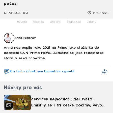
počasí
6 min čtení
19. led 2023, 08:41
nevěra
rozchod
Shakira
Španělsko
vztahy
Anna Fedorov
Anna nastoupila roku 2021 na Primu jako stážistka do
oddělení CNN Prima NEWS. Aktuálně se jako redaktorka
stará o sekci Showtime.
Pro tento článek jsou komentáře vypnuté
Návrhy pro vás
Žebříček nejhorších jídel světa.
Umístily se i tři české pokrmy, vévodí
skandinávská kuchyně