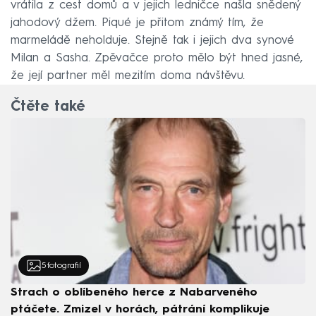
vrátila z cest domů a v jejich ledničce našla snědený
jahodový džem. Piqué je přitom známý tím, že
marmeládě neholduje. Stejně tak i jejich dva synové
Milan a Sasha. Zpěvačce proto mělo být hned jasné,
že její partner měl mezitím doma návštěvu.
Čtěte také
5
fotografií
Strach o oblíbeného herce z Nabarveného
ptáčete. Zmizel v horách, pátrání komplikuje