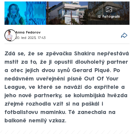
12 fotografií
Anna Fedorov
20. led 2023, 17:43
Zdá se, že se zpěvačka Shakira nepřestává
mstít za to, že ji opustil dlouholetý partner
a otec jejích dvou synů Gerard Piqué. Po
nedávném uveřejnění písně Out Of Your
League, ve které se naváží do expřítele a
jeho nové partnerky, se kolumbijská hvězda
zřejmě rozhodla vzít si na paškál i
fotbalistovu maminku. Té zanechala na
balkoně nemilý vzkaz.