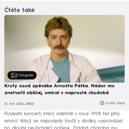
Čtěte také
7
fotografií
Krutý osud zpěváka Arnošta Pátka. Nádor mu
znetvořil obličej, umíral v naprosté chudobě
6 min čtení
14. čvn 2024, 06:02
Poslední koncert, který odehrál v roce 1998 byl plný
emocí. Když se naposledy loučil s diváky, vyprovázel
ho dlouhý neutichající potlesk. Zrádná choroba mu