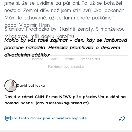
jsme si, že se uvidíme za pár dní. To už se bohužel
nestalo. Zemřel dřív, než jsem stihl svůj úkol dokončit.
Mám to schované, až se tam nahoře potkáme,“
dodal Vladimír Hron.
Stanislav Procházka byl šťastně ženatý. S manželkou
Miroslavou měli dceru Karolínu.
Mohlo by vás také zajímat – den, kdy se Janžurová
podruhé narodila. Herečka promluvila o děsivém
divadelním zážitku:
Failed to fetch
nemoc
smrt
rodina
manželství
Parkinsonova choroba
David Laštovka
David v rámci CNN Prima NEWS píše především o dění na
domácí scéně. (david.lastovka@iprima.cz)
Pro tento článek jsou komentáře vypnuté