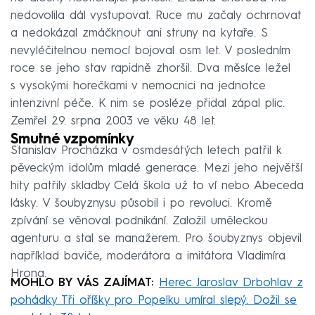
nedovolila dál vystupovat. Ruce mu začaly ochrnovat
a nedokázal zmáčknout ani struny na kytaře. S
nevyléčitelnou nemocí bojoval osm let. V posledním
roce se jeho stav rapidně zhoršil. Dva měsíce ležel
s vysokými horečkami v nemocnici na jednotce
intenzivní péče. K nim se posléze přidal zápal plic.
Zemřel 29. srpna 2003 ve věku 48 let.
Smutné vzpomínky
Stanislav Procházka v osmdesátých letech patřil k
pěveckým idolům mladé generace. Mezi jeho největší
hity patřily skladby Celá škola už to ví nebo Abeceda
lásky. V šoubyznysu působil i po revoluci. Kromě
zpívání se věnoval podnikání. Založil uměleckou
agenturu a stal se manažerem. Pro šoubyznys objevil
například baviče, moderátora a imitátora Vladimíra
Hrona.
MOHLO BY VÁS ZAJÍMAT:
Herec Jaroslav Drbohlav z
pohádky Tři oříšky pro Popelku umíral slepý. Dožil se