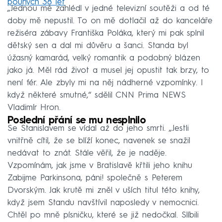
pouhých 38 let
„Jednou mě zahlédl v jedné televizní soutěži a od té
doby mě nepustil. To on mě dotlačil až do kanceláře
režiséra zábavy Františka Poláka, který mi pak splnil
dětský sen a dal mi důvěru a šanci. Standa byl
úžasný kamarád, velký romantik a podobný blázen
jako já. Měl rád život a musel jej opustit tak brzy, to
není fér. Ale zbyly mi na něj nádherné vzpomínky. I
když některé smutné,“ sdělil CNN Prima NEWS
Vladimír Hron.
Poslední přání se mu nesplnilo
Se Stanislavem se vídal až do jeho smrti. „Jestli
vnitřně cítil, že se blíží konec, navenek se snažil
nedávat to znát. Stále věřil, že je naděje.
Vzpomínám, jak jsme v Bratislavě křtili jeho knihu
Zabijme Parkinsona, páni! společně s Peterem
Dvorským. Jak krutě mi zněl v uších titul této knihy,
když jsem Standu navštívil naposledy v nemocnici.
Chtěl po mně písničku, které se již nedočkal. Slíbili