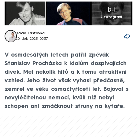
7 fotografií
David Laštovka
20. dub 2023, 05:37
V osmdesátých letech patřil zpěvák
Stanislav Procházka k idolům dospívajících
dívek. Měl několik hitů a k tomu atraktivní
vzhled. Jeho život však vyhasl předčasně,
zemřel ve věku osmačtyřiceti let. Bojoval s
nevyléčitelnou nemocí, kvůli níž nebyl
schopen ani zmáčknout struny na kytaře.