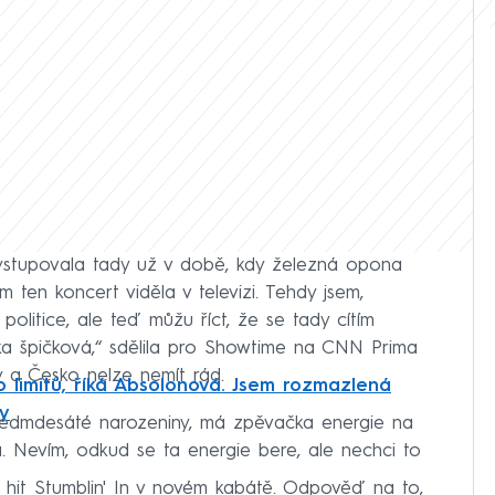
ystupovala tady už v době, kdy železná opona
 ten koncert viděla v televizi. Tehdy jsem,
 politice, ale teď můžu říct, že se tady cítím
ka špičková,“ sdělila pro Showtime na CNN Prima
a Česko nelze nemít rád.
o limitů, říká Absolonová. Jsem rozmazlená
ry
asedmdesáté narozeniny, má zpěvačka energie na
. Nevím, odkud se ta energie bere, ale nechci to
í hit Stumblin' In v novém kabátě. Odpověď na to,