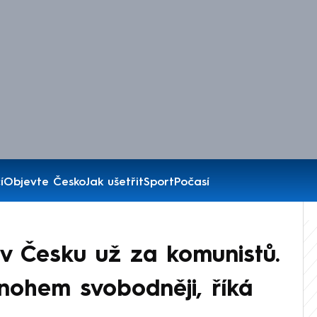
í
Objevte Česko
Jak ušetřit
Sport
Počasí
 v Česku už za komunistů.
nohem svobodněji, říká