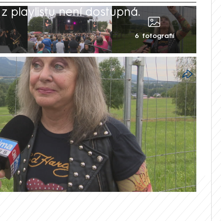
 playlistu není dostupná.
6 fotografií
Stumblin' In. To je rocková legenda Suzi
desáti letech drží svou baskytaru
jen tak nehodlá. Dokázala to i na festivalu
dakci Showtime podařilo stálici hudební