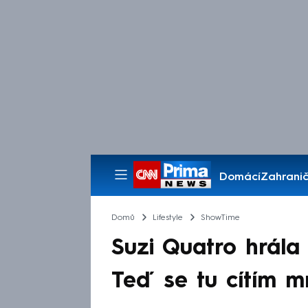
Domácí
Zahranič
Pořady
Domů
Lifestyle
ShowTime
Suzi Quatro hrála
Teď se tu cítím m