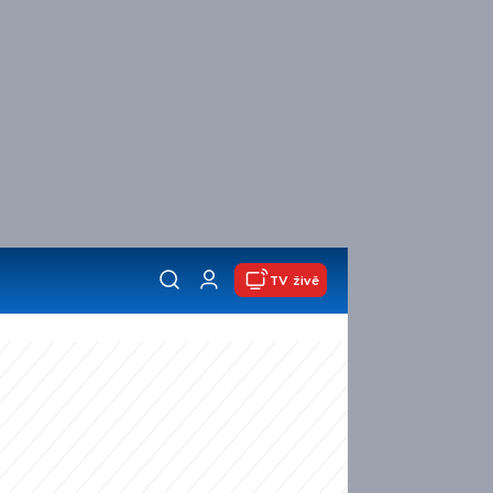
TV živě