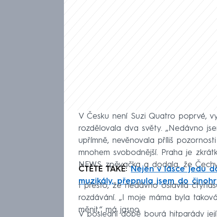
V Česku není Suzi Quatro poprvé, v
rozdělovala dva světy. „Nedávno jsem
upřímně, nevěnovala příliš pozornosti
mnohem svobodnější. Praha je zkrát
NEWS zpěvačka a dodala, že Čechy 
ČTĚTE TAKÉ:
Nejen v lásce jedu d
muzikály, přepnula jsem do činoh
I přesto, že nedávno oslavila čtyři
rozdávání. „I moje máma byla taková
měnit,“ má jasno.
V poslední době bourá hitparády jej