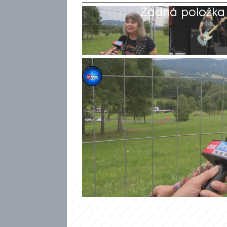
Žádná položka z
Daniela Révai
27. čvc 2024, 22:35
Hity jako A Girl Like Me nebo 
Quatro, která i ve čtyřiasedm
proklatě nízko. A pustit se jí 
Benátská! v Liberci, kde se re
branže vyzpovídat.