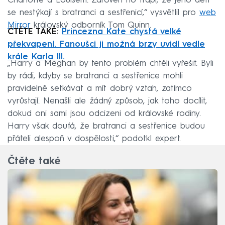
Charlotte a Louisem. Zároveň ho trápí, že jeho děti
se nestýkají s bratranci a sestřenicí,“ vysvětlil pro
web
Mirror
královský odborník Tom Quinn.
ČTĚTE TAKÉ:
Princezna Kate chystá velké
překvapení. Fanoušci ji možná brzy uvidí vedle
krále Karla III.
„Harry a Meghan by tento problém chtěli vyřešit. Byli
by rádi, kdyby se bratranci a sestřenice mohli
pravidelně setkávat a mít dobrý vztah, zatímco
vyrůstají. Nenašli ale žádný způsob, jak toho docílit,
dokud oni sami jsou odcizeni od královské rodiny.
Harry však doufá, že bratranci a sestřenice budou
přáteli alespoň v dospělosti,“ podotkl expert.
Čtěte také