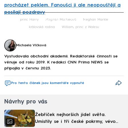
procházet peklem. Fanoušci ji ale neopouštějí a
posílají pozdravy
Failed to fetch
princ Harry
Meghan Markleová
Meghan Markle
královská rodina
William, princ z Walesu
Michaela Vlčková
Vystudovala obchodní akademii. Redaktorské činnosti se
věnuje od roku 2019. K redakci CNN Prima NEWS se
připojila v červnu 2023.
Pro tento článek jsou komentáře vypnuté
Návrhy pro vás
Žebříček nejhorších jídel světa.
Umístily se i tři české pokrmy, vévodí