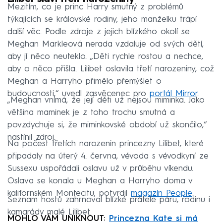
Mezitím, co je princ Harry smutný z problémů
týkajících se královské rodiny, jeho manželku trápí
další věc. Podle zdroje z jejich blízkého okolí se
Meghan Markleová nerada vzdaluje od svých dětí,
aby jí něco neuteklo. „Děti rychle rostou a nechce,
aby o něco přišla. Lilibet oslavila třetí narozeniny, což
Meghan a Harryho přimělo přemýšlet o
budoucnosti,“ uvedl zasvěcenec pro
portál Mirror
.
„Meghan vnímá, že její děti už nejsou miminka. Jako
většina maminek je z toho trochu smutná a
povzdychuje si, že miminkovské období už skončilo,“
nastínil zdroj.
Na počest třetích narozenin princezny Lilibet, které
připadaly na úterý 4. června, vévoda s vévodkyní ze
Sussexu uspořádali oslavu už v průběhu víkendu.
Oslava se konala u Meghan a Harryho doma v
kalifornském Montecitu, potvrdil
magazín People
.
Seznam hostů zahrnoval blízké přátele páru, rodinu i
kamarády malé Lilibet.
MOHLO VÁM UNIKNOUT:
Princezna Kate si má