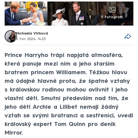
11 fotografií
Michaela Vlčková
5. čvn 2024, 14:25
Prince Harryho trápí napjatá atmosféra,
která panuje mezi ním a jeho starším
bratrem princem Williamem. Těžkou hlavu
má údajně hlavně proto, že špatné vztahy
s královskou rodinou mohou ovlivnit i jeho
vlastní děti. Smutní především nad tím, že
jeho děti Archie a Lilibet nemají žádný
vztah se svými bratranci a sestřenicí, uvedl
královský expert Tom Quinn pro deník
Mirror.