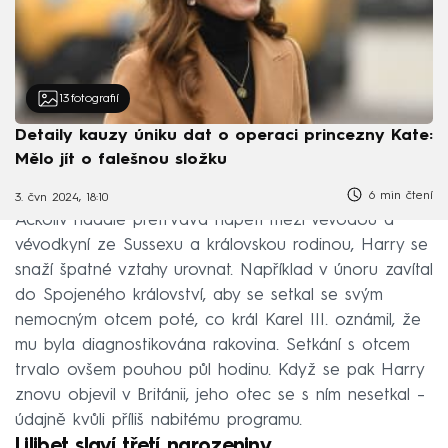
13
fotografií
Detaily kauzy úniku dat o operaci princezny Kate:
Mělo jít o falešnou složku
6 min čtení
3. čvn 2024, 18:10
Ačkoliv nadále přetrvává napětí mezi vévodou a
vévodkyní ze Sussexu a královskou rodinou, Harry se
snaží špatné vztahy urovnat. Například v únoru zavítal
do Spojeného království, aby se setkal se svým
nemocným otcem poté, co král Karel III. oznámil, že
mu byla diagnostikována rakovina. Setkání s otcem
trvalo ovšem pouhou půl hodinu. Když se pak Harry
znovu objevil v Británii, jeho otec se s ním nesetkal –
údajně kvůli příliš nabitému programu.
Lilibet slaví třetí narozeniny