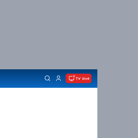
TV živě