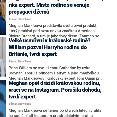
zkušenosti,“ řekl několik hodin poté, co jeho otec král
říká expert. Místo rodině se věnuje
Karel III. kvůli nabitému programu odmítl možnost
propagaci džemů
rodinného setkání.
Téma: ShowTime
Meghan Markleová představila světu první produkt,
který prodává pod svou novou značkou American
Riviera Orchard, a tím je jahodový džem. Zatímco se
Velké usmíření v královské rodině?
vévodkyně ze Sussexu plně věnuje novému byznysu,
špatné vztahy s britskou královskou rodinou ji zřejmě
William pozval Harryho rodinu do
moc netrápí. Markleové by dokonce ani nevadilo,
Británie, tvrdí expert
kdyby svého švagra, prince Williama, a jeho manželku
Téma: ShowTime
Kate už nikdy neviděla, řekl zdroj pro magazín OK!
Princ William se svou ženou Catherine by uvítali
urovnání sporu s princem Harrym a jeho manželkou
Meghan Markleovou. Královský expert Tom Quinn pro
Meghan opět dráždí královskou rodinu,
deník Mirror řekl, že je požádali, aby přicestovali do
Spojeného království i se svými dětmi. To však podle
vrací se na Instagram. Porušila dohodu,
odborníka měla Markleová odmítnout.
tvrdí expert
Téma: ShowTime
Meghan Markleová se téměř po čtyřech letech vrátila
na sociální síť Instagram prostřednictvím profilu