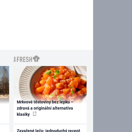
Mrkvové těstoviny bez lepku –
zdravá a originální alternativa
klasiky
Zavařené lečo: jednoduchý recept,