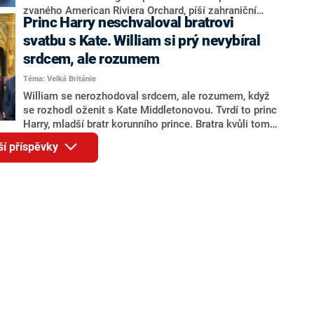
zvaného American Riviera Orchard, píší zahraniční
Princ Harry neschvaloval bratrovi
weby. Britský web Mirror upozorňuje, že tento
obchodní profil manželky prince Harryho by mohl
svatbu s Kate. William si prý nevybíral
narušit dohodu sjednanou s britskou královskou
srdcem, ale rozumem
rodinou.
Téma: Velká Británie
William se nerozhodoval srdcem, ale rozumem, když
se rozhodl oženit s Kate Middletonovou. Tvrdí to princ
Harry, mladší bratr korunního prince. Bratra kvůli tomu
kritizoval, a to byl také jeden z důvodů, proč se oba
ší příspěvky
sourozenci začali navzájem odcizovat, píše o tom
magazín Page Six s odkazem na slova spisovatele
Roberta Hardmana, jehož kniha Zrození krále se
dostala ve čtvrtek na pulty knihkupectví.