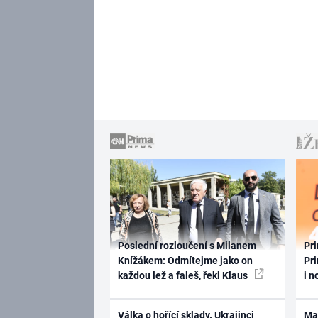
Poslední rozloučení s Milanem
Pri
Knížákem: Odmítejme jako on
Pri
každou lež a faleš, řekl Klaus
i n
Válka o hořící sklady. Ukrajinci
Ma