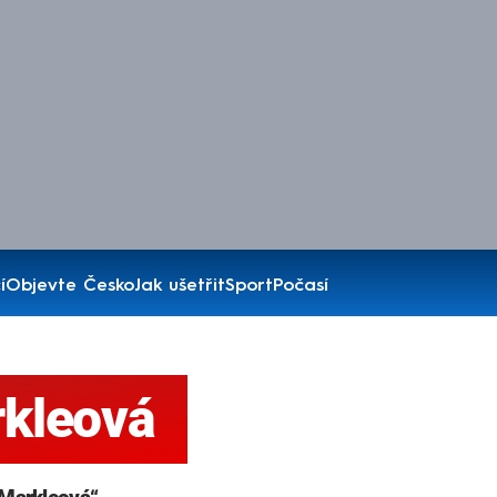
í
Objevte Česko
Jak ušetřit
Sport
Počasí
kleová