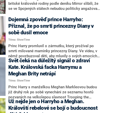
britské královské rodiny podle deníku Mirror slíbili, že
se ve Spojených státech nebudou politicky angažovat,
znovu podnikli kontroverzní krok. V době americké
volební kampaně totiž zveřejnili prohlášení, v němž
Dojemná zpověď prince Harryho:
apelovali na Američany, aby šli volit. To je vnímáno
Přiznal, že po smrti princezny Diany v
jako porušení jejich původního slibu a zásah do
sobě dusil emoce
politické bitvy o prezidentské křeslo.
Téma: ShowTime
Princ Harry promluvil o zármutku, který prožíval po
smrti milované maminky princezny Diany. Ve videu, v
němž povzbuzoval děti, aby mluvily o svých emocích,
Svět čeká na důležitý signál o zdraví
přiznal, že on sám své pocity potlačoval. Napsal o
tom deník Mirror.
Kate. Královská facka Harrymu a
Meghan Brity netrápí
Téma: ShowTime
Princ Harry s manželkou Meghan Markleovou budou
již druhý rok po sobě vynecháni ze seznamu hostů
pozvaných na velkolepou slavnost Trooping the
Už nejde jen o Harryho a Meghan.
Colour, uvedl magazín People. Brity pravděpodobně
neúčast vévody a vévodkyně ze Sussexu nijak netrápí,
Královští rebelové se bojí o budoucnost
oproti tomu by ale uvítali, kdyby se zúčastnila vážně