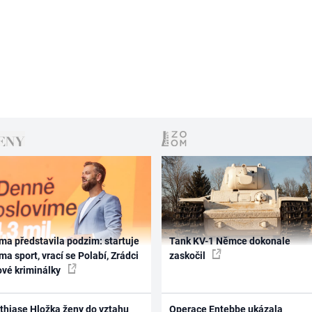
ma představila podzim: startuje
Tank KV-1 Němce dokonale
ma sport, vrací se Polabí, Zrádci
zaskočil
ové kriminálky
thiase Hložka ženy do vztahu
Operace Entebbe ukázala