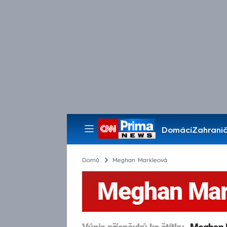
Domácí
Zahranič
Pořady
Domů
Meghan Markleová
Meghan Mar