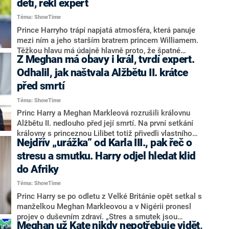
dětí, řekl expert
nemocná Kate. Palác dosud nepotvrdil, zda se
Téma: ShowTime
princezna k oslavě narozenin britského monarchy
připojí, nebo nikoliv. Případná účast Kate by však
Prince Harryho trápí napjatá atmosféra, která panuje
mohla signalizovat pozitivní vývoj v jejím boji proti
mezi ním a jeho starším bratrem princem Williamem.
rakovině.
Těžkou hlavu má údajně hlavně proto, že špatné
Z Meghan má obavy i král, tvrdí expert.
vztahy s královskou rodinou mohou ovlivnit i jeho
vlastní děti. Smutní především nad tím, že jeho děti
Odhalil, jak naštvala Alžbětu II. krátce
Archie a Lilibet nemají žádný vztah se svými bratranci
před smrtí
a sestřenicí, uvedl královský expert Tom Quinn pro
Téma: ShowTime
deník Mirror.
Princ Harry a Meghan Markleová rozrušili královnu
Alžbětu II. nedlouho před její smrtí. Na první setkání
královny s princeznou Lilibet totiž přivedli vlastního
Nejdřív „urážka“ od Karla III., pak řeč o
fotografa, kterému byl nakonec vstup znemožněn,
napsal web Express. Podle královského experta Phila
stresu a smutku. Harry odjel hledat klid
Dampiera, který promluvil pro deník The Sun, se
do Afriky
britská královská rodina obává každého setkání s
Téma: ShowTime
vévodou a vévodkyní ze Sussexu kvůli tomu, že nikdy
neví, co posléze skončí v tisku.
Princ Harry se po odletu z Velké Británie opět setkal s
manželkou Meghan Markleovou a v Nigérii pronesl
projev o duševním zdraví. „Stres a smutek jsou
Meghan už Kate nikdy nepotřebuje vidět,
běžnou lidskou reakcí vycházející z prožité