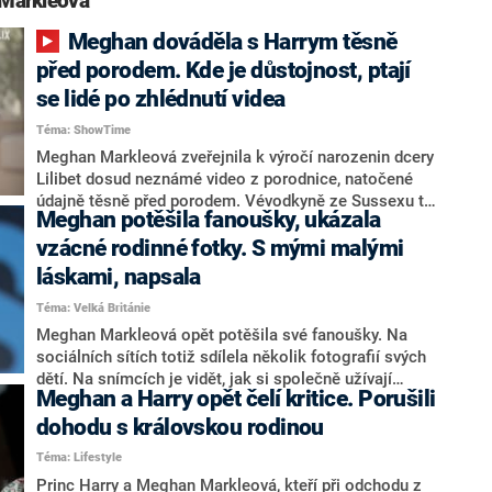
Markleová“
Meghan dováděla s Harrym těsně
před porodem. Kde je důstojnost, ptají
se lidé po zhlédnutí videa
Téma: ShowTime
Meghan Markleová zveřejnila k výročí narozenin dcery
Lilibet dosud neznámé video z porodnice, natočené
údajně těsně před porodem. Vévodkyně ze Sussexu to
Meghan potěšila fanoušky, ukázala
tam pořádně rozjíždí a spolu s princem Harrym
předvádí svůdný taneček. Zatímco jedni to kvitují, druzí
vzácné rodinné fotky. S mými malými
jsou pohoršeni.
láskami, napsala
Téma: Velká Británie
Meghan Markleová opět potěšila své fanoušky. Na
sociálních sítích totiž sdílela několik fotografií svých
dětí. Na snímcích je vidět, jak si společně užívají
Meghan a Harry opět čelí kritice. Porušili
slunce na zahradě jejich domu v Kalifornii.
dohodu s královskou rodinou
Téma: Lifestyle
Princ Harry a Meghan Markleová, kteří při odchodu z