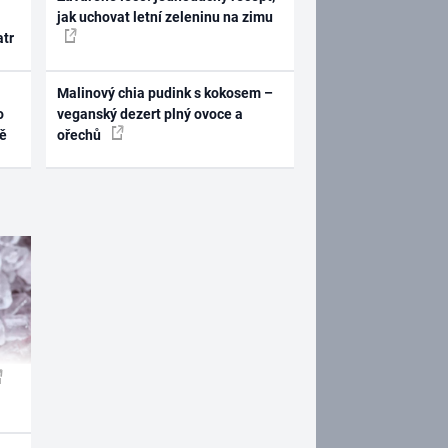
jak uchovat letní zeleninu na zimu
atr
Malinový chia pudink s kokosem –
o
veganský dezert plný ovoce a
ně
ořechů