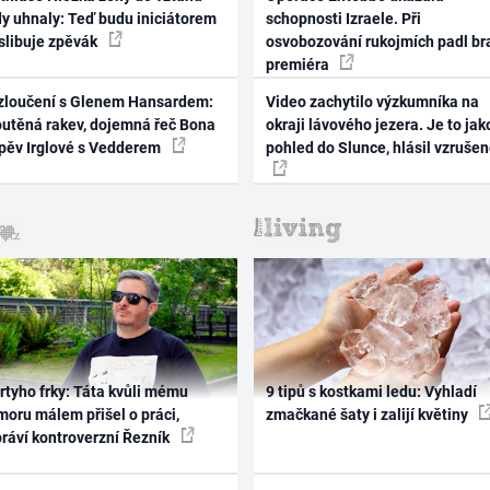
dy uhnaly: Teď budu iniciátorem
schopnosti Izraele. Při
 slibuje zpěvák
osvobozování rukojmích padl br
premiéra
zloučení s Glenem Hansardem:
Video zachytilo výzkumníka na
outěná rakev, dojemná řeč Bona
okraji lávového jezera. Je to jak
zpěv Irglové s Vedderem
pohled do Slunce, hlásil vzruše
rtyho frky: Táta kvůli mému
9 tipů s kostkami ledu: Vyhladí
oru málem přišel o práci,
zmačkané šaty i zalijí květiny
práví kontroverzní Řezník