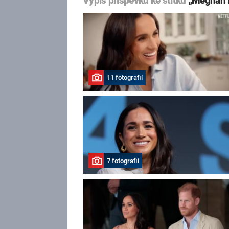
Výpis příspěvků ke štítku
„Meghan 
11 fotografií
7 fotografií