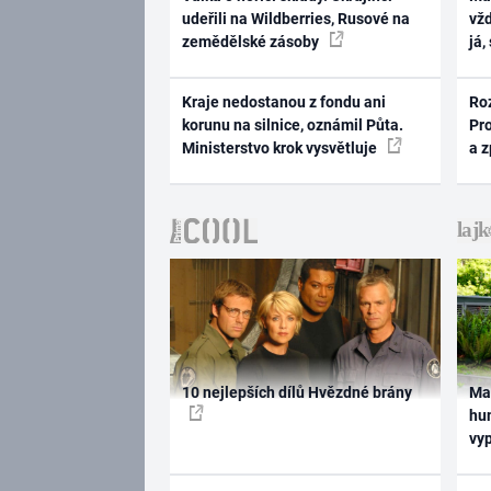
udeřili na Wildberries, Rusové na
vž
zemědělské zásoby
já,
Kraje nedostanou z fondu ani
Ro
korunu na silnice, oznámil Půta.
Pr
Ministerstvo krok vysvětluje
a 
10 nejlepších dílů Hvězdné brány
Ma
hum
vy