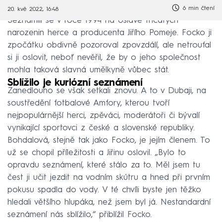
6 min čtení
20. kvě 2022, 16:48
Seznámili se v roce 1994 na oslavě třicátých
narozenin herce a producenta Jiřího Pomeje. Focko ji
zpočátku obdivně pozoroval zpovzdálí, ale netroufal
si ji oslovit, neboť nevěřil, že by o jeho společnost
mohla taková slavná umělkyně vůbec stát.
Sblížilo je kuriózní seznámení
Zanedlouho se však setkali znovu. A to v Dubaji, na
soustředění fotbalové Amfory, kterou tvoří
nejpopulárnější herci, zpěváci, moderátoři či bývalí
vynikající sportovci z české a slovenské republiky.
Bohdalová, stejně tak jako Focko, je jejím členem. To
už se chopil příležitosti a Jiřinu oslovil. „Bylo to
opravdu seznámení, které stálo za to. Měl jsem tu
čest ji učit jezdit na vodním skútru a hned při prvním
pokusu spadla do vody. V té chvíli byste jen těžko
hledali většího hlupáka, než jsem byl já. Nestandardní
seznámení nás sblížilo,“ přiblížil Focko.