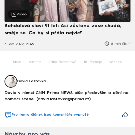
Video
Bohdalová slaví 91 let: Asi zůstanu zase chudá,
směje se. Co by si přála nejvíc?
6 min čtení
3. kvě 2022, 21:45
láska
partner
Jiřina Bohdalová
Jiří Pomeje
věznice
David Laštovka
David v rámci CNN Prima NEWS píše především o dění na
domácí scéně. (david.lastovka@iprima.cz)
Pro tento článek jsou komentáře vypnuté
Návrhy pro vás