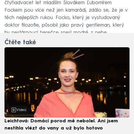
čtyřiadvacet let mladším Slovákem Ľubomírem
Fockem jsou více než jen kamarádi, zdálo se, že je v
těch nejlepších rukou. Focko, který je vystudovaný
doktor filozofie, působil jako pravý gentleman, který
by nestárnoucí herečce snesl modré z nebe.
Čtěte také
Video
Leichtová: Domácí porod mě nebolel. Ani jsem
nestihla vlézt do vany a už bylo hotovo