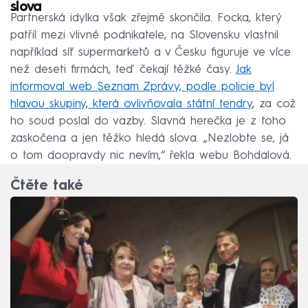
slova
Partnerská idylka však zřejmě skončila. Focka, který
patřil mezi vlivné podnikatele, na Slovensku vlastnil
například síť supermarketů a v Česku figuruje ve více
než deseti firmách, teď čekají těžké časy.
Jak
informoval web Seznam Zprávy, podle policie byl
hlavou skupiny, která ovlivňovala státní tendry
, za což
ho soud poslal do vazby. Slavná herečka je z toho
zaskočena a jen těžko hledá slova. „Nezlobte se, já
o tom doopravdy nic nevím,“ řekla webu Bohdalová.
Čtěte také