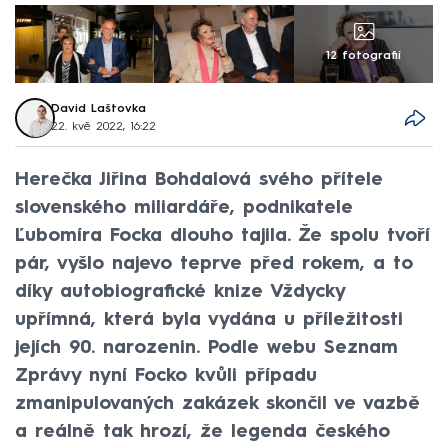
12 fotografií
David Laštovka
22. kvě 2022, 16:22
Herečka Jiřina Bohdalová svého přítele
slovenského miliardáře, podnikatele
Ľubomíra Focka dlouho tajila. Že spolu tvoří
pár, vyšlo najevo teprve před rokem, a to
díky autobiografické knize Vždycky
upřímná, která byla vydána u příležitosti
jejích 90. narozenin. Podle webu Seznam
Zprávy nyní Focko kvůli případu
zmanipulovaných zakázek skončil ve vazbě
a reálně tak hrozí, že legenda českého