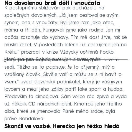
Na dovolenou brali děti i vnoučata
K postupnému sbližování pak docházelo na
společných dovolených. „Já jsem cestoval se svým
synem, ona s vnoučaty. Byli jsme tam jako otec,
máma a tři děti. Fungovali jsme jako rodina. Jen mi
občas zasahuje do výchovy. Tím mě dost štve, tak se
musím držet. V posledních letech už cestujeme jen na
Krétu,“ prozradil v knize Vždycky upřímná Focko,
který má pro Bohdalovou jen slova uznání.
„Jako partnerka je úplně super. Lidsky jsme si velmi
Failed to fetch
sedli. Těžko se to popisuje. Je to příjemný, milý a
vzdělaný člověk. Skvěle vaří a můžu se s ní bavit o
všem,“ uvedl slovenský podnikatel, který je vášnivým
lovcem a mezi jeho záliby patří také sport a hudba.
Především ta cimbálová. Sám velice rád zpívá a vydal
už několik CD národních písní. Kmotrou jeho třetího
alba, které se jmenovalo Písně mého srdce, byla
právě Bohdalová.
Skončil ve vazbě. Herečka jen těžko hledá