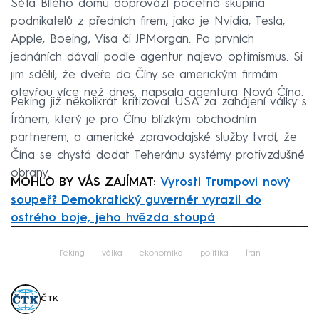
Šéfa Bílého domu doprovází početná skupina
podnikatelů z předních firem, jako je Nvidia, Tesla,
Apple, Boeing, Visa či JPMorgan. Po prvních
jednáních dávali podle agentur najevo optimismus. Si
jim sdělil, že dveře do Číny se americkým firmám
otevřou více než dnes, napsala agentura Nová Čína.
Peking již několikrát kritizoval USA za zahájení války s
Íránem, který je pro Čínu blízkým obchodním
partnerem, a americké zpravodajské služby tvrdí, že
Čína se chystá dodat Teheránu systémy protivzdušné
obrany.
MOHLO BY VÁS ZAJÍMAT:
Vyrostl Trumpovi nový
soupeř? Demokratický guvernér vyrazil do
ostrého boje, jeho hvězda stoupá
Failed to fetch
Peking
válka
ekonomika
politika
Írán
ČTK