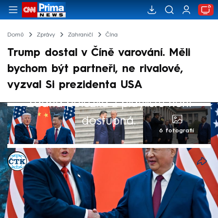
Domů
Zprávy
Zahraničí
Čína
Trump dostal v Číně varování. Měli
bychom být partneři, ne rivalové,
vyzval Si prezidenta USA
Žádná položka z playlistu není
dostupná.
6 fotografií
ČTK
14. kvě 2026, 06:35
Čínský vůdce Si Ťin-pching ve čtvrtek uvítal
amerického prezidenta Donalda Trumpa při