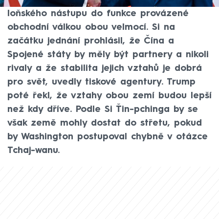
jeho první oficiální návštěvě Číny od
loňského nástupu do funkce provázené
obchodní válkou obou velmocí. Si na
začátku jednání prohlásil, že Čína a
Spojené státy by měly být partnery a nikoli
rivaly a že stabilita jejich vztahů je dobrá
pro svět, uvedly tiskové agentury. Trump
poté řekl, že vztahy obou zemí budou lepší
než kdy dříve. Podle Si Ťin-pchinga by se
však země mohly dostat do střetu, pokud
by Washington postupoval chybně v otázce
Tchaj-wanu.