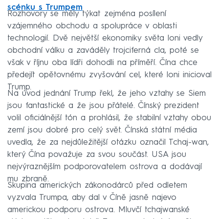
scénku s Trumpem
Rozhovory se měly týkat zejména posílení
vzájemného obchodu a spolupráce v oblasti
technologií. Dvě největší ekonomiky světa loni vedly
obchodní válku a zaváděly trojciferná cla, poté se
však v říjnu oba lídři dohodli na příměří. Čína chce
předejít opětovnému zvyšování cel, které loni inicioval
Trump.
Na úvod jednání Trump řekl, že jeho vztahy se Siem
jsou fantastické a že jsou přátelé. Čínský prezident
volil oficiálnější tón a prohlásil, že stabilní vztahy obou
zemí jsou dobré pro celý svět. Čínská státní média
uvedla, že za nejdůležitější otázku označil Tchaj-wan,
který Čína považuje za svou součást. USA jsou
nejvýraznějším podporovatelem ostrova a dodávají
mu zbraně.
Skupina amerických zákonodárců před odletem
vyzvala Trumpa, aby dal v Číně jasně najevo
americkou podporu ostrova. Mluvčí tchajwanské