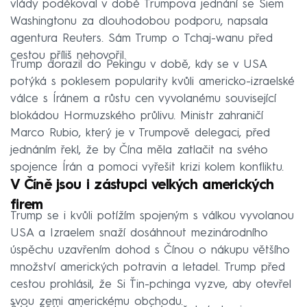
vlády poděkoval v době Trumpova jednání se Siem
Washingtonu za dlouhodobou podporu, napsala
agentura Reuters. Sám Trump o Tchaj-wanu před
cestou příliš nehovořil.
Trump dorazil do Pekingu v době, kdy se v USA
potýká s poklesem popularity kvůli americko-izraelské
válce s Íránem a růstu cen vyvolanému související
blokádou Hormuzského průlivu. Ministr zahraničí
Marco Rubio, který je v Trumpově delegaci, před
jednáním řekl, že by Čína měla zatlačit na svého
spojence Írán a pomoci vyřešit krizi kolem konfliktu.
V Číně jsou i zástupci velkých amerických
firem
Trump se i kvůli potížím spojeným s válkou vyvolanou
USA a Izraelem snaží dosáhnout mezinárodního
úspěchu uzavřením dohod s Čínou o nákupu většího
množství amerických potravin a letadel. Trump před
cestou prohlásil, že Si Ťin-pchinga vyzve, aby otevřel
svou zemi americkému obchodu.