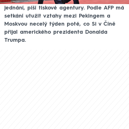
Vladimira Putina, oba lídři následně zahájili
jednání, píší tiskové agentury. Podle AFP má
setkání utužit vztahy mezi Pekingem a
Moskvou necelý týden poté, co Si v Číně
přijal amerického prezidenta Donalda
Trumpa.