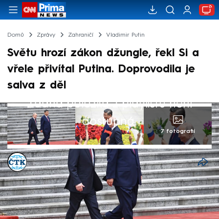
Domů
Zprávy
Zahraničí
Vladimir Putin
Světu hrozí zákon džungle, řekl Si a
vřele přivítal Putina. Doprovodila je
salva z děl
Žádná položka z playlistu není
dostupná.
7 fotografií
ČTK
20. kvě 2026, 06:43
Čínský prezident Si Ťin-pching ve středu v
Pekingu slavnostně uvítal ruského vládce