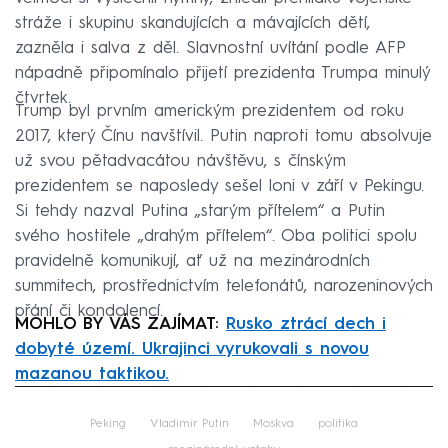
stráže i skupinu skandujících a mávajících dětí,
zazněla i salva z děl. Slavnostní uvítání podle AFP
nápadně připomínalo přijetí prezidenta Trumpa minulý
čtvrtek.
Trump byl prvním americkým prezidentem od roku
2017, který Čínu navštívil. Putin naproti tomu absolvuje
už svou pětadvacátou návštěvu, s čínským
prezidentem se naposledy sešel loni v září v Pekingu.
Si tehdy nazval Putina „starým přítelem“ a Putin
svého hostitele „drahým přítelem“. Oba politici spolu
pravidelně komunikují, ať už na mezinárodních
summitech, prostřednictvím telefonátů, narozeninových
přání či kondolencí.
MOHLO BY VÁS ZAJÍMAT:
Rusko ztrácí dech i
dobyté území. Ukrajinci vyrukovali s novou
mazanou taktikou.
Failed to fetch
Peking
Vladimir Putin
Moskva
politika