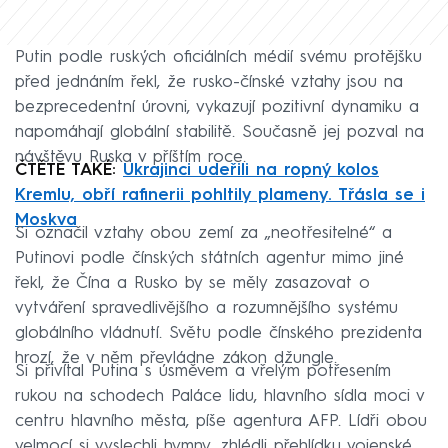
Putin podle ruských oficiálních médií svému protějšku
před jednáním řekl, že rusko-čínské vztahy jsou na
bezprecedentní úrovni, vykazují pozitivní dynamiku a
napomáhají globální stabilitě. Současně jej pozval na
návštěvu Ruska v příštím roce.
ČTĚTE TAKÉ:
Ukrajinci udeřili na ropný kolos
Kremlu, obří rafinerii pohltily plameny. Třásla se i
Moskva
Si označil vztahy obou zemí za „neotřesitelné“ a
Putinovi podle čínských státních agentur mimo jiné
řekl, že Čína a Rusko by se měly zasazovat o
vytváření spravedlivějšího a rozumnějšího systému
globálního vládnutí. Světu podle čínského prezidenta
hrozí, že v něm převládne zákon džungle.
Si přivítal Putina s úsměvem a vřelým potřesením
rukou na schodech Paláce lidu, hlavního sídla moci v
centru hlavního města, píše agentura AFP. Lídři obou
velmocí si vyslechli hymny, zhlédli přehlídku vojenské