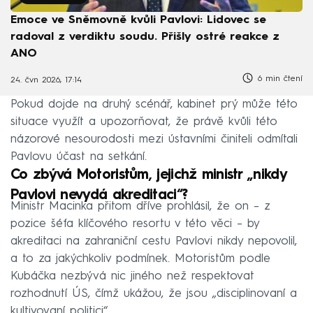
Emoce ve Sněmovně kvůli Pavlovi: Lidovec se
radoval z verdiktu soudu. Přišly ostré reakce z
ANO
6 min čtení
24. čvn 2026, 17:14
Pokud dojde na druhý scénář, kabinet prý může této
situace využít a upozorňovat, že právě kvůli této
názorové nesourodosti mezi ústavními činiteli odmítali
Pavlovu účast na setkání.
Co zbývá Motoristům, jejichž ministr „nikdy
Pavlovi nevydá akreditaci“?
Ministr Macinka přitom dříve prohlásil, že on – z
pozice šéfa klíčového resortu v této věci – by
akreditaci na zahraniční cestu Pavlovi nikdy nepovolil,
a to za jakýchkoliv podmínek. Motoristům podle
Kubáčka nezbývá nic jiného než respektovat
rozhodnutí ÚS, čímž ukážou, že jsou „disciplinovaní a
kultivovaní politici“.