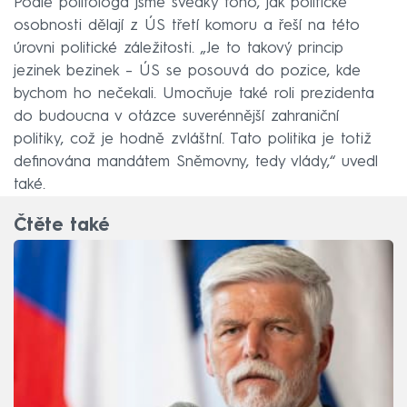
Podle politologa jsme svědky toho, jak politické
osobnosti dělají z ÚS třetí komoru a řeší na této
úrovni politické záležitosti. „Je to takový princip
jezinek bezinek – ÚS se posouvá do pozice, kde
bychom ho nečekali. Umocňuje také roli prezidenta
do budoucna v otázce suverénnější zahraniční
politiky, což je hodně zvláštní. Tato politika je totiž
definována mandátem Sněmovny, tedy vlády,“ uvedl
také.
Čtěte také