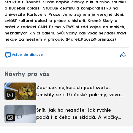
strukturu. Rovněž si rád napíše články z kulturního soudku
a hudební oblasti. Studuje češtinu a komparatistiku na
Univerzitě Karlově v Praze. Jeho zájmem je veřejné dění,
zvlášť kulturní oblast a práce s historií. Kromě školy a
práci v redakci CNN Prima NEWS si rád zajde do malých,
neznámých kin či galerií. Svůj volný čas však nejradši tráví
někde za městem v přírodě. (Marek.Pausz@iprima.cz)
Vstup do diskuze
Návrhy pro vás
Žebříček nejhorších jídel světa.
Umístily se i tři české pokrmy, vévodí
skandinávská kuchyně
Sníh, jak ho neznáte: Jak rychle
padá i z čeho se skládá. A vločky
nejsou bílé