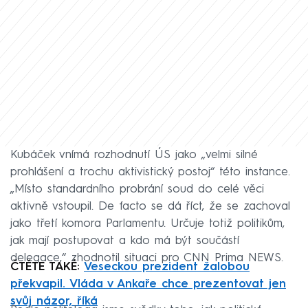
Kubáček vnímá rozhodnutí ÚS jako „velmi silné
prohlášení a trochu aktivistický postoj“ této instance.
„Místo standardního probrání soud do celé věci
aktivně vstoupil. De facto se dá říct, že se zachoval
jako třetí komora Parlamentu. Určuje totiž politikům,
jak mají postupovat a kdo má být součástí
delegace,“ zhodnotil situaci pro CNN Prima NEWS.
ČTĚTE TAKÉ:
Veseckou prezident žalobou
překvapil. Vláda v Ankaře chce prezentovat jen
svůj názor, říká