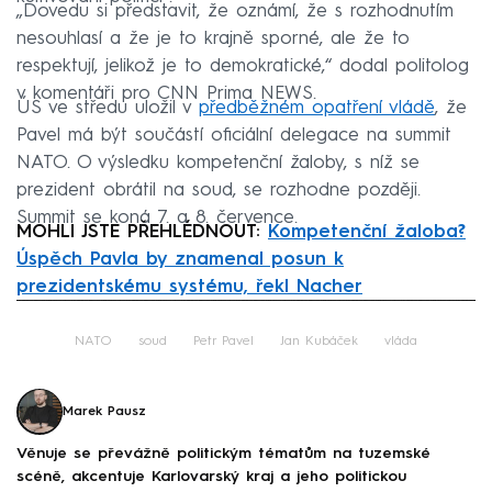
„Dovedu si představit, že oznámí, že s rozhodnutím
nesouhlasí a že je to krajně sporné, ale že to
respektují, jelikož je to demokratické,“ dodal politolog
v komentáři pro CNN Prima NEWS.
ÚS ve středu uložil v
předběžném opatření vládě
, že
Pavel má být součástí oficiální delegace na summit
NATO. O výsledku kompetenční žaloby, s níž se
prezident obrátil na soud, se rozhodne později.
Summit se koná 7. a 8. července.
MOHLI JSTE PŘEHLÉDNOUT:
Kompetenční žaloba?
Úspěch Pavla by znamenal posun k
prezidentskému systému, řekl Nacher
Failed to fetch
NATO
soud
Petr Pavel
Jan Kubáček
vláda
Marek Pausz
Věnuje se převážně politickým tématům na tuzemské
scéně, akcentuje Karlovarský kraj a jeho politickou