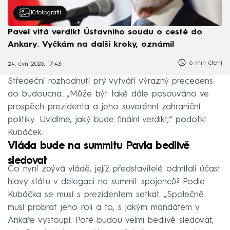
10
fotografií
Pavel vítá verdikt Ústavního soudu o cestě do
Ankary. Vyčkám na další kroky, oznámil
6 min čtení
24. čvn 2026, 17:43
Středeční rozhodnutí prý vytváří výrazný precedens
do budoucna. „Může být také dále posouváno ve
prospěch prezidenta a jeho suverénní zahraniční
politiky. Uvidíme, jaký bude finální verdikt,“ podotkl
Kubáček.
Vláda bude na summitu Pavla bedlivě
sledovat
Co nyní zbývá vládě, jejíž představitelé odmítali účast
hlavy státu v delegaci na summit spojenců? Podle
Kubáčka se musí s prezidentem setkat. „Společně
musí probrat jeho roli a to, s jakým mandátem v
Ankaře vystoupí. Poté budou velmi bedlivě sledovat,