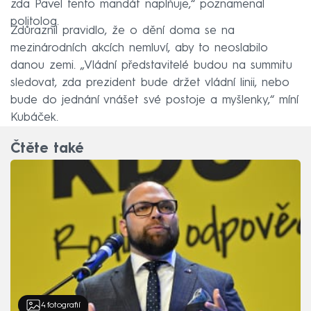
zda Pavel tento mandát naplňuje,“ poznamenal
politolog.
Zdůraznil pravidlo, že o dění doma se na
mezinárodních akcích nemluví, aby to neoslabilo
danou zemi. „Vládní představitelé budou na summitu
sledovat, zda prezident bude držet vládní linii, nebo
bude do jednání vnášet své postoje a myšlenky,“ míní
Kubáček.
Čtěte také
4
fotografií