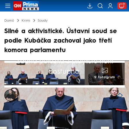
Domů
Krimi
Soudy
Silné a aktivistické. Ústavní soud se
podle Kubáčka zachoval jako třetí
komora parlamentu
Žádná položka z playlistu není
dostupná.
9 fotografií
Marek Pausz
24. čvn 2026, 18:03
Ústavní soud (ÚS) se silně až aktivisticky
vložil do politiky, když se zachoval jako