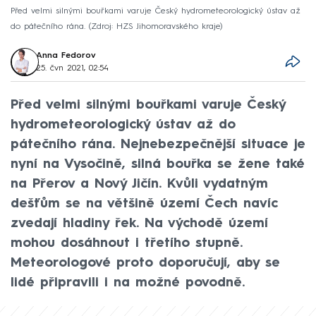
Před velmi silnými bouřkami varuje Český hydrometeorologický ústav až
do pátečního rána.
Zdroj: HZS Jihomoravského kraje
Anna Fedorov
25. čvn 2021, 02:54
Před velmi silnými bouřkami varuje Český
hydrometeorologický ústav až do
pátečního rána. Nejnebezpečnější situace je
nyní na Vysočině, silná bouřka se žene také
na Přerov a Nový Jičín. Kvůli vydatným
dešťům se na většině území Čech navíc
zvedají hladiny řek. Na východě území
mohou dosáhnout i třetího stupně.
Meteorologové proto doporučují, aby se
lidé připravili i na možné povodně.