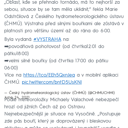
„Oblast, kde se přehnalo tornádo, má to nejhorší za
sebou, situace by se tam měla uklidnit,“ řekla Marie
Odstrčilová z Českého hydrometeorologického ústavu
(ČHMÚ). Výstraha před silnými bouřkami ale zůstává v
platnosti pro většinu území až do rána do 6:00.
Byla vydaná
#VYSTRAHA
na:
➡️povodňová pohotovost (od čtvrtka12:01 do
pátku18:00)
➡️velmi silné bouřky (od čtvrtka 17:00 do pátku
06:00)
Více na
https://t.co/EEh5QxnJea
a v mobilní aplikaci
ČHMÚ.
pic.twitter.com/bntD5UsKNl
— Český hydrometeorologický ústav (ČHMÚ) (@CHMUCHMI)
June 24, 2021
Podle meteoroložky Michaely Valachové nebezpečí
hrozí od jižních Čech až po Ostravu.
Nejnebezpečnější je situace na Vysočině. „Postupuje
zde pás bouří, který je doprovázený i bleskovou