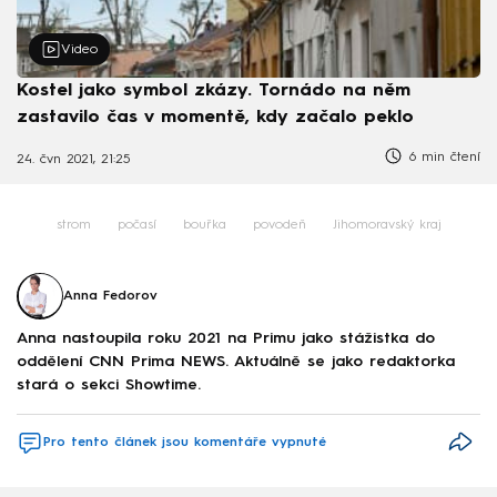
Video
Kostel jako symbol zkázy. Tornádo na něm
zastavilo čas v momentě, kdy začalo peklo
6 min čtení
24. čvn 2021, 21:25
strom
počasí
bouřka
povodeň
Jihomoravský kraj
Anna Fedorov
Anna nastoupila roku 2021 na Primu jako stážistka do
oddělení CNN Prima NEWS. Aktuálně se jako redaktorka
stará o sekci Showtime.
Pro tento článek jsou komentáře vypnuté