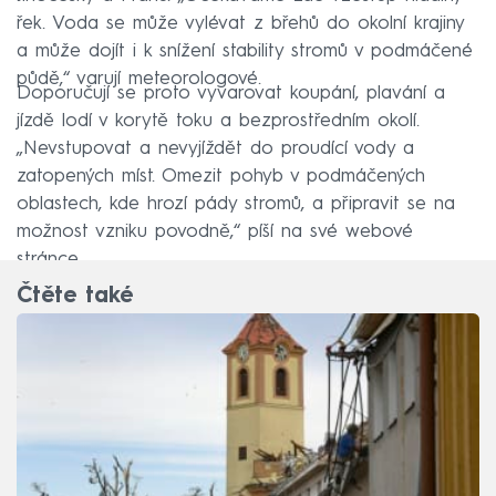
řek. Voda se může vylévat z břehů do okolní krajiny
a může dojít i k snížení stability stromů v podmáčené
půdě,“ varují meteorologové.
Doporučují se proto vyvarovat koupání, plavání a
jízdě lodí v korytě toku a bezprostředním okolí.
„Nevstupovat a nevyjíždět do proudící vody a
zatopených míst. Omezit pohyb v podmáčených
oblastech, kde hrozí pády stromů, a připravit se na
možnost vzniku povodně,“ píší na své webové
stránce.
Čtěte také