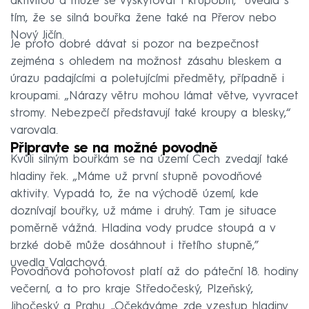
aktivitou a může se vyskytovat i krupobití,” uvedla s
tím, že se silná bouřka žene také na Přerov nebo
Nový Jičín.
Je proto dobré dávat si pozor na bezpečnost
zejména s ohledem na možnost zásahu bleskem a
úrazu padajícími a poletujícími předměty, případně i
kroupami. „Nárazy větru mohou lámat větve, vyvracet
stromy. Nebezpečí představují také kroupy a blesky,“
varovala.
Připravte se na možné povodně
Kvůli silným bouřkám se na území Čech zvedají také
hladiny řek. „Máme už první stupně povodňové
aktivity. Vypadá to, že na východě území, kde
doznívají bouřky, už máme i druhý. Tam je situace
poměrně vážná. Hladina vody prudce stoupá a v
brzké době může dosáhnout i třetího stupně,”
uvedla Valachová.
Povodňová pohotovost platí až do páteční 18. hodiny
večerní, a to pro kraje Středočeský, Plzeňský,
Jihočeský a Prahu. „Očekáváme zde vzestup hladiny