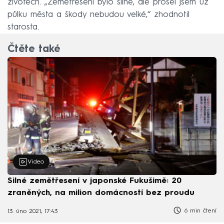
životech. „Zemětřesení bylo silné, ale prošel jsem už
půlku města a škody nebudou velké,“ zhodnotil
starosta.
Čtěte také
Video
Silné zemětřesení v japonské Fukušimě: 20
zraněných, na milion domácností bez proudu
6 min čtení
13. úno 2021, 17:43