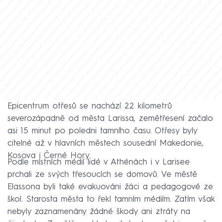
Epicentrum otřesů se nachází 22 kilometrů
severozápadně od města Larissa, zemětřesení začalo
asi 15 minut po poledni tamního času. Otřesy byly
citelné až v hlavních městech sousední Makedonie,
Kosova i Černé Hory.
Podle místních médií lidé v Athénách i v Larisee
prchali ze svých třesoucích se domovů. Ve městě
Elassona byli také evakuováni žáci a pedagogové ze
škol. Starosta města to řekl tamním médiím. Zatím však
nebyly zaznamenány žádné škody ani ztráty na