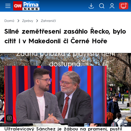
Domů
Zprávy
Zahraničí
Silné zemětřesení zasáhlo Řecko, bylo
cítit i v Makedonii či Černé Hoře
Žádná položka z playlistu není
Výběr redakce
dostupná.
Ultralevicový Sánchez je žábou na prameni, pustil
P