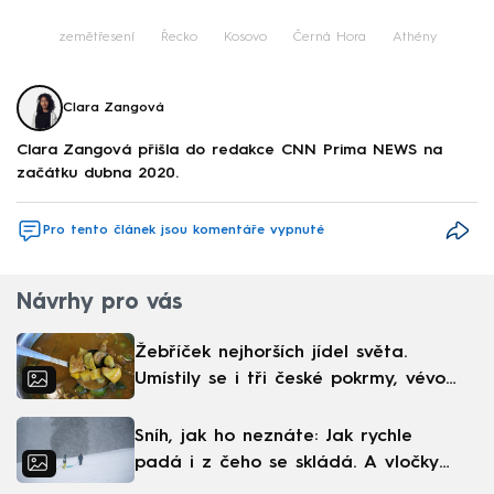
zemětřesení
Řecko
Kosovo
Černá Hora
Athény
Clara Zangová
Clara Zangová přišla do redakce CNN Prima NEWS na
začátku dubna 2020.
Pro tento článek jsou komentáře vypnuté
Návrhy pro vás
Žebříček nejhorších jídel světa.
Umístily se i tři české pokrmy, vévodí
skandinávská kuchyně
Sníh, jak ho neznáte: Jak rychle
padá i z čeho se skládá. A vločky
nejsou bílé