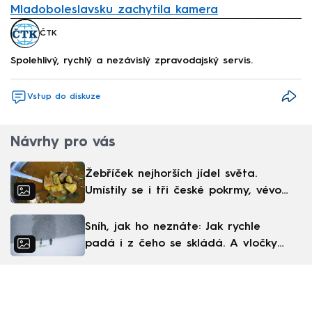
Mladoboleslavsku zachytila kamera
Failed to fetch
ČTK
Spolehlivý, rychlý a nezávislý zpravodajský servis.
Vstup do diskuze
Návrhy pro vás
Žebříček nejhorších jídel světa.
Umístily se i tři české pokrmy, vévodí
skandinávská kuchyně
Sníh, jak ho neznáte: Jak rychle
padá i z čeho se skládá. A vločky
nejsou bílé