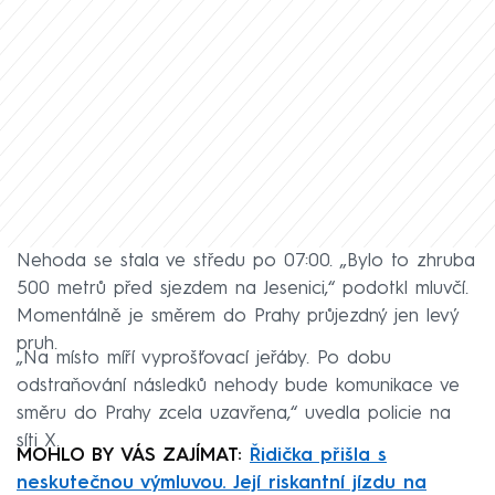
Nehoda se stala ve středu po 07:00. „Bylo to zhruba
500 metrů před sjezdem na Jesenici,“ podotkl mluvčí.
Momentálně je směrem do Prahy průjezdný jen levý
pruh.
„Na místo míří vyprošťovací jeřáby. Po dobu
odstraňování následků nehody bude komunikace ve
směru do Prahy zcela uzavřena,“ uvedla policie na
síti X.
MOHLO BY VÁS ZAJÍMAT:
Řidička přišla s
neskutečnou výmluvou. Její riskantní jízdu na