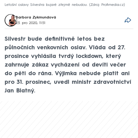
Letošní oslavy Silvestra bujaré zřejmě nebudou.
Zdroj: Profimedia.cz
Barbora Zykmundová
23. pro 2020, 11:51
Silvestr bude definitivně letos bez
půlnočních venkovních oslav. Vláda od 27.
prosince vyhlásila tvrdý lockdown, který
zahrnuje zákaz vycházení od devíti večer
do pěti do rána. Výjimka nebude platit ani
pro 31. prosinec, uvedl ministr zdravotnictví
Jan Blatný.