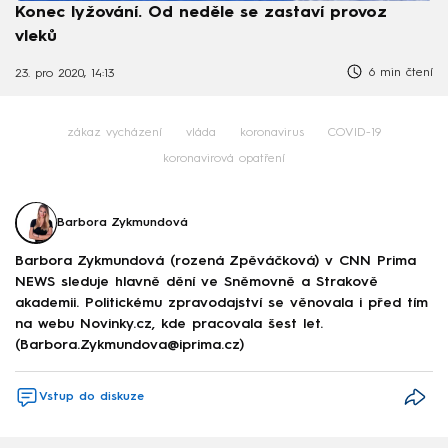
Konec lyžování. Od neděle se zastaví provoz
vleků
6 min čtení
23. pro 2020, 14:13
zákaz vycházení
vláda
koronavirus
COVID-19
koronavirová opatření
Barbora Zykmundová
Barbora Zykmundová (rozená Zpěváčková) v CNN Prima
NEWS sleduje hlavně dění ve Sněmovně a Strakově
akademii. Politickému zpravodajství se věnovala i před tím
na webu Novinky.cz, kde pracovala šest let.
(Barbora.Zykmundova@iprima.cz)
Vstup do diskuze