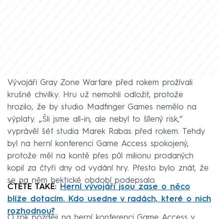
Vývojáři Gray Zone Warfare před rokem prožívali
krušné chvilky. Hru už nemohli odložit, protože
hrozilo, že by studio Madfinger Games nemělo na
výplaty. „Šli jsme all-in, ale nebyl to šílený risk,“
vyprávěl šéf studia Marek Rabas před rokem. Tehdy
byl na herní konferenci Game Access spokojený,
protože měl na kontě přes půl milionu prodaných
kopií za čtyři dny od vydání hry. Přesto bylo znát, že
se na něm hektické období podepsalo.
ČTĚTE TAKÉ:
Herní vývojáři jsou zase o něco
blíže dotacím. Kdo usedne v radách, které o nich
rozhodnou?
O rok později na herní konferenci Game Access v