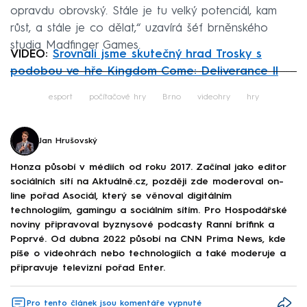
opravdu obrovský. Stále je tu velký potenciál, kam
růst, a stále je co dělat,“ uzavírá šéf brněnského
studia Madfinger Games.
VIDEO:
Srovnali jsme skutečný hrad Trosky s
podobou ve hře Kingdom Come: Deliverance II
Failed to fetch
esport
počítačové hry
Brno
videohry
hry
Jan Hrušovský
Honza působí v médiích od roku 2017. Začínal jako editor
sociálních sítí na Aktuálně.cz, později zde moderoval on-
line pořad Asociál, který se věnoval digitálním
technologiím, gamingu a sociálním sítím. Pro Hospodářské
noviny připravoval byznysové podcasty Ranní brífink a
Poprvé. Od dubna 2022 působí na CNN Prima News, kde
píše o videohrách nebo technologiích a také moderuje a
připravuje televizní pořad Enter.
Pro tento článek jsou komentáře vypnuté