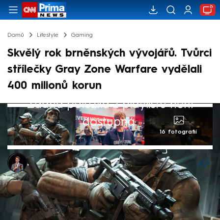
Domů
Lifestyle
Gaming
Skvělý rok brněnských vývojářů. Tvůrci
střílečky Gray Zone Warfare vydělali
400 milionů korun
Žádná položka z playlistu není
dostupná.
16 fotografií
Jan Hrušovský
12. čvn 2025, 09:43
Před několika týdny brněnské studio
Madfinger Games oslavilo první narozeniny