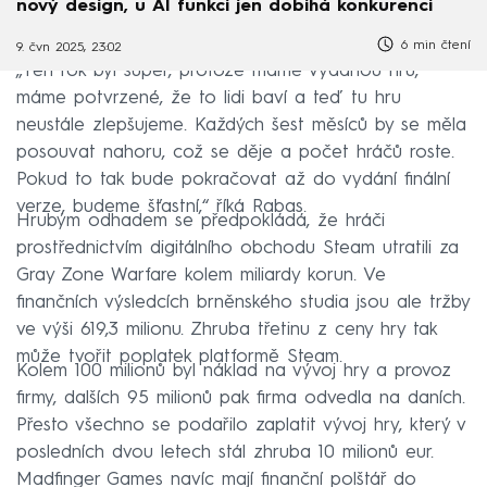
nový design, u AI funkcí jen dobíhá konkurenci
6 min čtení
9. čvn 2025, 23:02
„Ten rok byl super, protože máme vydanou hru,
máme potvrzené, že to lidi baví a teď tu hru
neustále zlepšujeme. Každých šest měsíců by se měla
posouvat nahoru, což se děje a počet hráčů roste.
Pokud to tak bude pokračovat až do vydání finální
verze, budeme šťastní,“ říká Rabas.
Hrubým odhadem se předpokládá, že hráči
prostřednictvím digitálního obchodu Steam utratili za
Gray Zone Warfare kolem miliardy korun. Ve
finančních výsledcích brněnského studia jsou ale tržby
ve výši 619,3 milionu. Zhruba třetinu z ceny hry tak
může tvořit poplatek platformě Steam.
Kolem 100 milionů byl náklad na vývoj hry a provoz
firmy, dalších 95 milionů pak firma odvedla na daních.
Přesto všechno se podařilo zaplatit vývoj hry, který v
posledních dvou letech stál zhruba 10 milionů eur.
Madfinger Games navíc mají finanční polštář do