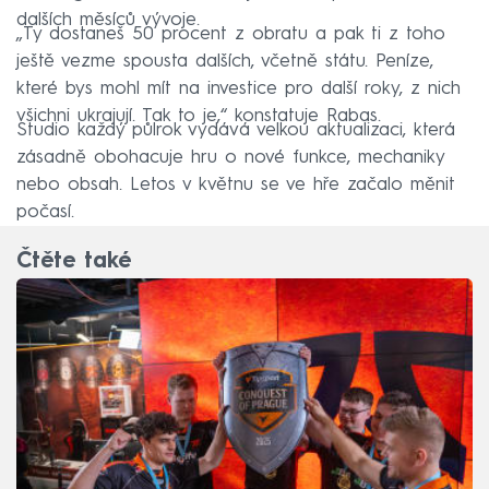
dalších měsíců vývoje.
„Ty dostaneš 50 procent z obratu a pak ti z toho
ještě vezme spousta dalších, včetně státu. Peníze,
které bys mohl mít na investice pro další roky, z nich
všichni ukrajují. Tak to je,“ konstatuje Rabas.
Studio každý půlrok vydává velkou aktualizaci, která
zásadně obohacuje hru o nové funkce, mechaniky
nebo obsah. Letos v květnu se ve hře začalo měnit
počasí.
Čtěte také