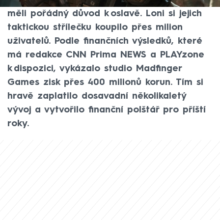
své videohry Gray Zone Warfare. Vývojáři
měli pořádný důvod k oslavě. Loni si jejich
taktickou střílečku koupilo přes milion
uživatelů. Podle finančních výsledků, které
má redakce CNN Prima NEWS a PLAYzone
k dispozici, vykázalo studio Madfinger
Games zisk přes 400 milionů korun. Tím si
hravě zaplatilo dosavadní několikaletý
vývoj a vytvořilo finanční polštář pro příští
roky.