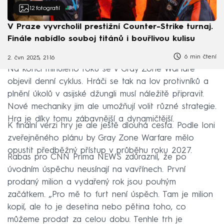
12
fotografií
V Praze vyvrcholil prestižní Counter-Strike turnaj.
Finále nabídlo souboj titánů i bouřlivou kulisu
6 min čtení
2. čvn 2025, 21:16
Na konci minulého roku se v Gray Zone Warfare
objevil denní cyklus. Hráči se tak na lov protivníků a
plnění úkolů v asijské džungli musí náležitě připravit.
Nové mechaniky jim ale umožňují volit různé strategie.
Hra je díky tomu zábavnější a dynamičtější.
K finální verzi hry je ale ještě dlouhá cesta. Podle loni
zveřejněného plánu by Gray Zone Warfare mělo
opustit předběžný přístup v průběhu roku 2027.
Rabas pro CNN Prima NEWS zdůraznil, že po
úvodním úspěchu neusínají na vavřínech. První
prodaný milion a vydařený rok jsou pouhým
začátkem. „Pro mě to furt není úspěch. Tam je milion
kopií, ale to je desetina nebo pětina toho, co
můžeme prodat za celou dobu. Tenhle trh je