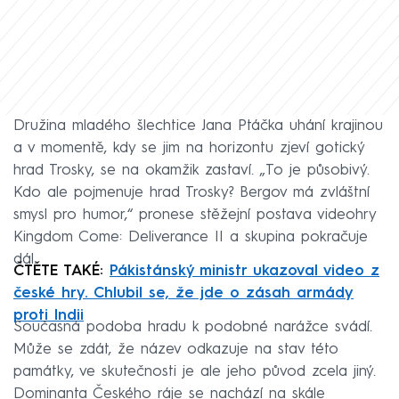
Družina mladého šlechtice Jana Ptáčka uhání krajinou
a v momentě, kdy se jim na horizontu zjeví gotický
hrad Trosky, se na okamžik zastaví. „To je působivý.
Kdo ale pojmenuje hrad Trosky? Bergov má zvláštní
smysl pro humor,“ pronese stěžejní postava videohry
Kingdom Come: Deliverance II a skupina pokračuje
dál.
ČTĚTE TAKÉ:
Pákistánský ministr ukazoval video z
české hry. Chlubil se, že jde o zásah armády
proti Indii
Současná podoba hradu k podobné narážce svádí.
Může se zdát, že název odkazuje na stav této
památky, ve skutečnosti je ale jeho původ zcela jiný.
Dominanta Českého ráje se nachází na skále