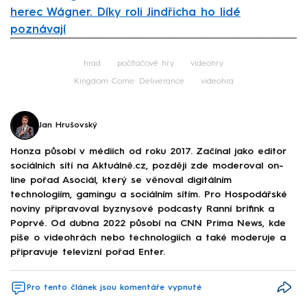
herec Wágner. Díky roli Jindřicha ho lidé
poznávají
Failed to fetch
hrad
počítačové hry
videohry
Kingdom Come: Deliverance
videohra
Jan Hrušovský
Honza působí v médiích od roku 2017. Začínal jako editor
sociálních sítí na Aktuálně.cz, později zde moderoval on-
line pořad Asociál, který se věnoval digitálním
technologiím, gamingu a sociálním sítím. Pro Hospodářské
noviny připravoval byznysové podcasty Ranní brífink a
Poprvé. Od dubna 2022 působí na CNN Prima News, kde
píše o videohrách nebo technologiích a také moderuje a
připravuje televizní pořad Enter.
Pro tento článek jsou komentáře vypnuté