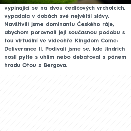
milovníci videoher poznávat, jak památka,
vypínající se na dvou čedičových vrcholcích,
vypadala v dobách své největší slávy.
Navštívili jsme dominantu Českého ráje,
abychom porovnali její současnou podobu s
tou virtuální ve videohře Kingdom Come:
Deliverance II. Podívali jsme se, kde Jindřich
nosil pytle s uhlím nebo debatoval s pánem
hradu Otou z Bergova.