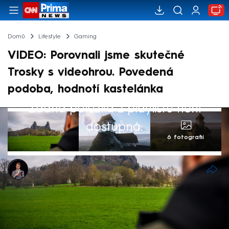
Domů
Lifestyle
Gaming
VIDEO: Porovnali jsme skutečné
Trosky s videohrou. Povedená
podoba, hodnotí kastelánka
Žádná položka z playlistu není
dostupná.
6 fotografií
Jan Hrušovský
20. kvě 2025, 12:27
Kdysi majestátní hrad, dnes však z Trosek
zbyla zřícenina. Už několik měsíců mohou