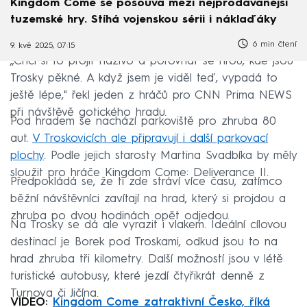
Kingdom Come se posouvá mezi nejprodávanější
tuzemské hry. Stíhá vojenskou sérii i náklaďáky
6 min čtení
9. kvě 2025, 07:15
„Chci si to projít naživo a porovnat se hrou, kde jsou
Trosky pěkné. A když jsem je viděl teď, vypadá to
ještě lépe," řekl jeden z hráčů pro CNN Prima NEWS
při návštěvě gotického hradu.
Pod hradem se nachází parkoviště pro zhruba 80
aut.
V Troskovicích ale připravují i další parkovací
plochy
. Podle jejich starosty Martina Svadbíka by měly
sloužit pro hráče Kingdom Come: Deliverance II.
Předpokládá se, že ti zde stráví více času, zatímco
běžní návštěvníci zavítají na hrad, který si projdou a
zhruba po dvou hodinách opět odjedou.
Na Trosky se dá ale vyrazit i vlakem. Ideální cílovou
destinací je Borek pod Troskami, odkud jsou to na
hrad zhruba tři kilometry. Další možností jsou v létě
turistické autobusy, které jezdí čtyřikrát denně z
Turnova či Jičína.
VIDEO:
Kingdom Come zatraktivní Česko, říká