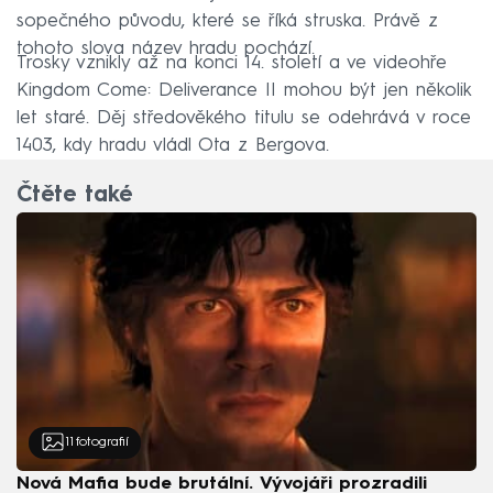
sopečného původu, které se říká struska. Právě z
tohoto slova název hradu pochází.
Trosky vznikly až na konci 14. století a ve videohře
Kingdom Come: Deliverance II mohou být jen několik
let staré. Děj středověkého titulu se odehrává v roce
1403, kdy hradu vládl Ota z Bergova.
Čtěte také
11
fotografií
Nová Mafia bude brutální. Vývojáři prozradili