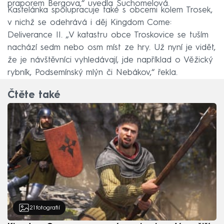
praporem Bergova,“ uvedla Suchomelová.
Kastelánka spolupracuje také s obcemi kolem Trosek,
v nichž se odehrává i děj Kingdom Come:
Deliverance II. „V katastru obce Troskovice se tuším
nachází sedm nebo osm míst ze hry. Už nyní je vidět,
že je návštěvníci vyhledávají, jde například o Věžický
rybník, Podsemínský mlýn či Nebákov,“ řekla.
Čtěte také
21
fotografií