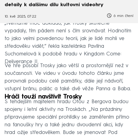
detaily k dalšímu dílu kultovní videohry
6 min čtení
10. kvě 2025, 07:22
„Nemáme moc dokladů, jak Trosky skutečně
vypadaly, tím pádem není s čím srovnávat. Hodnotím
to jako velmi povedenou teorii, jak je lidé mohli ve
středověku vidět,“ řekla kastelánka Pavlína
Suchomelová k podobě hradu v Kingdom Come:
Deliverance II.
Ve hře působí Trosky jako větší a prostornější než v
současnosti. Ve videu v úvodu tohoto článku jsme
porovnali podobu celé památky, dále její nádvoří,
vstupní bránu, palác a také dvě věže Panna a Baba.
Hráči touží navštívit Trosky
S tehdejším majitelem hradu Otou z Bergova budou
spojeny i letní aktivity na Troskách. „Na prázdniny
připravujeme speciální prohlídky se zaměřením přímo
na fanoušky hry a také jednu dvoudenní akci, kdy
hrad ožije středověkem. Bude se jmenovat Pod