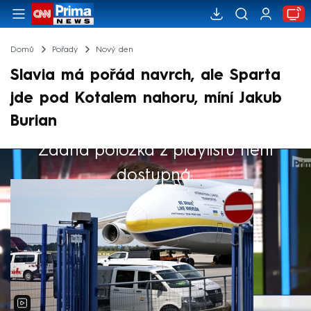
Domů
Pořady
Nový den
Slavia má pořád navrch, ale Sparta
jde pod Kotalem nahoru, míní Jakub
Burian
Žádná položka z playlistu není
Výběr redakce
dostupná.