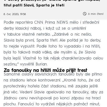
titul patří Slavii, Sparta je třetí
6 min čtení
8. čvc 2020, 19:58
Podle reportéra CNN Prima NEWS mělo i středeční
derby klasický náboj, i když už se o umístění
v tabulce vlastně nehrálo. „Zdánlivě o nic nešlo,
Slavia byla první, Sparta třetí. Ale pořád je to derby,
to nejde vypustit. Podle toho to vypadalo i na hřišti,
byla to taková malá válka, ale myslím si, že Slavia
byla lepší. Vlastně to tak nějak charakterizovalo celou
sezónu,“ vysvětlil Burian.
Za fanoušky na hřišti může přijít trest
Samotné oslavy slavistických fanoušků byly ale přímo
na stadionu lehce kontroverzní. „Kromě toho, že od
pyrotechniky hořela část stadionu, mě zaujala ještě
jiná věc. Vedení Slavie apelovalo na fanoušky, aby za
žádnou cenu nevstupovali po konci zápasu na hrací
plochu. Fanoušci to vydrželi nějakých patnáct minut,