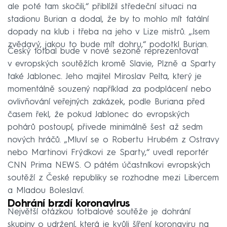
ale poté tam skočili,“ přiblížil středeční situaci na
stadionu Burian a dodal, že by to mohlo mít fatální
dopady na klub i třeba na jeho v Lize mistrů. „Jsem
zvědavý, jakou to bude mít dohru,“ podotkl Burian.
Český fotbal bude v nové sezoně reprezentovat
v evropských soutěžích kromě Slavie, Plzně a Sparty
také Jablonec. Jeho majitel Miroslav Pelta, který je
momentálně souzený například za podplácení nebo
ovlivňování veřejných zakázek, podle Buriana před
časem řekl, že pokud Jablonec do evropských
pohárů postoupí, přivede minimálně šest až sedm
nových hráčů. „Mluví se o Robertu Hrubém z Ostravy
nebo Martinovi Frýdkovi ze Sparty,“ uvedl reportér
CNN Prima NEWS. O pátém účastníkovi evropských
soutěží z České republiky se rozhodne mezi Libercem
a Mladou Boleslaví.
Dohrání brzdí koronavirus
Největší otázkou fotbalové soutěže je dohrání
skupiny o udržení, která je kvůli šíření koronaviru na