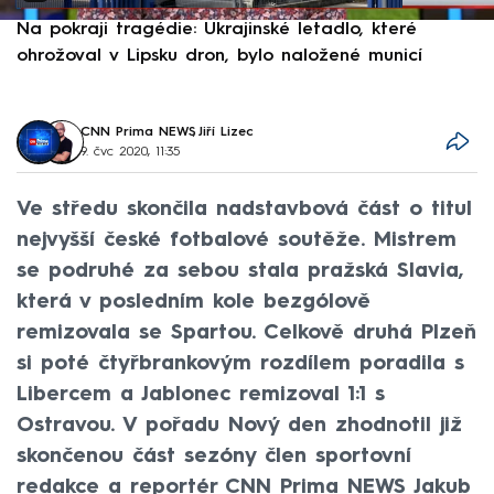
Na pokraji tragédie: Ukrajinské letadlo, které
P
ohrožoval v Lipsku dron, bylo naložené municí
e
CNN Prima NEWS
,
Jiří Lizec
9. čvc 2020, 11:35
Ve středu skončila nadstavbová část o titul
nejvyšší české fotbalové soutěže. Mistrem
se podruhé za sebou stala pražská Slavia,
která v posledním kole bezgólově
remizovala se Spartou. Celkově druhá Plzeň
si poté čtyřbrankovým rozdílem poradila s
Libercem a Jablonec remizoval 1:1 s
Ostravou. V pořadu Nový den zhodnotil již
skončenou část sezóny člen sportovní
redakce a reportér CNN Prima NEWS Jakub