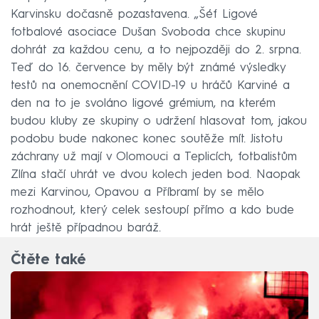
Karvinsku dočasně pozastavena. „Šéf Ligové
fotbalové asociace Dušan Svoboda chce skupinu
dohrát za každou cenu, a to nejpozději do 2. srpna.
Teď do 16. července by měly být známé výsledky
testů na onemocnění COVID-19 u hráčů Karviné a
den na to je svoláno ligové grémium, na kterém
budou kluby ze skupiny o udržení hlasovat tom, jakou
podobu bude nakonec konec soutěže mít. Jistotu
záchrany už mají v Olomouci a Teplicích, fotbalistům
Zlína stačí uhrát ve dvou kolech jeden bod. Naopak
mezi Karvinou, Opavou a Příbramí by se mělo
rozhodnout, který celek sestoupí přímo a kdo bude
hrát ještě případnou baráž.
Čtěte také