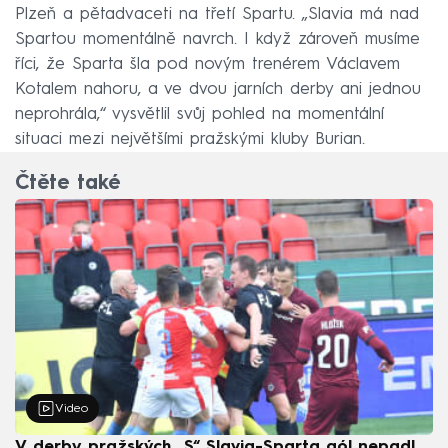
Plzeň a pětadvaceti na třetí Spartu. „Slavia má nad
Spartou momentálně navrch. I když zároveň musíme
říci, že Sparta šla pod novým trenérem Václavem
Kotalem nahoru, a ve dvou jarních derby ani jednou
neprohrála,“ vysvětlil svůj pohled na momentální
situaci mezi největšími pražskými kluby Burian.
Čtěte také
Video
V derby pražských „S“ Slavia-Sparta gól nepadl,