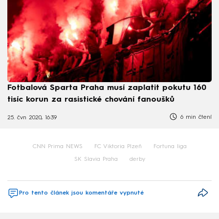
Fotbalová Sparta Praha musí zaplatit pokutu 160
tisíc korun za rasistické chování fanoušků
6 min čtení
25. čvn 2020, 16:39
CNN Prima NEWS
FC Viktoria Plzeň
Fortuna liga
SK Slavia Praha
derby
Pro tento článek jsou komentáře vypnuté