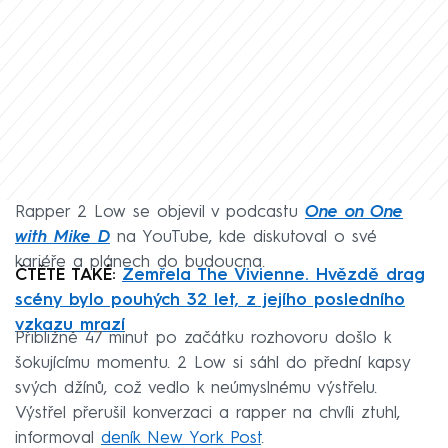
Rapper 2 Low se objevil v podcastu
One on One
with Mike D
na YouTube, kde diskutoval o své
kariéře a plánech do budoucna.
ČTĚTE TAKÉ:
Zemřela The Vivienne. Hvězdě drag
scény bylo pouhých 32 let, z jejího posledního
vzkazu mrazí
Přibližně 47 minut po začátku rozhovoru došlo k
šokujícímu momentu. 2 Low si sáhl do přední kapsy
svých džínů, což vedlo k neúmyslnému výstřelu.
Výstřel přerušil konverzaci a rapper na chvíli ztuhl,
informoval
deník New York Post
.