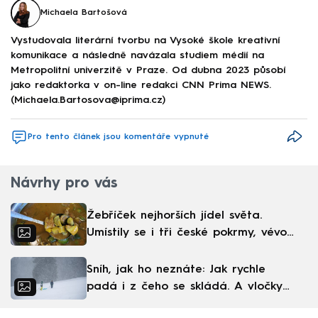
Michaela Bartošová
Vystudovala literární tvorbu na Vysoké škole kreativní
komunikace a následně navázala studiem médií na
Metropolitní univerzitě v Praze. Od dubna 2023 působí
jako redaktorka v on-line redakci CNN Prima NEWS.
(Michaela.Bartosova@iprima.cz)
Pro tento článek jsou komentáře vypnuté
Návrhy pro vás
Žebříček nejhorších jídel světa.
Umístily se i tři české pokrmy, vévodí
skandinávská kuchyně
Sníh, jak ho neznáte: Jak rychle
padá i z čeho se skládá. A vločky
nejsou bílé