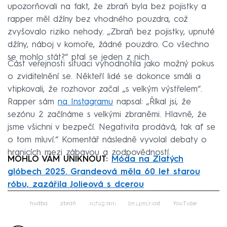
upozorňovali na fakt, že zbraň byla bez pojistky a
rapper měl džíny bez vhodného pouzdra, což
zvyšovalo riziko nehody. „Zbraň bez pojistky, upnuté
džíny, náboj v komoře, žádné pouzdro. Co všechno
se mohlo stát?“ ptal se jeden z nich.
Část veřejnosti situaci vyhodnotila jako možný pokus
o zviditelnění se. Někteří lidé se dokonce smáli a
vtipkovali, že rozhovor začal „s velkým výstřelem“.
Rapper sám
na Instagramu
napsal: „Říkal jsi, že
sezónu 2 začínáme s velkými zbraněmi. Hlavně, že
jsme všichni v bezpečí. Negativita prodává, tak ať se
o tom mluví.“ Komentář následně vyvolal debaty o
hranicích mezi zábavou a zodpovědností.
MOHLO VÁM UNIKNOUT:
Móda na Zlatých
glóbech 2025. Grandeová měla 60 let starou
róbu, zazářila Jolieová s dcerou
Failed to fetch
hudba
zbraň
Instagram
bezpečnost
YouTube