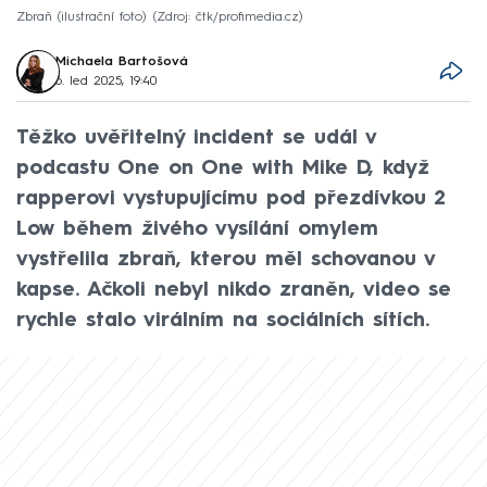
Zbraň (ilustrační foto)
Zdroj: čtk/profimedia.cz
Michaela Bartošová
6. led 2025, 19:40
Těžko uvěřitelný incident se udál v
podcastu One on One with Mike D, když
rapperovi vystupujícímu pod přezdívkou 2
Low během živého vysílání omylem
vystřelila zbraň, kterou měl schovanou v
kapse. Ačkoli nebyl nikdo zraněn, video se
rychle stalo virálním na sociálních sítích.