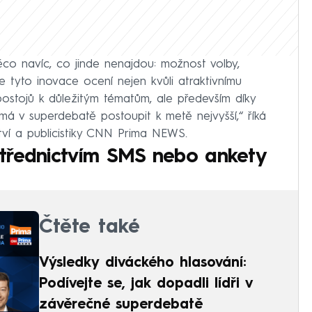
co navíc, co jinde nenajdou: možnost volby,
 tyto inovace ocení nejen kvůli atraktivnímu
postojů k důležitým tématům, ale především díky
má v superdebatě postoupit k metě nejvyšší,“ říká
tví a publicistiky CNN Prima NEWS.
třednictvím SMS nebo ankety
Čtěte také
Výsledky diváckého hlasování:
Podívejte se, jak dopadli lídři v
závěrečné superdebatě