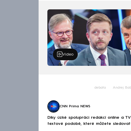
Video
debata
Andrej Bab
CNN Prima NEWS
Díky úzké spolupráci redakcí online a TV
textové podobě, které můžete sledovat v