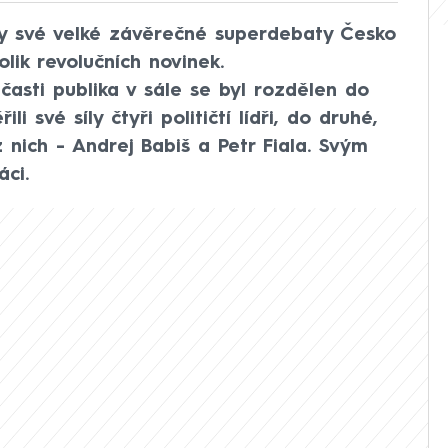
y své velké závěrečné superdebaty Česko
lik revolučních novinek.
asti publika v sále se byl rozdělen do
i své síly čtyři političtí lídři, do druhé,
z nich - Andrej Babiš a Petr Fiala. Svým
áci.