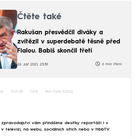
Čtěte také
Rakušan přesvědčil diváky a
zvítězil v superdebatě těsně před
Fialou. Babiš skončil třetí
6 min čtení
26. zář 2021, 23:39
iš
TOP 09
ODS
Petr Fiala (ODS)
 zpravodajství vám přinášíme desítky reportáží i v
 televizi, na webu, sociálních sítích nebo v HbbTV.