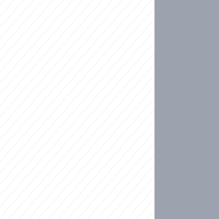
ideo
kat migranty do Česka? Sami by odešli, tvrdí exp
ické sebevraždě