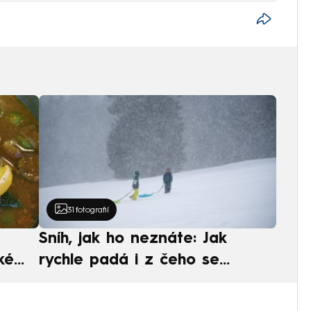
31
fotografií
Sníh, jak ho neznáte: Jak
ké
rychle padá i z čeho se
ská
skládá. A vločky nejsou bílé