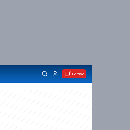
TV živě