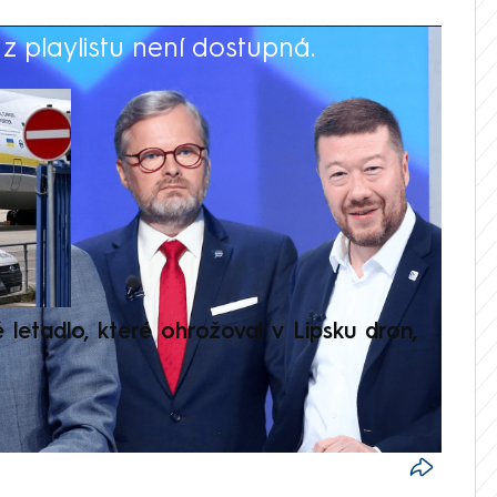
 playlistu není dostupná.
V
é letadlo, které ohrožoval v Lipsku dron,
Přilá
polit