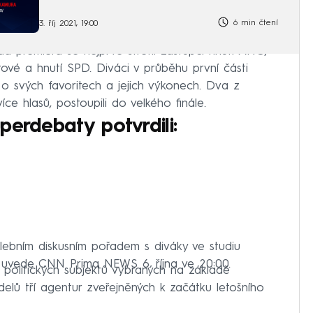
6 min čtení
3. říj 2021, 19:00
 premiéra se nejprve střetli zástupci hnutí ANO,
stové a hnutí SPD. Diváci v průběhu první části
 svých favoritech a jejich výkonech. Dva z
více hlasů, postoupili do velkého finále.
perdebaty potvrdili:
lebním diskusním pořadem s diváky ve studiu
íl uvede CNN Prima NEWS 6. října ve 20:00.
 politických subjektů vybraných na základě
elů tří agentur zveřejněných k začátku letošního