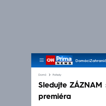
Domácí
Zahranič
Pořady
Domů
Pořady
Sledujte ZÁZNAM 
premiéra