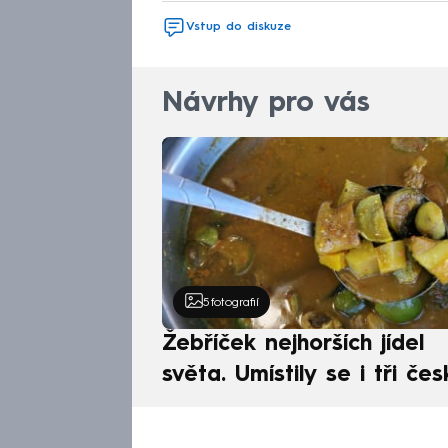
Vstup do diskuze
Návrhy pro vás
5
fotografií
Žebříček nejhorších jídel
světa. Umístily se i tři čes
pokrmy, vévodí skandináv
kuchyně