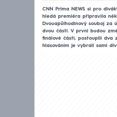
CNN Prima NEWS si pro divák
hledá premiéra připravila něko
Dvouapůlhodinový souboj za úč
dvou částí. V první budou změřil
finálové části, postoupili dva 
hlasováním je vybrali sami div