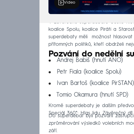
Video
V závěrečné superdebatě Česko hledá
koalice Spolu, koalice Piráti a Staro
superdebaty měli možnost hlasovat o
přítomných politiků, kteří obdrželi nej
Pozvání do nedělní su
Andrej Babiš (hnutí ANO)
Petr Fiala (koalice Spolu)
Ivan Bartoš (koalice PirSTAN)
Tomio Okamura (hnutí SPD)
Kromě superdebaty je dalším předvo
Speciál 360°: Hlas lidu. Závěrečný d
Do superdebat byli pozváni zástupci
zprůměrování výsledků volebních mod
září.