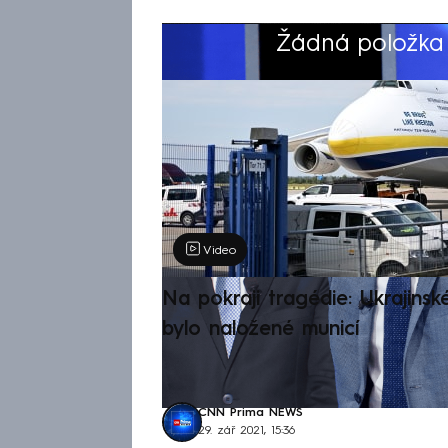
Žádná položka z
Výběr redakce
Video
Na pokraji tragédie: Ukrajinsk
bylo naložené municí
CNN Prima NEWS
29. zář 2021, 15:36