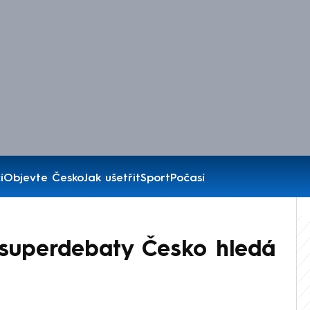
í
Objevte Česko
Jak ušetřit
Sport
Počasí
superdebaty Česko hledá