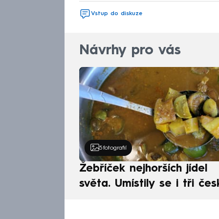
Vstup do diskuze
Návrhy pro vás
5
fotografií
Žebříček nejhorších jídel
světa. Umístily se i tři čes
pokrmy, vévodí skandináv
kuchyně