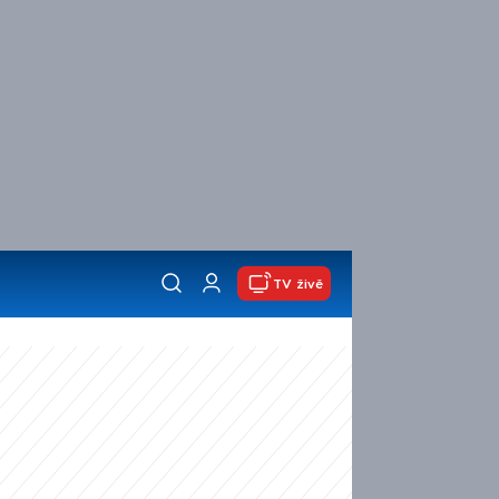
TV živě