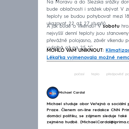
Na Moravu a do Slezska srážky dor
bude oblačnosti i srážek ubývat. V 
teploty se budou pohybovat mezi 1
ukazovat 22 až 27 stupňů.
A jak bude o víkendu? V
sobotu
hro
nejvyšší denní teploty jsou stanoven
převážně polojasno, závěr víkendu p
vyšplhá až na 25 °C.
MOHLO VÁM UNIKNOUT:
Klimatiza
Lékařka vyjmenovala možné nemo
Fa
počasí
teplo
předpověď po
Michael Cardal
Michael studuje obor Veřejná a sociální p
Praze. Členem on-line redakce CNN Prim
domácí politiku, se zájmem sleduje také
zejména hudbě. (Michael.Cardal@iprima.c