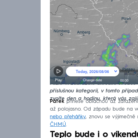
Pozn.: K zobrazení aktuální situac
příslušnou kategorii, v tomto příp
zvolte den a hodinu, která vás zaj
Pátek
přinese oblačnou až zatažen
až polojasno. Od západu bude na vě
nebo přeháňky
, znovu se výjimečně 
ČHMÚ
.
Teplo bude i o víkend