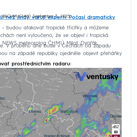
MÚ) (@CHMUCHMI)
September 3, 2025
í než jindy, varují experti. Počasí dramaticky
š – budou atakovat tropické třicítky a můžeme
chách není vyloučeno, že se objeví i tropická
rima NEWS meteorolog ČHMÚ Miloš Dvořák.
ýdne. V průběhu dne bude v Čechách od západu
hou na západě republiky ojediněle objevit přeháňky
ovat prostřednictvím radaru: