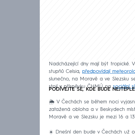
Nadcházející dny mají být tropické.
stupňů Celsia,
předpovídají meteorol
slunečno, na Moravě a ve Slezsku s
stojí v příspěvku ČHMÚ na
sociální sí
PODÍVEJTE SE, KDE BUDE NEJTEPLEJ
🌦️ V Čechách se během noci vyjasn
zatažená obloha a v Beskydech místy
Moravě a ve Slezsku je mezi 16 a 13
☀️ Dnešní den bude v Čechách už od