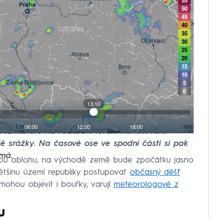
e rozklikněte na radaru v levém horním rohu
adě srážky. Na časové ose ve spodní části si pak
ímá.
ou oblohu, na východě země bude zpočátku jasno
tšinu území republiky postupovat
občasný déšť
mohou objevit i bouřky, varují
meteorologové z
u