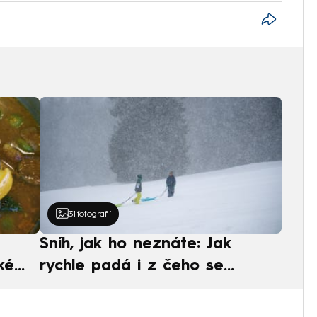
31
fotografií
Sníh, jak ho neznáte: Jak
ké
rychle padá i z čeho se
ská
skládá. A vločky nejsou bílé