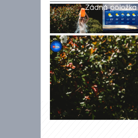
Žádná položka z
Michael Cardal
3. zář 2025, 08:54
Česko se může v dalších dnec
atakovat tropickou hranici tři
Českého hydrometeorologické
nejtepleji?