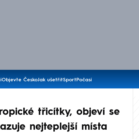
í
Objevte Česko
Jak ušetřit
Sport
Počasí
pické třicítky, objeví se
zuje nejteplejší místa