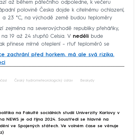
azí až během pátečního odpoledne, k večeru
západní polovině Česka dojde k citelnému ochlazení,
8 a 23 °C, na východě země budou teploměry
zí zejména na severovýchodě republiky přeháňky,
y na 19 až 24 stupňů Celsia. V
neděli
bude
ak přinese mírné oteplení – rtuť teploměrů se
ce zachrání před horkem, má ale svá rizika.
ci
iled to fetch
časí
Český hydrometeorologický ústav
Beskydy
olitika na Fakultě sociálních studií Univerzity Karlovy v
a NEWS je od října 2024. Soustředí se hlavně na
 dění ve Spojených státech. Ve volném čase se věnuje
z)