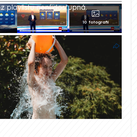
 playlistu není dostupná.
10 fotografií
h těšit na vysoké teploty, které budou
ceti stupňů Celsia, vyplývá z předpovědi
ho ústavu (ČHMÚ). Kdy a kde bude