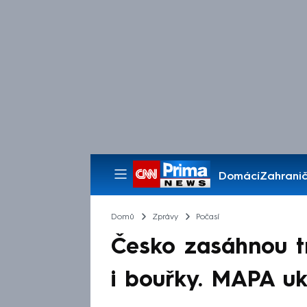
Domácí
Zahranič
Pořady
Domů
Zprávy
Počasí
Česko zasáhnou tro
i bouřky. MAPA uka