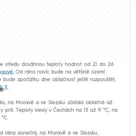
 Ve středu dosáhnou teploty hodnot od 21 do 26
ogové.
Od rána navíc bude na většině území
e bude zpočátku dne oblačnost ještě rozpouštět,
ti X
.
I:
ilo, na Moravě a ve Slezsku zůstala oblačná až
 prší. Teploty klesly v Čechách na 13 až 9 °C, na
 °C.
 rána slunečný, na Moravě a ve Slezsku…