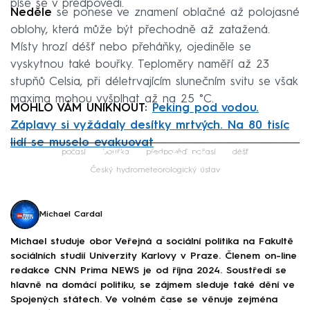
píše se v předpovědi.
Neděle
se ponese ve znamení oblačné až polojasné
oblohy, která může být přechodně až zatažená.
Místy hrozí déšť nebo přeháňky, ojediněle se
vyskytnou také bouřky. Teploměry naměří až 23
stupňů Celsia, při déletrvajícím slunečním svitu se však
maxima mohou vyšplhat až na 25 °C.
MOHLO VÁM UNIKNOUT:
Peking pod vodou.
Záplavy si vyžádaly desítky mrtvých. Na 80 tisíc
lidí se muselo evakuovat
Failed to fetch
počasí
bouřka
předpověď počasí
déšť
Český hydrometeorologický ústav
Michael Cardal
Michael studuje obor Veřejná a sociální politika na Fakultě
sociálních studií Univerzity Karlovy v Praze. Členem on-line
redakce CNN Prima NEWS je od října 2024. Soustředí se
hlavně na domácí politiku, se zájmem sleduje také dění ve
Spojených státech. Ve volném čase se věnuje zejména