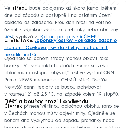
Ve
středu
bude polojasno až skoro jasno, během
dne od západu a postupně i na ostatním území
oblačno až zataženo. Přes den hrozí na většině
území, s výjimkou východu, přeháňky nebo občasný
déšť
, vyplývá z
týdenní předpovědi ČHMÚ
.
ČTĚTE TAKÉ:
Japonský ostrov Hokkaido zasáhlo
tsunami. Očekávají se další vlny, mohou mít
několik metrů
Ojediněle se během středy mohou objevit také
bouřky. „Ve večerních hodinách začne srážek i
oblačnosti postupně ubývat,“ řekl ve vysílání CNN
Prima NEWS meteorolog ČHMÚ Miloš Dvořák.
Nejvyšší denní teploty se budou pohybovat
v rozmezí 21 až 25 °C, na západě kolem 19 stupňů.
Déšť a bouřky hrozí i o víkendu
Čtvrtek
přinese většinou oblačnou oblohu, ráno se
v Čechách mohou místy objevit mlhy. Ojediněle se
během dne vyskytnou od západu přeháňky nebo
bouřky, denní maxima se mají pohybovat mezi 21 až