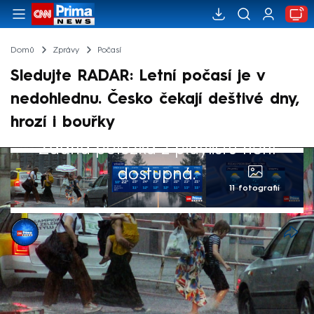
Domů
Zprávy
Počasí
Sledujte RADAR: Letní počasí je v
nedohlednu. Česko čekají deštivé dny,
hrozí i bouřky
Žádná položka z playlistu není
dostupná.
11 fotografií
Michael Cardal
30. čvc 2025, 07:23
Česko se v nejbližších dnech letního počasí
nedočká. Během zbytku týdne zasáhne