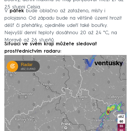
25 stupni Celsia.
V
pátek
bude oblačno až zataženo, místy i
polojasno. Od západu bude na většině území hrozit
déšť či přeháňky, ojediněle udeří také bouřky.
Nejvyšší denní teploty dosáhnou 20 až 24 °C, na
Moravě až 26 stupňů.
Situaci ve svém kraji můžete sledovat
prostřednictvím radaru: