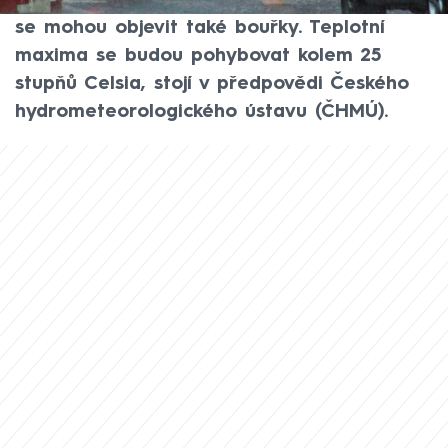
většinu území déšť nebo přeháňky, místy
se mohou objevit také bouřky. Teplotní
maxima se budou pohybovat kolem 25
stupňů Celsia, stojí v předpovědi Českého
hydrometeorologického ústavu (ČHMÚ).