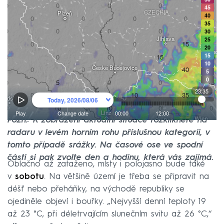
Pozn.: K zobrazení aktuální situace rozklikněte na
radaru v levém horním rohu příslušnou kategorii, v
tomto případě srážky. Na časové ose ve spodní
části si pak zvolte den a hodinu, která vás zajímá.
Oblačno až zataženo, místy i polojasno bude také
v
sobotu
. Na většině území je třeba se připravit na
déšť nebo přeháňky, na východě republiky se
ojediněle objeví i bouřky. „Nejvyšší denní teploty 19
až 23 °C, při déletrvajícím slunečním svitu až 26 °C,“