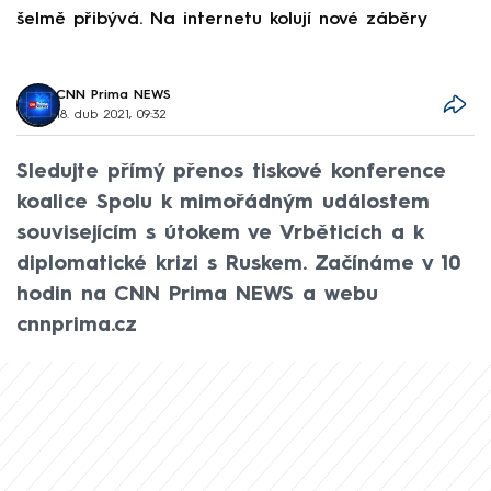
šelmě přibývá. Na internetu kolují nové záběry
d
CNN Prima NEWS
18. dub 2021, 09:32
Sledujte přímý přenos tiskové konference
koalice Spolu k mimořádným událostem
souvisejícím s útokem ve Vrběticích a k
diplomatické krizi s Ruskem. Začínáme v 10
hodin na CNN Prima NEWS a webu
cnnprima.cz