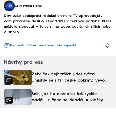
CNN Prima NEWS
Díky úzké spolupráci redakcí online a TV zpravodajství
vám přinášíme desítky reportáží i v textové podobě, které
můžete sledovat v televizi, na webu, sociálních sítích nebo
v HbbTV.
Pro tento článek jsou komentáře vypnuté
Návrhy pro vás
Žebříček nejhorších jídel světa.
Umístily se i tři české pokrmy, vévodí
skandinávská kuchyně
Sníh, jak ho neznáte: Jak rychle
padá i z čeho se skládá. A vločky
nejsou bílé