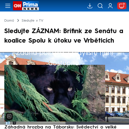
Domů
Sledujte v TV
Sledujte ZÁZNAM: Brífink ze Senátu a
koalice Spolu k útoku ve Vrběticích
Žádná položka z playlistu není
Výběr redakce
dostupná.
Záhadná hrozba na Táborsku: Svědectví o velké
S