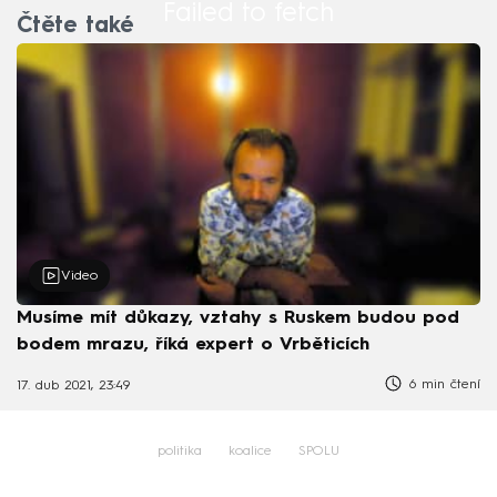
Failed to fetch
Čtěte také
Video
Musíme mít důkazy, vztahy s Ruskem budou pod
bodem mrazu, říká expert o Vrběticích
6 min čtení
17. dub 2021, 23:49
politika
koalice
SPOLU