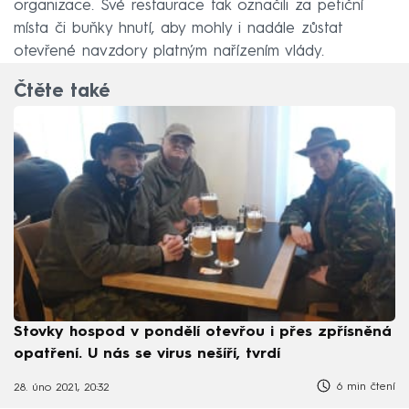
organizace. Své restaurace tak označili za petiční
místa či buňky hnutí, aby mohly i nadále zůstat
otevřené navzdory platným nařízením vlády.
Čtěte také
Stovky hospod v pondělí otevřou i přes zpřísněná
opatření. U nás se virus nešíří, tvrdí
6 min čtení
28. úno 2021, 20:32