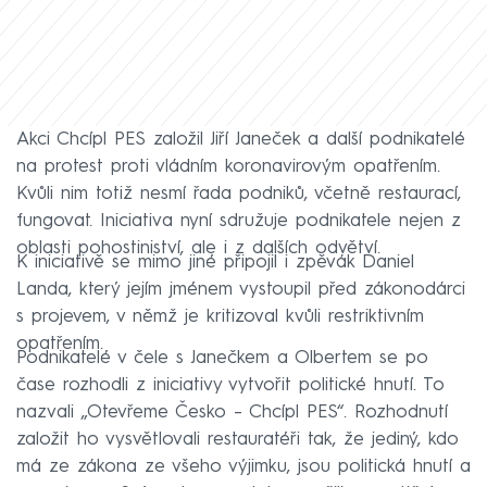
Akci Chcípl PES založil Jiří Janeček a další podnikatelé
na protest proti vládním koronavirovým opatřením.
Kvůli nim totiž nesmí řada podniků, včetně restaurací,
fungovat. Iniciativa nyní sdružuje podnikatele nejen z
oblasti pohostiniství, ale i z dalších odvětví.
K iniciativě se mimo jiné připojil i zpěvák Daniel
Landa, který jejím jménem vystoupil před zákonodárci
s projevem, v němž je kritizoval kvůli restriktivním
opatřením.
Podnikatelé v čele s Janečkem a Olbertem se po
čase rozhodli z iniciativy vytvořit politické hnutí. To
nazvali „Otevřeme Česko – Chcípl PES“. Rozhodnutí
založit ho vysvětlovali restauratéři tak, že jediný, kdo
má ze zákona ze všeho výjimku, jsou politická hnutí a