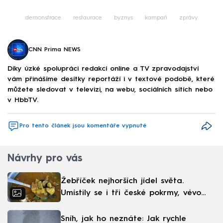
demonstrace
restaurace
byznys
kampaň
zprávy
CNN Prima NEWS
Díky úzké spolupráci redakcí online a TV zpravodajství
vám přinášíme desítky reportáží i v textové podobě, které
můžete sledovat v televizi, na webu, sociálních sítích nebo
v HbbTV.
Pro tento článek jsou komentáře vypnuté
Návrhy pro vás
Žebříček nejhorších jídel světa.
Umístily se i tři české pokrmy, vévodí
skandinávská kuchyně
Sníh, jak ho neznáte: Jak rychle