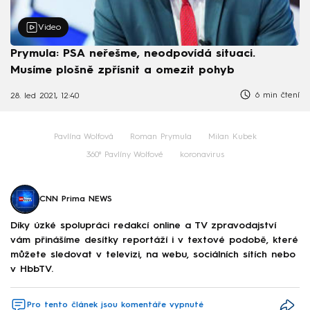
Video
Prymula: PSA neřešme, neodpovídá situaci.
Musíme plošně zpřísnit a omezit pohyb
6 min čtení
28. led 2021, 12:40
Pavlína Wolfová
Roman Prymula
Milan Kubek
360⁰ Pavlíny Wolfové
koronavirus
CNN Prima NEWS
Díky úzké spolupráci redakcí online a TV zpravodajství
vám přinášíme desítky reportáží i v textové podobě, které
můžete sledovat v televizi, na webu, sociálních sítích nebo
v HbbTV.
Pro tento článek jsou komentáře vypnuté