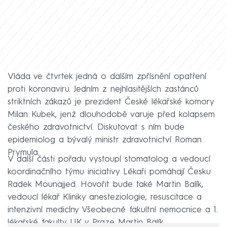
Vláda ve čtvrtek jedná o dalším zpřísnění opatření
proti koronaviru. Jedním z nejhlasitějších zastánců
striktních zákazů je prezident České lékařské komory
Milan Kubek, jenž dlouhodobě varuje před kolapsem
českého zdravotnictví. Diskutovat s ním bude
epidemiolog a bývalý ministr zdravotnictví Roman
Prymula.
V další části pořadu vystoupí stomatolog a vedoucí
koordinačního týmu iniciativy Lékaři pomáhají Česku
Radek Mounajjed. Hovořit bude také Martin Balík,
vedoucí lékař Kliniky anesteziologie, resuscitace a
intenzivní medicíny Všeobecné fakultní nemocnice a 1.
lékařské fakulty UK v Praze Martin Balík.