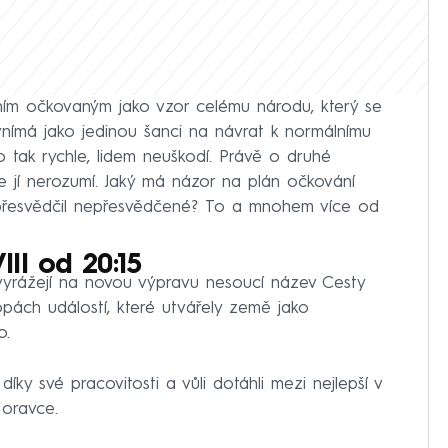
vním očkovaným jako vzor celému národu, který se
vnímá jako jedinou šanci na návrat k normálnímu
lo tak rychle, lidem neuškodí. Právě o druhé
e jí nerozumí. Jaký má názor na plán očkování
přesvědčil nepřesvědčené?
To a mnohem více od
II od 20:15
 vyrážejí na novou výpravu nesoucí název Cesty
opách událostí, které utvářely země jako
o.
díky své pracovitosti a vůli dotáhli mezi nejlepší v
Moravce.