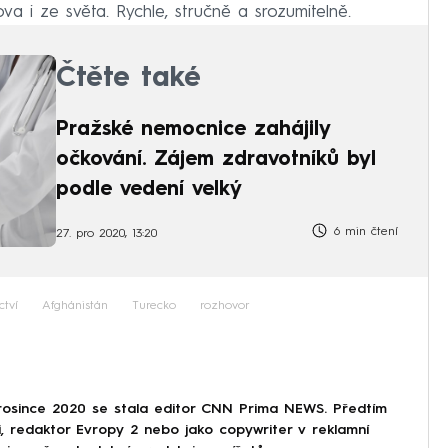
a i ze světa. Rychle, stručně a srozumitelně.
Čtěte také
Pražské nemocnice zahájily
očkování. Zájem zdravotníků byl
podle vedení velký
6 min čtení
27. pro 2020, 13:20
ctví
Afghánistán
Turecko
rozhovor
rosince 2020 se stala editor CNN Prima NEWS. Předtím
i, redaktor Evropy 2 nebo jako copywriter v reklamní