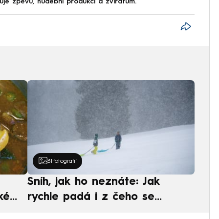
uje zpěvu, hudební produkci a zvířatům.
31
fotografií
Sníh, jak ho neznáte: Jak
ké
rychle padá i z čeho se
ská
skládá. A vločky nejsou bílé