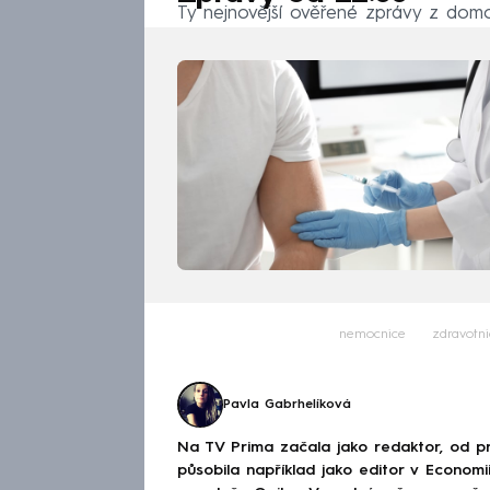
Ty nejnovější ověřené zprávy z domov
nemocnice
zdravotni
Pavla Gabrhelíková
Na TV Prima začala jako redaktor, od p
působila například jako editor v Economi