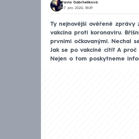
Pavla Gabrhelíková
27. pro 2020, 18:09
Ty nejnovější ověřené zprávy
vakcína proti koronaviru. Břiš
prvními očkovanými. Nechal s
Jak se po vakcíně cítí? A proč
Nejen o tom poskytneme infor