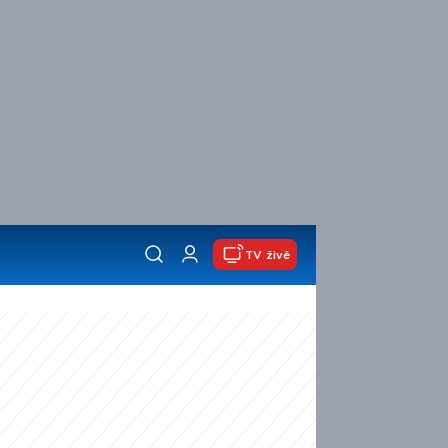
TV živě