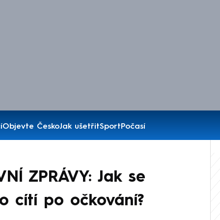
í
Objevte Česko
Jak ušetřit
Sport
Počasí
VNÍ ZPRÁVY: Jak se
o cítí po očkování?