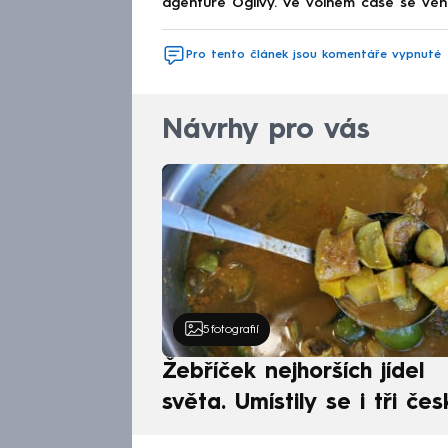
agentuře Ogilvy. Ve volném čase se věn
Pro tento článek jsou komentáře vypnuté
Návrhy pro vás
5
fotografií
Žebříček nejhorších jídel
světa. Umístily se i tři čes
pokrmy, vévodí skandináv