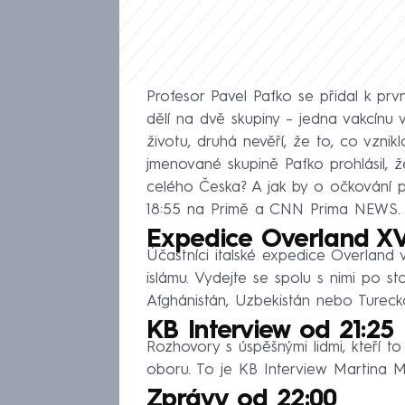
Profesor Pavel Pafko se přidal k pr
dělí na dvě skupiny – jedna vakcínu 
životu, druhá nevěří, že to, co vznik
jmenované skupině Pafko prohlásil, ž
celého Česka? A jak by o očkování 
18:55 na Primě a CNN Prima NEWS.
Expedice Overland XVI
Účastníci italské expedice Overland
islámu. Vydejte se spolu s nimi po st
Afghánistán, Uzbekistán nebo Tureck
KB Interview od 21:25
Rozhovory s úspěšnými lidmi, kteří to 
oboru. To je KB Interview Martina 
Zprávy od 22:00