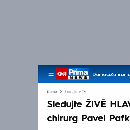
Domácí
Zahranič
Pořady
Domů
Sledujte v TV
Sledujte ŽIVĚ HLA
chirurg Pavel Pafk