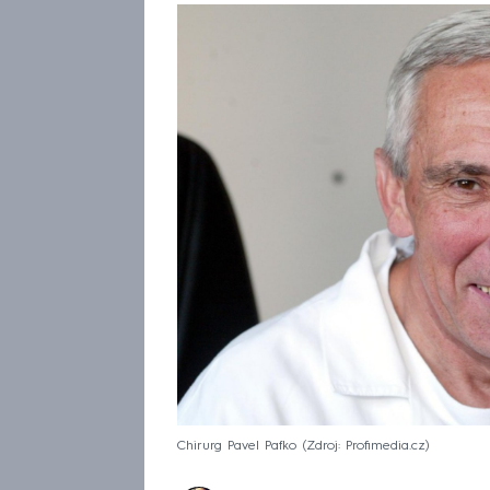
Chirurg Pavel Pafko
Zdroj: Profimedia.cz