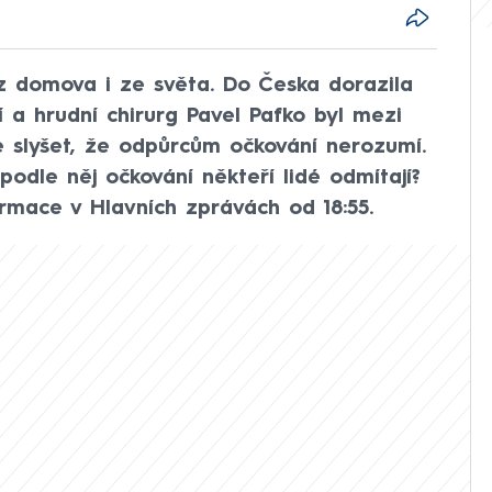
 z domova i ze světa. Do Česka dorazila
ní a hrudní chirurg Pavel Pafko byl mezi
e slyšet, že odpůrcům očkování nerozumí.
 podle něj očkování někteří lidé odmítají?
mace v Hlavních zprávách od 18:55.