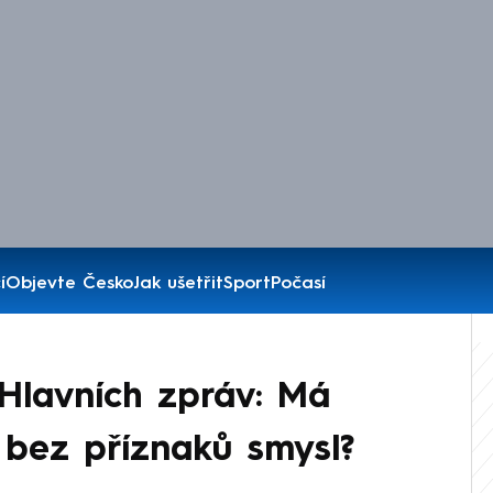
í
Objevte Česko
Jak ušetřit
Sport
Počasí
Hlavních zpráv: Má
i bez příznaků smysl?