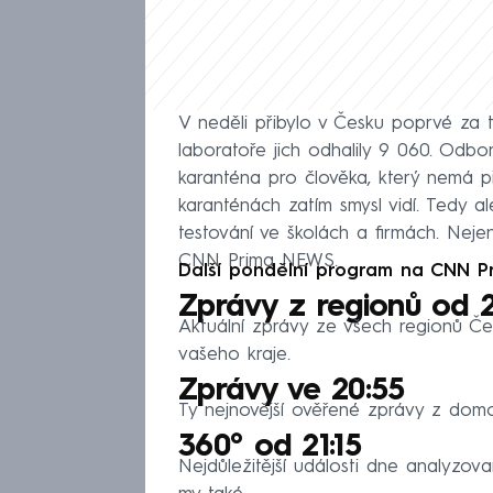
V neděli přibylo v Česku poprvé za t
laboratoře jich odhalily 9 060. Odborn
karanténa pro člověka, který nemá př
karanténách zatím smysl vidí. Tedy a
testování ve školách a firmách. Nej
CNN Prima NEWS.
Další pondělní program na CNN P
Zprávy z regionů od 2
Aktuální zprávy ze všech regionů Čes
vašeho kraje.
Zprávy ve 20:55
Ty nejnovější ověřené zprávy z domov
360° od 21:15
Nejdůležitější události dne analyzov