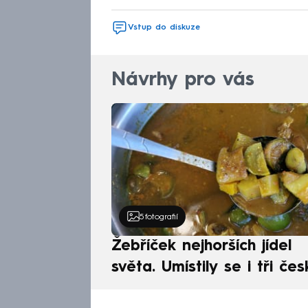
Vstup do diskuze
Návrhy pro vás
5
fotografií
Žebříček nejhorších jídel
světa. Umístily se i tři čes
pokrmy, vévodí skandináv