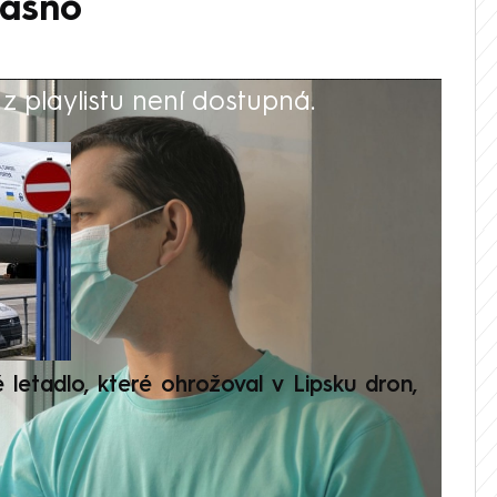
jasno
 playlistu není dostupná.
V
é letadlo, které ohrožoval v Lipsku dron,
Přilá
polit