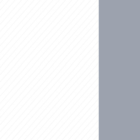
ideo
kat migranty do Česka? Sami by odešli, tvrdí exp
ické sebevraždě