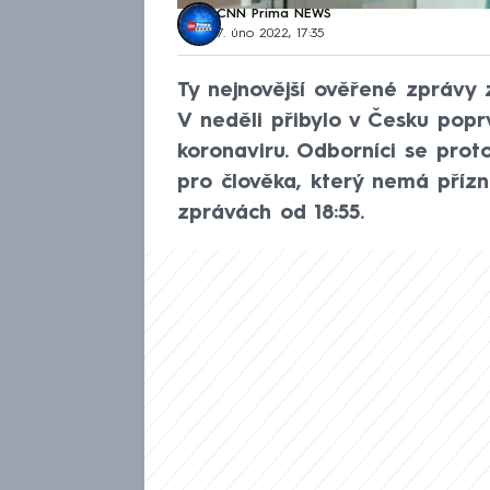
CNN Prima NEWS
7. úno 2022, 17:35
Ty nejnovější ověřené zprávy
V neděli přibylo v Česku popr
koronaviru. Odborníci se proto
pro člověka, který nemá příz
zprávách od 18:55.