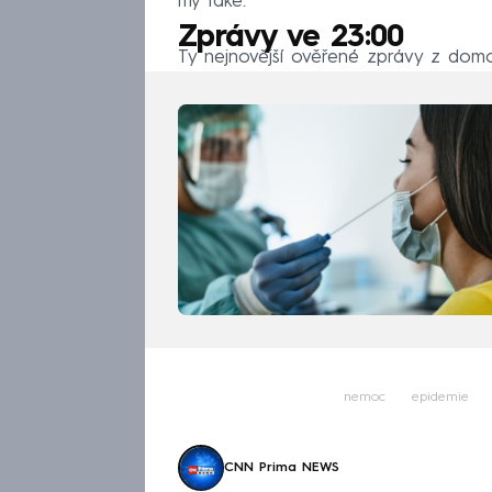
my také.
Zprávy ve 23:00
Ty nejnovější ověřené zprávy z domov
nemoc
epidemie
CNN Prima NEWS