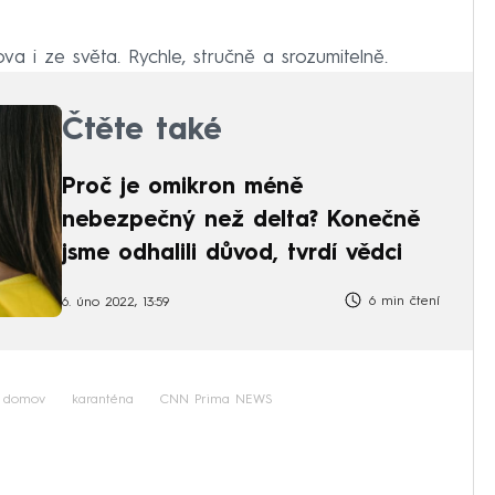
a i ze světa. Rychle, stručně a srozumitelně.
Čtěte také
Proč je omikron méně
nebezpečný než delta? Konečně
jsme odhalili důvod, tvrdí vědci
6 min čtení
6. úno 2022, 13:59
domov
karanténa
CNN Prima NEWS