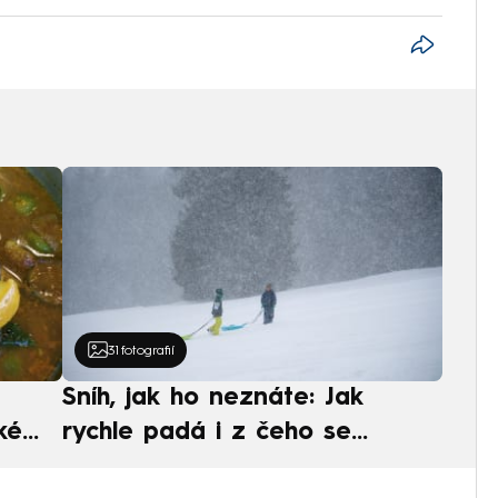
31
fotografií
Sníh, jak ho neznáte: Jak
ké
rychle padá i z čeho se
ská
skládá. A vločky nejsou bílé