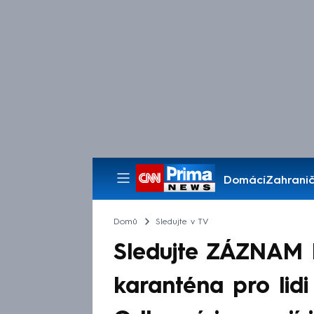
Domácí
Zahranič
Pořady
Domů
Sledujte v TV
Sledujte ZÁZNAM 
karanténa pro lid