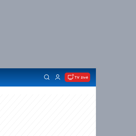
TV živě