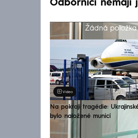
Odborníci nemají 
Žádná položka z
Výběr redakce
Video
Na pokraji tragédie: Ukrajinsk
bylo naložené municí