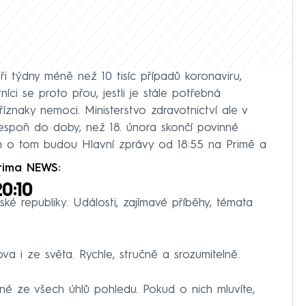
ři týdny méně než 10 tisíc případů koronaviru,
íci se proto přou, jestli je stále potřebná
íznaky nemoci. Ministerstvo zdravotnictví ale v
lespoň do doby, než 18. února skončí povinné
en o tom budou Hlavní zprávy od 18:55 na Primě a
rima NEWS:
0:10
ké republiky. Události, zajímavé příběhy, témata
a i ze světa. Rychle, stručně a srozumitelně.
ané ze všech úhlů pohledu. Pokud o nich mluvíte,