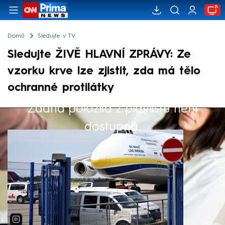
Domů
Sledujte v TV
Sledujte ŽIVĚ HLAVNÍ ZPRÁVY: Ze
vzorku krve lze zjistit, zda má tělo
ochranné protilátky
Žádná položka z playlistu není
Výběr redakce
dostupná.