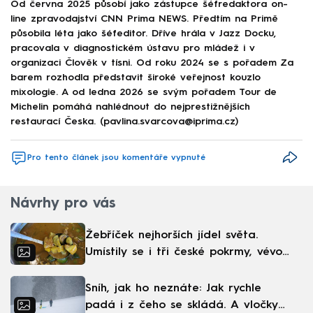
Od června 2025 působí jako zástupce šéfredaktora on-
line zpravodajství CNN Prima NEWS. Předtím na Primě
působila léta jako šéfeditor. Dříve hrála v Jazz Docku,
pracovala v diagnostickém ústavu pro mládež i v
organizaci Člověk v tísni. Od roku 2024 se s pořadem Za
barem rozhodla představit široké veřejnost kouzlo
mixologie. A od ledna 2026 se svým pořadem Tour de
Michelin pomáhá nahlédnout do nejprestižnějších
restaurací Česka. (pavlina.svarcova@iprima.cz)
Pro tento článek jsou komentáře vypnuté
Návrhy pro vás
Žebříček nejhorších jídel světa.
Umístily se i tři české pokrmy, vévodí
skandinávská kuchyně
Sníh, jak ho neznáte: Jak rychle
padá i z čeho se skládá. A vločky