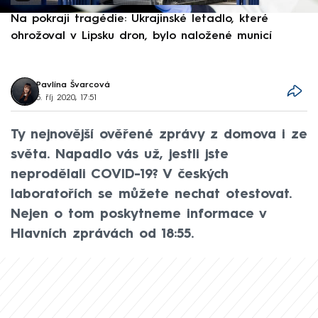
Na pokraji tragédie: Ukrajinské letadlo, které
P
ohrožoval v Lipsku dron, bylo naložené municí
e
Pavlína Švarcová
5. říj 2020, 17:51
Ty nejnovější ověřené zprávy z domova i ze
světa. Napadlo vás už, jestli jste
neprodělali COVID-19? V českých
laboratořích se můžete nechat otestovat.
Nejen o tom poskytneme informace v
Hlavních zprávách od 18:55.