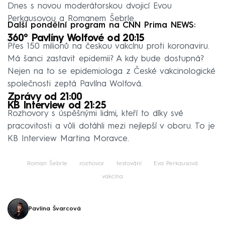
Dnes s novou moderátorskou dvojicí Evou
Perkausovou a Romanem Šebrle.
Další pondělní program na CNN Prima NEWS:
360° Pavlíny Wolfové od 20:15
Přes 150 milionů na českou vakcínu proti koronaviru.
Má šanci zastavit epidemii? A kdy bude dostupná?
Nejen na to se epidemiologa z České vakcinologické
společnosti zeptá Pavlína Wolfová.
Zprávy od 21:00
KB Interview od 21:25
Rozhovory s úspěšnými lidmi, kteří to díky své
pracovitosti a vůli dotáhli mezi nejlepší v oboru. To je
KB Interview Martina Moravce.
Roman Šebrle
rozhovor
testování
Eva Perkausová
vakcína
Pavlína Švarcová