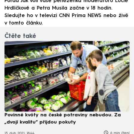
Pořad Jak volí vaše peněženka moderátorů Lucie
Hrdličkové a Petra Musila začne v 18 hodin.
Sledujte ho v televizi CNN Prima NEWS nebo živě
v tomto článku.
Čtěte také
Povinné kvóty na české potraviny nebudou. Za
„dvojí kvalitu“ přijdou pokuty
6 min čtení
13. dub 2021, 18:44