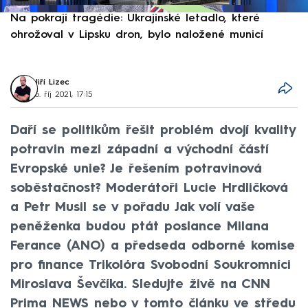
Na pokraji tragédie: Ukrajinské letadlo, které
P
ohrožoval v Lipsku dron, bylo naložené municí
e
Jiří Lizec
6. říj 2021, 17:15
Daří se politikům řešit problém dvojí kvality
potravin mezi západní a východní částí
Evropské unie? Je řešením potravinová
soběstačnost? Moderátoři Lucie Hrdličková
a Petr Musil se v pořadu Jak volí vaše
peněženka budou ptát poslance Milana
Ferance (ANO) a předseda odborné komise
pro finance Trikolóra Svobodní Soukromníci
Miroslava Ševčíka. Sledujte živě na CNN
Prima NEWS nebo v tomto článku ve středu