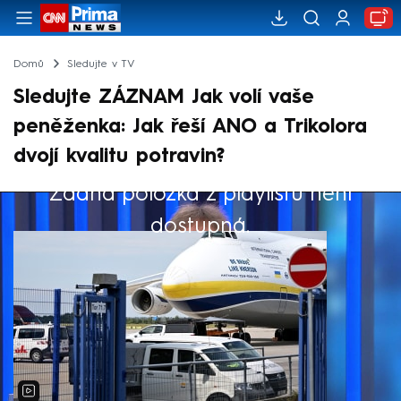
Domů
Sledujte v TV
Sledujte ZÁZNAM Jak volí vaše
peněženka: Jak řeší ANO a Trikolora
dvojí kvalitu potravin?
Žádná položka z playlistu není
Výběr redakce
dostupná.