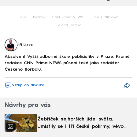
jídlo
byznys
CNN Prima NEWS
Lucie Hrdličková
Helena Horská
Jiří Lizec
Absolvent Vyšší odborné škole publicistiky v Praze. Kromě
redakce CNN Prima NEWS působí také jako redaktor
Českého florbalu.
Vstup do diskuze
Návrhy pro vás
Žebříček nejhorších jídel světa.
Umístily se i tři české pokrmy, vévodí
skandinávská kuchyně